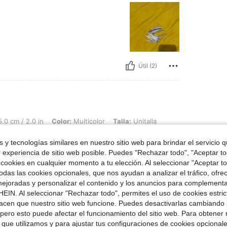
Útil (2)
in, Color: Multicolor, Talla: Unitalla
.0 cm / 2.0 in
Color:
Multicolor
Talla:
Unitalla
pero si las recomiendo
 y tecnologías similares en nuestro sitio web para brindar el servicio qu
r experiencia de sitio web posible. Puedes "Rechazar todo", "Aceptar t
 cookies en cualquier momento a tu elección. Al seleccionar "Aceptar to
das las cookies opcionales, que nos ayudan a analizar el tráfico, ofre
ejoradas y personalizar el contenido y los anuncios para complementa
EIN. Al seleccionar "Rechazar todo", permites el uso de cookies estri
Útil (0)
acen que nuestro sitio web funcione. Puedes desactivarlas cambiando 
pero esto puede afectar el funcionamiento del sitio web. Para obtener
 que utilizamos y para ajustar tus configuraciones de cookies opcional
señas