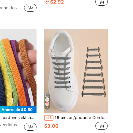
!
$2.92
vendidos
4
Ahorro de $0.50
, disponibles en multicolor, cordones deportivos unisex
16 piezas/paquete Cordones elásticos de silicona gris sin atar para zapatillas, zapatos casuales, zapatos deportivos, botas de combate
-4%
vendidos
$3.00