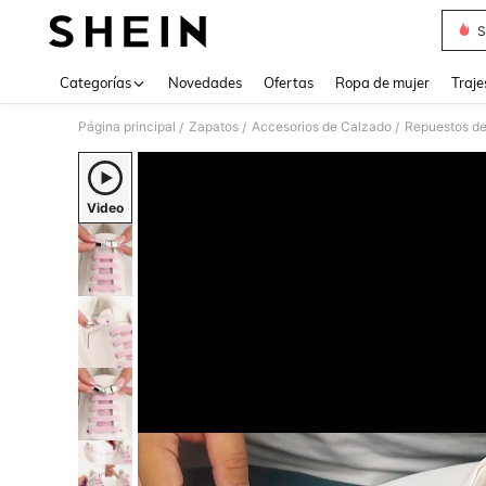
S
Use up 
Categorías
Novedades
Ofertas
Ropa de mujer
Traje
Página principal
Zapatos
Accesorios de Calzado
Repuestos de
/
/
/
Video