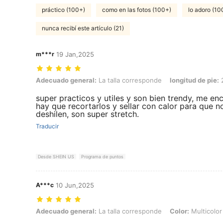
práctico (100+)
como en las fotos (100+)
lo adoro (10
nunca recibí este artículo (21)
m***r
19 Jan,2025
Adecuado general: La talla corresponde, longitud de pie: 23.0 cm / 9.1
Adecuado general:
La talla corresponde
longitud de pie:
2
super practicos y utiles y son bien trendy, me en
hay que recortarlos y sellar con calor para que n
deshilen, son super stretch.
Traducir
Desde SHEIN US
Programa de puntos
A***c
10 Jun,2025
Adecuado general: La talla corresponde, Color: Multicolor, Talla: Uni
Adecuado general:
La talla corresponde
Color:
Multicolor