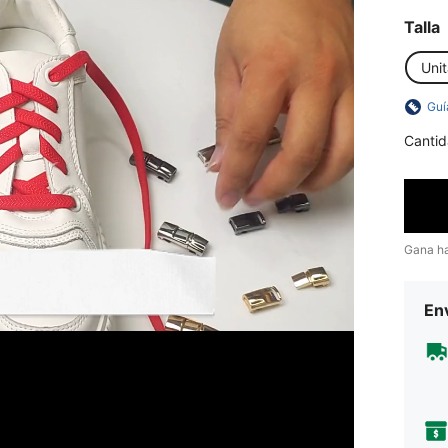
Talla
Unit
Guí
Cantid
Gana h
Env