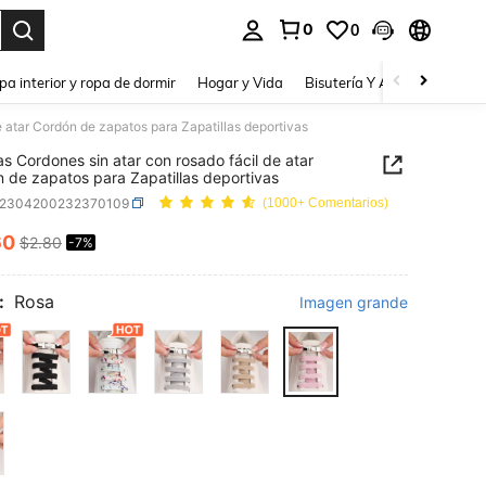
0
0
a. Press Enter to select.
pa interior y ropa de dormir
Hogar y Vida
Bisutería Y Accesorios
Be
e atar Cordón de zapatos para Zapatillas deportivas
as Cordones sin atar con rosado fácil de atar
 de zapatos para Zapatillas deportivas
x2304200232370109
(1000+ Comentarios)
60
$2.80
-7%
ICE AND AVAILABILITY
:
Rosa
Imagen grande