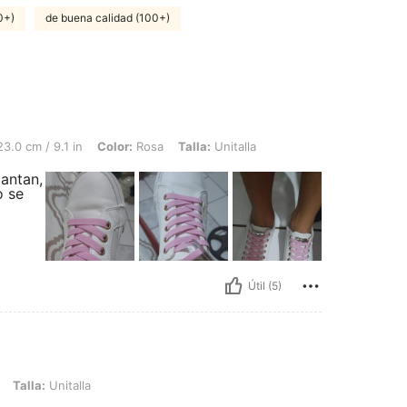
0+)
de buena calidad (100+)
 in, Color: Rosa, Talla: Unitalla
3.0 cm / 9.1 in
Color:
Rosa
Talla:
Unitalla
cantan,
o se
Útil (5)
talla
Talla:
Unitalla