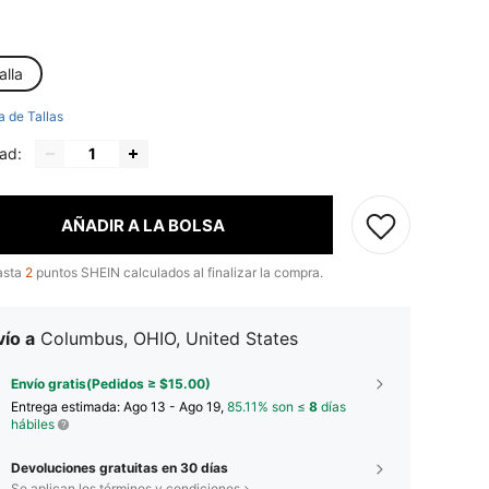
alla
a de Tallas
ad:
AÑADIR A LA BOLSA
asta
2
puntos SHEIN calculados al finalizar la compra.
ío a
Columbus, OHIO, United States
Envío gratis(Pedidos ≥ $15.00)
Entrega estimada:
Ago 13 - Ago 19,
85.11% son ≤
8
días
hábiles
Devoluciones gratuitas en 30 días
Se aplican los términos y condiciones