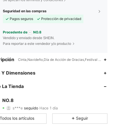
Seguridad en las compras
Pagos seguros
Protección de privacidad
Procedente de
NO.8
Vendido y enviado desde SHEIN.
Para reportar a este vendedor y/o producto
ipción
Cinta,Navideño,Día de Acción de Gracias,Festival de primavera,Casu
4.90
13
856
s Y Dimensiones
4.90
13
856
 La Tienda
4.90
13
856
NO.8
s***e
seguido
Hace 1 día
4.90
13
856
Calificación
Artículos
Seguidores
Todos los artículos
Seguir
4.90
13
856