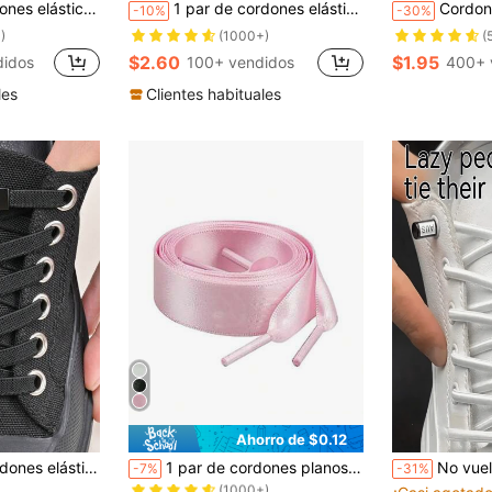
trenamiento y zapatos casuales, zapatos blancos, zapatos de baloncesto, ideas de regalo de invierno
1 par de cordones elásticos sin nudo con hebilla de diamante artificial, unicolor, estilo clásico
Cordones elásticos sin atar, cordones planos, adecuados para z
-10%
-30%
)
(1000+)
(
$2.60
$1.95
didos
100+ vendidos
400+ 
les
Clientes habituales
Ahorro de $0.12
¡Casi agotado!
en Principales Crecimientos Semanales Cordones de
s para zapatillas y zapatos deportivos, zapatos casuales, ideas de regalo de accesorios para zapatos
1 par de cordones planos de cinta de satén, cordones de seda coloridos y anchos para zapatillas, patines, botas y calzado deportivo, para uso diario y estilo Y2K en verano
No vuelvas a atarte los zapatos - 1 par de cordones elásticos sin atar de 100 cm/39,4 
-7%
-31%
(1000+)