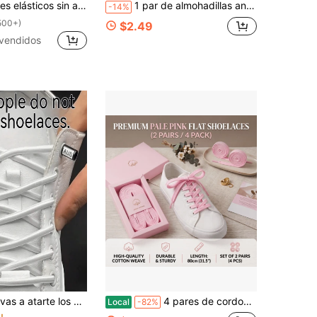
apatos deportivos de hombres y mujeres. Cordones rápidos y holgados con cierre de metal, cordones, accesorios para zapatillas, zapatos casuales
1 par de almohadillas antideslizantes con forma de diamante, recortables, resistentes al desgaste, protectoras de suela de zapato antideslizantes adecuadas para tacones altos, mocasines, sandalias, botas y talla grande
-14%
500+)
$2.49
vendidos
pulgadas que se ajusta a todos los adultos y niños. (Tenga en cuenta que debido a diferentes ajustes del monitor, puede haber ligeras variaciones de color con respecto a la imagen)
4 pares de cordones planos para zapatillas deportivas, cordones para calzado deportivo
Local
-82%