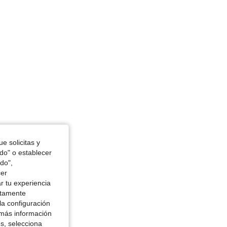
e solicitas y
odo" o establecer
do",
cer
r tu experiencia
ctamente
la configuración
 más información
es, selecciona