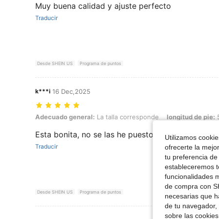
Muy buena calidad y ajuste perfecto
Traducir
Desde SHEIN US
Programa de puntos
k***i
16 Dec,2025
Adecuado general: La talla corresponde, longitud de pie: 5.0 cm / 2.0 
Adecuado general:
La talla corresponde
longitud de pie:
5
Esta bonita, no se las he puesto a ningún tenis, 
Utilizamos cookies
Traducir
ofrecerte la mejo
tu preferencia de
estableceremos to
funcionalidades m
de compra con SH
Desde SHEIN US
Programa de puntos
necesarias que h
de tu navegador, 
sobre las cookies
Ver Más Re