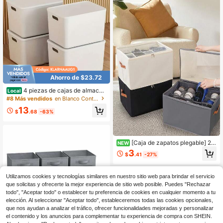
s de almacenamiento para manuali
uctura de metal y tela no tejida resi
dades, aperitivos, 25 x 18 x 16 cm
stente a las manchas, gabinete que
ahorra espacio para la entrada de d
ormitorio y sala de estar.
Ahorro de $23.72
4 piezas de cajas de almacen
Local
amiento apilables blancas con tapa
#8 Más vendidos
en Blanco Contenedores de almacenamiento con tapa
s, cajas organizadoras de plástico a
13
prueba de polvo con asas laterales,
$
.68
-63%
contenedor multiusos con tapa para
ropa, juguetes y artículos del hogar
[Caja de zapatos plegable] 2/1
NEW
pieza Caja de zapatos plegable de t
3
$
.41
-27%
ela Oxford con tapa, caja de almace
namiento a prueba de polvo, adecu
ada para zapatos y accesorios, divi
Utilizamos cookies y tecnologías similares en nuestro sitio web para brindar el servicio
sor de armario multifuncional, diseñ
o de 12 rejillas, con cubierta a prueb
que solicitas y ofrecerte la mejor experiencia de sitio web posible. Puedes "Rechazar
a de polvo, accesorios de almacena
todo", "Aceptar todo" o establecer tu preferencia de cookies en cualquier momento a tu
miento de armario para dormitorio, o
elección. Al seleccionar "Aceptar todo", estableceremos todas las cookies opcionales,
rganización del hogar
que nos ayudan a analizar el tráfico, ofrecer funcionalidades mejoradas y personalizar
4
el contenido y los anuncios para complementar tu experiencia de compra con SHEIN.