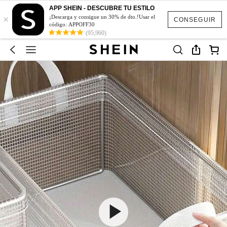
APP SHEIN - DESCUBRE TU ESTILO
×
¡Descarga y consigue un 30% de dto.!Usar el
CONSEGUIR
código: APPOFF30
(95,960)