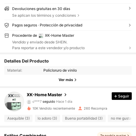
Devoluciones gratuitas en 30 días
Se aplican los términos y condiciones
Pagos seguros · Protección de privacidad
Procedente de
XK-Home Master
Vendido y enviado desde SHEIN.
Para reportar a este vendedor y/o producto
129 Seguidores
4.54
Detalles Del Producto
Material:
Policloruro de vinilo
129 Seguidores
4.54
Ver más
129 Seguidores
4.54
XK-Home Master
Seguir
c***7
seguido
Hace 1 día
129 Seguidores
4.54
10K Vendido recientemente
260 Recompra
129 Seguidores
4.54
Asequible (3)
lo adoro (3)
Buena portabilidad (3)
no me gusta (3
129 Seguidores
4.54
Estilos Combinados
Te podría gustar