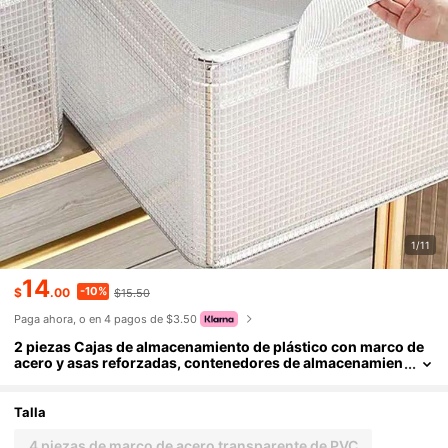
1/11
14
-10%
$
.00
$15.50
Paga ahora, o en 4 pagos de $3.50
2 piezas Cajas de almacenamiento de plástico con marco de
acero y asas reforzadas, contenedores de almacenamien
to apilables transparentes con tapas, adecuados para gu
ardar ropa, libros, artículos del hogar y esenciales para dorm
itorios, excelente para volver a la escuela
Talla
4 piezas de marco de acero transparente de PVC