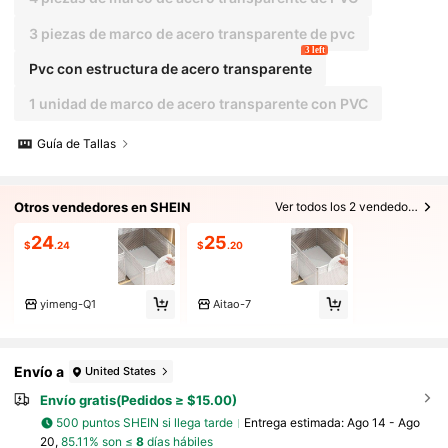
3 piezas de marco de acero transparente de pvc
3 left
Pvc con estructura de acero transparente
1 unidad de marco de acero transparente con PVC
Guía de Tallas
Otros vendedores en SHEIN
Ver todos los 2 vendedores
24
25
$
.24
$
.20
yimeng-Q1
Aitao-7
Envío a
United States
Envío gratis(Pedidos ≥ $15.00)
500 puntos SHEIN si llega tarde
Entrega estimada:
Ago 14 - Ago
20,
85.11% son ≤
8
días hábiles