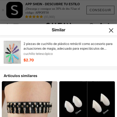
APP SHEIN - DESCUBRE TU ESTILO
×
¡Descarga y consigue un 30% de dto.!Usar el
CONSEGUIR
código: APPOFF30
(95,960)
Similar
2 piezas de cuchillo de plástico retráctil como accesorio para
actuaciones de magia, adecuado para espectáculos de
magia de Halloween
cuchillo telescópico
$2.70
Artículos similares