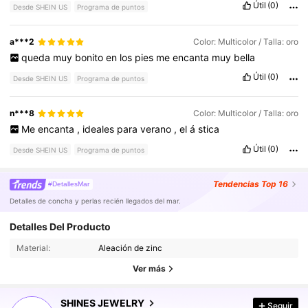
Útil
(0)
Desde SHEIN US
Programa de puntos
a***2
Color: Multicolor / Talla: oro
queda
muy
bonito
en
los
pies
me
encanta
muy
bella
Útil
(0)
Desde SHEIN US
Programa de puntos
n***8
Color: Multicolor / Talla: oro
Me
encanta
,
ideales
para
verano
,
el
á
stica
Útil
(0)
Desde SHEIN US
Programa de puntos
Tendencias
Top 16
#DetallesMar
Detalles de concha y perlas recién llegados del mar.
48K Seguidores
4.87
Detalles Del Producto
Material:
Aleación de zinc
48K Seguidores
4.87
Ver más
SHINES JEWELRY
Seguir
48K Seguidores
4.87