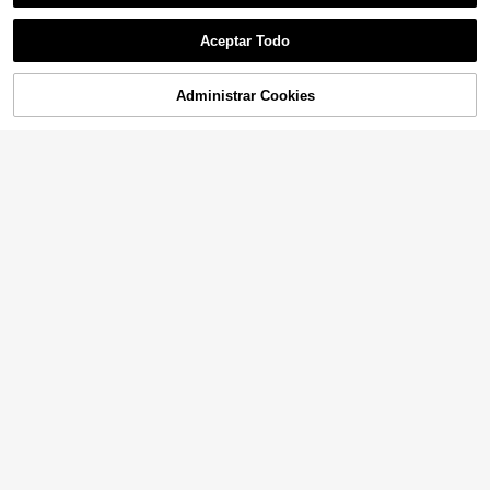
Aceptar Todo
Administrar Cookies
¡17% DE DESCUENTO!
AÑADIR A LA BOLSA