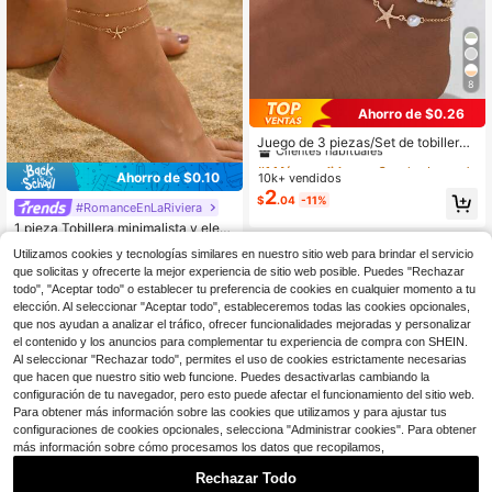
8
Ahorro de $0.26
#1 Más vendidos
en Concha Joyas para pies de mujer
Clientes habituales
Juego de 3 piezas/Set de tobilleras
con estilo de playa de verano con e
#1 Más vendidos
#1 Más vendidos
en Concha Joyas para pies de mujer
en Concha Joyas para pies de mujer
strella de mar y concha de metal co
Ahorro de $0.10
10k+ vendidos
Clientes habituales
Clientes habituales
n cuentas para mujeres, estilo boho
2
#1 Más vendidos
en Concha Joyas para pies de mujer
$
.04
-11%
chic
#RomanceEnLaRiviera
Clientes habituales
1 pieza Tobillera minimalista y eleg
ante de doble capa con estrella de
1.2k+ vendidos
Utilizamos cookies y tecnologías similares en nuestro sitio web para brindar el servicio
mar y cadena de cuentas para muje
1
$
.60
-6%
con cupón
que solicitas y ofrecerte la mejor experiencia de sitio web posible. Puedes "Rechazar
r en verano
todo", "Aceptar todo" o establecer tu preferencia de cookies en cualquier momento a tu
elección. Al seleccionar "Aceptar todo", estableceremos todas las cookies opcionales,
que nos ayudan a analizar el tráfico, ofrecer funcionalidades mejoradas y personalizar
el contenido y los anuncios para complementar tu experiencia de compra con SHEIN.
Al seleccionar "Rechazar todo", permites el uso de cookies estrictamente necesarias
que hacen que nuestro sitio web funcione. Puedes desactivarlas cambiando la
configuración de tu navegador, pero esto puede afectar el funcionamiento del sitio web.
Para obtener más información sobre las cookies que utilizamos y para ajustar tus
configuraciones de cookies opcionales, selecciona "Administrar cookies". Para obtener
más información sobre cómo procesamos los datos que recopilamos,
Rechazar Todo