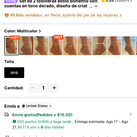
Set de 2 tobilleras estilo bohemio con
4.88
(
1000+
)
cuentas en tono dorado, diseño de criat
uras marinas de moda, joyería para los p
#
6
Más vendidos
en Perla Joyería del pie de las mujeres
ies adecuada para uso diario y vacaciones e
n la playa
Color: Multicolor
Talla
oro
Cantidad:
Envío a
United States
Envío gratis(Pedidos ≥ $15.00)
500 puntos SHEIN si llega tarde
Entrega estimada:
Ago 17 - Ago
21,
85.11% son ≤
8
días hábiles