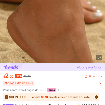
1/5
2
-17%
¡Último día
$
.00
$2.40
Ahorros Extra de $0.20
Paga ahora, o en 4 pagos de $0.50
Ahorra
$0.10
en este artículo después de unirte.