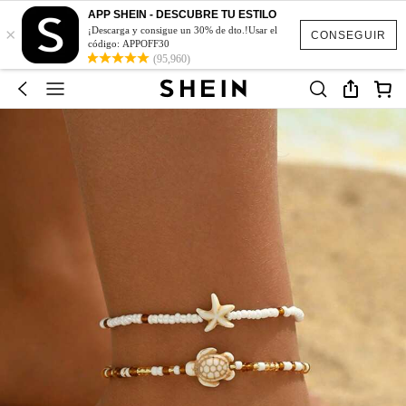
APP SHEIN - DESCUBRE TU ESTILO
×
¡Descarga y consigue un 30% de dto.!Usar el
CONSEGUIR
código: APPOFF30
(95,960)