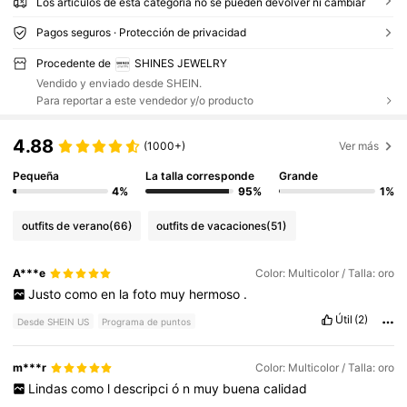
Los artículos de esta categoría no se pueden devolver ni cambiar
Pagos seguros · Protección de privacidad
Procedente de
SHINES JEWELRY
Vendido y enviado desde SHEIN.
Para reportar a este vendedor y/o producto
4.88
(1000+)
Ver más
Pequeña
La talla corresponde
Grande
4%
95%
1%
outfits de verano
(66)
outfits de vacaciones
(51)
A***e
Color: Multicolor / Talla: oro
Justo
como
en
la
foto
muy
hermoso
.
Útil
(2)
Desde SHEIN US
Programa de puntos
m***r
Color: Multicolor / Talla: oro
Lindas
como
l
descripci
ó
n
muy
buena
calidad