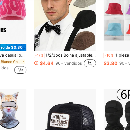
rro de $0.30
 mujer estilo Harajuku punk, gorro de punto suave y cálido de moda
1/2/3pcs Boina ajustable de unicolor para hombre, gorra casual de moda para exteriores, adecuada para otoño/invierno, calle, negocios, reuniones
1 pieza Sombrero de cubo de unicolor y tr
-17%
-10%
en Blanco Gorro de lana para hombre
$4.64
$3.80
90+ vendidos
90+ 
didos