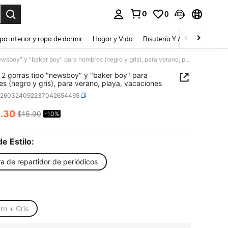
0
0
a. Press Enter to select.
pa interior y ropa de dormir
Hogar y Vida
Bisutería Y Accesorios
Be
Set de 2 gorras tipo "newsboy" y "baker boy" para hombres (negro y gris), para verano, playa, vacaciones
 2 gorras tipo "newsboy" y "baker boy" para
s (negro y gris), para verano, playa, vacaciones
c260324092237042654465
4
.30
$15.90
-10%
ICE AND AVAILABILITY
de Estilo:
a de repartidor de periódicos
ro + Gris