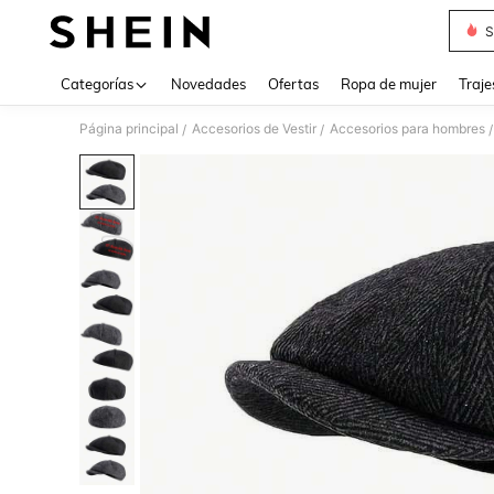
S
Use up 
Categorías
Novedades
Ofertas
Ropa de mujer
Traje
Página principal
Accesorios de Vestir
Accesorios para hombres
/
/
/