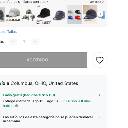
r artículos similares con stock
Ver todo
a de Tallas
ad:
imos, este producto está agotado.
AGOTADO
ío a
Columbus, OHIO, United States
Envío gratis(Pedidos ≥ $15.00)
Entrega estimada:
Ago 13 - Ago 19,
85.11% son ≤
8
días
hábiles
Los artículos de esta categoría no se pueden devolver
ni cambiar