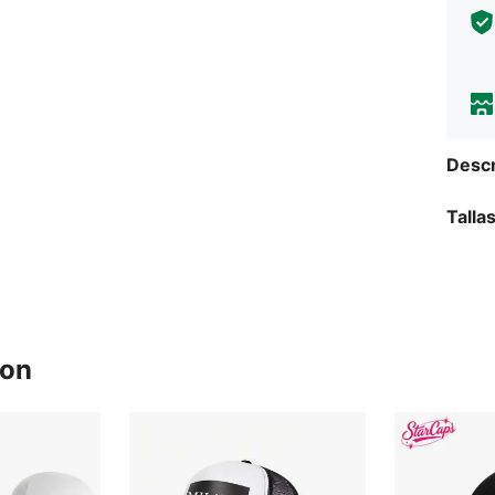
Descr
Talla
ron