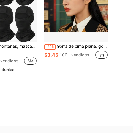
s de fútbol, máscaras transpirables y ligeras para protección solar, para usar en verano, playa, vacaciones, festivales, viajes
Gorra de cima plana, gorra de béisbol, sombrero para el sol, unicolor, gorra de béisbol unisex de primavera/verano con visera corta, gorra de papá con protección solar para exteriores, casual, transpirable y ajustable
-32%
!
$3.45
100+ vendidos
 vendidos
bituales