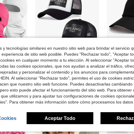
 y tecnologías similares en nuestro sitio web para brindar el servicio qu
r experiencia de sitio web posible. Puedes "Rechazar todo", "Aceptar t
6
 cookies en cualquier momento a tu elección. Al seleccionar "Aceptar to
en Verano Máscaras y sombreros con visera para hom
en Trucker Sombreros de hombre
#2 Más vendidos
#1 Más vendid
das las cookies opcionales, que nos ayudan a analizar el tráfico, ofre
, senderismo, escalada, deportes y actividades al aire libre diarias, verano, playa, vacaciones
Gorra de béisbol con visera curva y estilo hippie, gorra de camionero con estampado de letra y Milán, transpirable y de malla, sombrero casual y ajustable para exteriores y deportes, unisex para uso diario
1 pieza Gorra de bé
-28%
-10%
¡Casi agotado!
(
ejoradas y personalizar el contenido y los anuncios para complementa
en Verano Máscaras y sombreros con visera para hom
en Verano Máscaras y sombreros con visera para hom
en Trucker Sombreros de hombre
en Trucker Sombreros de hombre
#2 Más vendidos
#2 Más vendidos
#1 Más vendid
#1 Más vendid
EIN. Al seleccionar "Rechazar todo", permites el uso de cookies estri
¡Casi agotado!
¡Casi agotado!
(
(
$5.04
300+ vendidos
$5.30
idos
1.2k+
en Verano Máscaras y sombreros con visera para hom
en Trucker Sombreros de hombre
#2 Más vendidos
#1 Más vendid
acen que nuestro sitio web funcione. Puedes desactivarlas cambiando 
con cupón
¡Casi agotado!
(
pero esto puede afectar el funcionamiento del sitio web. Para obtener
 que utilizamos y para ajustar tus configuraciones de cookies opcional
kies". Para obtener más información sobre cómo procesamos los datos
Cookies
Aceptar Todo
Rechaz