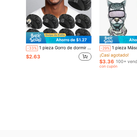
Ahorro de $1.27
Aho
1 pieza Gorro de dormir de satén unisex, personalizable con letras A-Z, suave y cómodo, banda elástica ancha, cuidado del cabello, adecuado para maquillaje diario, lavado de cara y baño, apto para uso doméstico de hombres y mujeres
1 pieza Máscara facial unisex con estampado de animal 3D, Sombrero divertido para deportes acuáticos al aire lib
-33%
-29%
¡Casi agotado!
$2.63
$3.36
100+ vend
con cupón