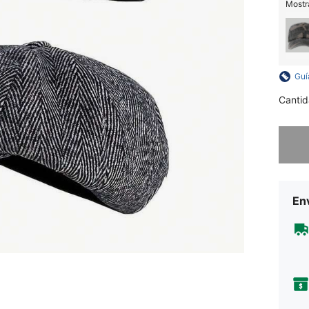
Mostra
Guí
Cantid
Lo sent
Env