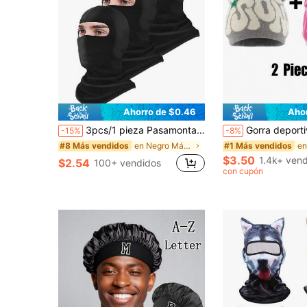
Ahorro de $0.46
Aho
3pcs/1 pieza Pasamontañas con Estampado Máscara Facial, Unisex – Esquí, Snowboard, Motociclismo, Protección Solar, A Prueba de Viento, Bufanda de Cuello Refrescante de Verano, Bufanda Protectora para Motociclismo y Esquí, Unisex
Gorra deportiva casual para exteriores para correr, montar, senderismo, gorro de
-15%
-8%
en Negro Máscaras y sombreros con visera para homb
#8 Más vendidos
#1 Más vendidos
$3.50
1.4k+ ven
$2.54
100+ vendidos
con cupón