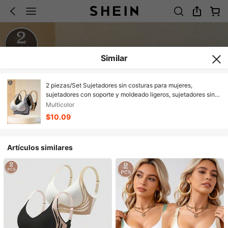
Similar
2 piezas/Set Sujetadores sin costuras para mujeres,
sujetadores con soporte y moldeado ligeros, sujetadores sin
costuras con soporte suave, sujetadores ligeros, sujetadores
Multicolor
con moldeado de busto, sujetadores de lencería sexy,
$10.09
adecuados para busto grande con soporte lateral, ajustables
Artículos similares