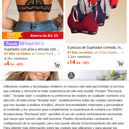
6
Ahorro de $3.35
#1 Más vendidos
en Cinta Sujetadores y bralettes para mujer
Peach Girl
¡Casi agotado!
5 piezas de Sujetador cómodo, inal
Sujetador con aros y encaje con ci
ámbrico y sin almohadilla con tirant
#1 Más vendidos
#1 Más vendidos
en Cinta Sujetadores y bralettes para mujer
en Cinta Sujetadores y bralettes para mujer
erre delantero para mujer, diseño d
#2 Más vendidos
en Cierre frontal Sujetadores y bralettes para muj
es de letra para damas
2.2k+ vendidos
e espalda hermoso, transpirable y c
¡Casi agotado!
¡Casi agotado!
8.2k+ vendidos
ómodo, levanta y empuja, adecuad
14
#1 Más vendidos
en Cinta Sujetadores y bralettes para mujer
4
$
.44
-16%
$
.54
-42%
o para uso diario casual, cómodo y
Ahorro de $3.47
4
¡Casi agotado!
3 piezas Sujetadores sin costuras,
3 piezas de sujetadores push-up de
11
de unicolor, con cuello en V, transpir
unicolor, tirantes desmontables y co
#5 Más vendidos
en 1/2 taza Sujetadores y bralettes para mujer
$
.52
-23%
con cupón
ables y cómodos para mujeres
nvertibles, uso múltiple, adecuados
500+ vendidos
(100+)
para copa B y superiores
Utilizamos cookies y tecnologías similares en nuestro sitio web para brindar el servicio
16
$
.75
-19%
que solicitas y ofrecerte la mejor experiencia de sitio web posible. Puedes "Rechazar
todo", "Aceptar todo" o establecer tu preferencia de cookies en cualquier momento a tu
elección. Al seleccionar "Aceptar todo", estableceremos todas las cookies opcionales,
que nos ayudan a analizar el tráfico, ofrecer funcionalidades mejoradas y personalizar
el contenido y los anuncios para complementar tu experiencia de compra con SHEIN.
Al seleccionar "Rechazar todo", permites el uso de cookies estrictamente necesarias
que hacen que nuestro sitio web funcione. Puedes desactivarlas cambiando la
configuración de tu navegador, pero esto puede afectar el funcionamiento del sitio web.
Para obtener más información sobre las cookies que utilizamos y para ajustar tus