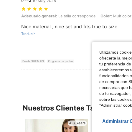
t***2
10 May,2026
Adecuado general: La talla corresponde, Color: Multicolor, Talla: 5Y
Adecuado general:
La talla corresponde
Color:
Multicolor
Nice material , nice set and fits true to size
Traducir
Utilizamos cookies
ofrecerte la mejo
Desde SHEIN US
Programa de puntos
tu preferencia de
estableceremos to
funcionalidades m
de compra con SH
necesarias que h
de tu navegador, 
sobre las cookies
"Administrar coo
Nuestros Clientes También Vie
Administrar 
4-7 Years