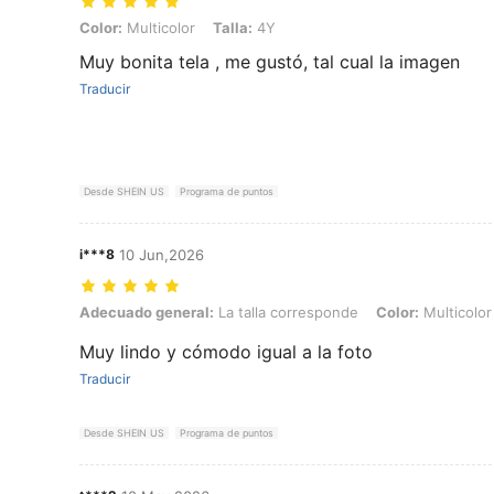
Color: Multicolor, Talla: 4Y
Color:
Multicolor
Talla:
4Y
Muy bonita tela , me gustó, tal cual la imagen
Traducir
Desde SHEIN US
Programa de puntos
i***8
10 Jun,2026
Adecuado general: La talla corresponde, Color: Multicolor, Talla: 4Y
Adecuado general:
La talla corresponde
Color:
Multicolor
Muy lindo y cómodo igual a la foto
Traducir
Desde SHEIN US
Programa de puntos