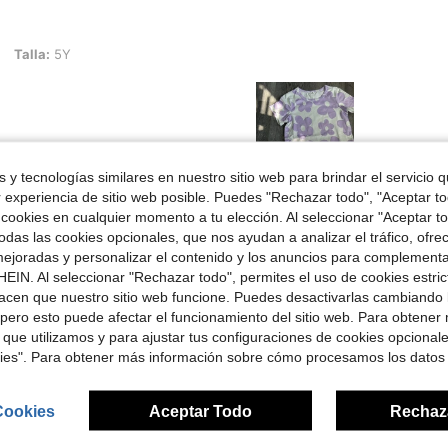
Talla:
5Y
 y tecnologías similares en nuestro sitio web para brindar el servicio qu
r experiencia de sitio web posible. Puedes "Rechazar todo", "Aceptar t
Útil (1)
 cookies en cualquier momento a tu elección. Al seleccionar "Aceptar to
das las cookies opcionales, que nos ayudan a analizar el tráfico, ofre
ejoradas y personalizar el contenido y los anuncios para complementa
EIN. Al seleccionar "Rechazar todo", permites el uso de cookies estri
acen que nuestro sitio web funcione. Puedes desactivarlas cambiando 
pero esto puede afectar el funcionamiento del sitio web. Para obtener
 que utilizamos y para ajustar tus configuraciones de cookies opcional
kies". Para obtener más información sobre cómo procesamos los datos
ron
Cookies
Aceptar Todo
Rechaz
4-7 Years
4-7 Years