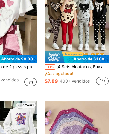
Ahorro de $0.80
Ahorro de $1.00
aplique de corazón y gráfico termoadhesivo, estilo coreano casual de verano, estampado digital patchwork, outfit viral street style, conjunto deportivo de moda para niña pequeña, color rojo
(4 Sets Aleatorios, Envía 1 Set) Conjunto de Camiseta Corta Básica y Leggings con Estampado de Leopardo, Corazón, Lunares y Lazo para Niñas, Uso Diario
-11%
!
¡Casi agotado!
 vendidos
$7.89
400+ vendidos
4-7 Years