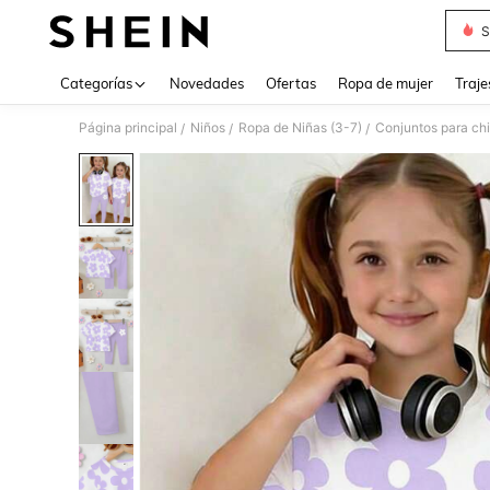
S
Use up 
Categorías
Novedades
Ofertas
Ropa de mujer
Traje
Página principal
Niños
Ropa de Niñas (3-7)
Conjuntos para ch
/
/
/