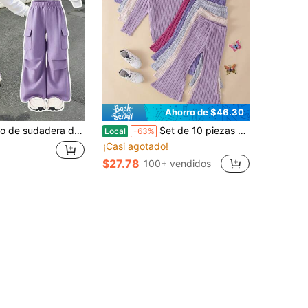
Ahorro de $46.30
 estampado de dibujos animados para niña joven y pantalones de pierna recta con cintura elástica y bolsillos cargo de unicolor
Set de 10 piezas de top de manga larga de cuello de equipo de punto suave y cómodo, y pantalones acampanados lisos, para niña casual, para otoño/invierno
Local
-63%
¡Casi agotado!
$27.78
100+ vendidos