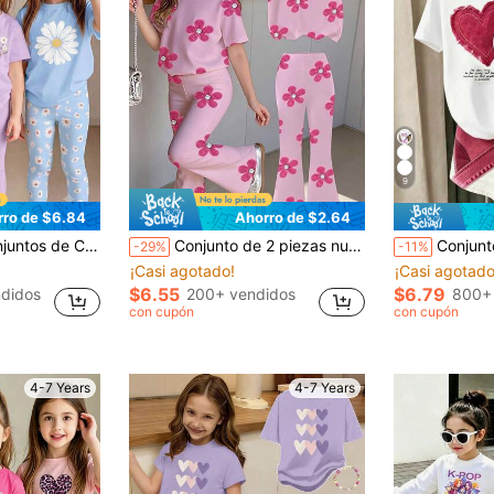
9
rro de $6.84
Ahorro de $2.64
, Morado Claro, 3 Conjuntos de Atuendo, Adecuado para Uso Diario, Vacaciones, Estilo Casual Cómodo y Relajado, Perfecto para Atuendos Casuales Fáciles de Niñas Jóvenes
Conjunto de 2 piezas nuevo de verano para niñas, estilo dulce, tela de punto seleccionada suave y amigable con la piel, de alta elasticidad, tacto suave y liso
Conjunto de 2 piezas para niña con camiseta de manga corta y shorts de imitación denim con 
-29%
-11%
¡Casi agotado!
¡Casi agotado
$6.55
$6.79
didos
200+ vendidos
800+
con cupón
con cupón
4-7 Years
4-7 Years