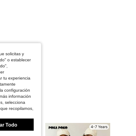
e solicitas y
odo" o establecer
do",
cer
r tu experiencia
ctamente
la configuración
 más información
es, selecciona
 que recopilamos,
ar Todo
4-7 Years
4-7 Years