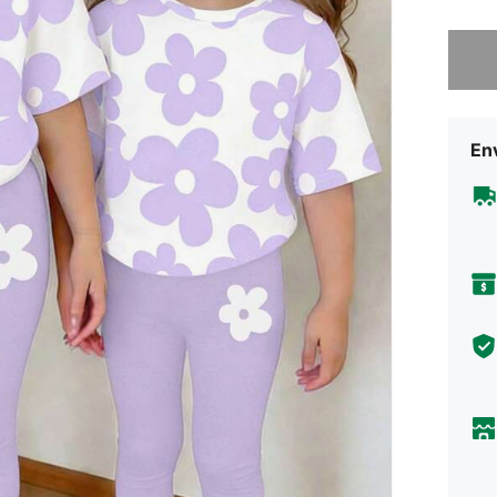
Lo sent
Env