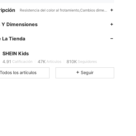
ipción
Resistencia del color al frotamiento,Cambios dimensionales de los te
s Y Dimensiones
4.91
47K
810K
 La Tienda
4.91
47K
810K
SHEIN Kids
4.91
47K
810K
Calificación
Artículos
Seguidores
Todos los artículos
Seguir
4.91
47K
810K
4.91
47K
810K
4.91
47K
810K
4.91
47K
810K