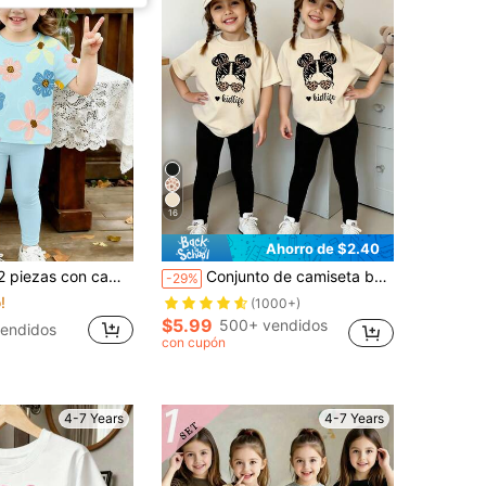
16
Ahorro de $2.40
ral y leggings de unicolor para niña, lindo y minimalista, cómodo y adecuado para salidas, vacaciones y la escuela en verano
Conjunto de camiseta básica y leggings casuales y de moda para niñas, con estampados creativos y personalizados de retratos de niñas, estampado de leopardo, lazos, gafas de sol, corazones y eslóganes, para uso diario cómodo en primavera, verano y otoño. Conjunto de 2 piezas versátil para todas las estaciones para niñas
-29%
!
(1000+)
$5.99
500+ vendidos
endidos
con cupón
4-7 Years
4-7 Years