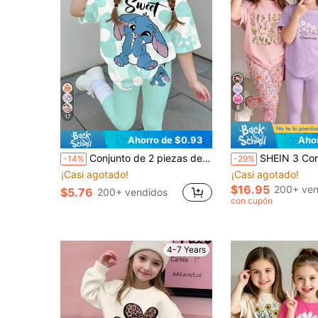
8
17
Ahorro de $0.93
Aho
Conjunto de 2 piezas de pantalones cortos ajustados y top estilo camiseta con estampado de conejo azul Lulu y Stitch, estilo de bailarina, degradado azul floral, para niñas jóvenes, estilo coreano, cómodo y elegante, para primavera y verano, uso casual, estilo deportivo casual de campus, picnic al aire libre, estilo urbano
SHEIN 3 Conjuntos de Camiseta de Manga Corta con Cuello Redondo + Leggings con Estampado Floral de Margaritas Estilo Pastoral Simple Casual para Niñas Jóvenes, Azul Claro, Rosa
-14%
-29%
¡Casi agotado!
¡Casi agotado!
$16.95
200+ ven
$5.76
200+ vendidos
con cupón
4-7 Years