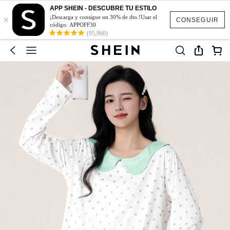
APP SHEIN - DESCUBRE TU ESTILO
×
¡Descarga y consigue un 30% de dto.!Usar el
CONSEGUIR
código: APPOFF30
(95,960)