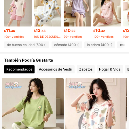
50K Seguidores
4.86
11
13
10
10
1
50K Seguidores
4.86
$
.36
$
.53
$
.22
$
.42
$
100+ vendidos
16% DE DESCUENTO
90+ vendidos
100+ vendidos
100
de buena calidad (500+)
cómodo (400+)
lo adoro (400+)
muy b
50K Seguidores
4.86
También Podría Gustarte
50K Seguidores
4.86
Recomendados
Accesorios de Vestir
Zapatos
Hogar & Vida
B
50K Seguidores
4.86
50K Seguidores
4.86
50K Seguidores
4.86