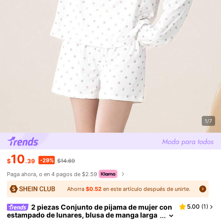
1/7
10
-29%
$
.39
$14.69
Paga ahora, o en 4 pagos de $2.59
Ahorra
$0.52
en este artículo después de unirte.
2 piezas Conjunto de pijama de mujer con
5.00
(
1
)
estampado de lunares, blusa de manga larga