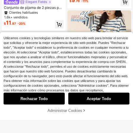
9
$
.79
-11%
Elegant Fields
de lazo 3D blanco y ribete con vola
Conjunto de pijama de 2 piezas par
ntes
a mujer con top de manga corta con
Clientes habituales
botones y solapa con ribete en cont
1.6k+ vendidos
raste, estampado de mini puntos ne
11
$
.87
-20%
gros, y shorts con lazo, para verano
Utilizamos cookies y tecnologías similares en nuestro sitio web para brindar el servicio
que solicitas y ofrecerte la mejor experiencia de sitio web posible. Puedes "Rechazar
todo", "Aceptar todo" o establecer tu preferencia de cookies en cualquier momento a tu
elección. Al seleccionar "Aceptar todo", estableceremos todas las cookies opcionales,
que nos ayudan a analizar el tráfico, ofrecer funcionalidades mejoradas y personalizar
el contenido y los anuncios para complementar tu experiencia de compra con SHEIN.
Al seleccionar "Rechazar todo", permites el uso de cookies estrictamente necesarias
que hacen que nuestro sitio web funcione. Puedes desactivarlas cambiando la
configuración de tu navegador, pero esto puede afectar el funcionamiento del sitio web.
Para obtener más información sobre las cookies que utilizamos y para ajustar tus
configuraciones de cookies opcionales, selecciona "Administrar cookies". Para obtener
más información sobre cómo procesamos los datos que recopilamos,
Ahorro de $2.20
Rechazar Todo
Aceptar Todo
AICJ Sleepwear
[AICJ Ropa de dormir] 1 pieza Vesti
do midi casual de mujer con estamp
100+ vendidos
(100+)
Administrar Cookies
¡29% DE DESCUENTO!
AÑADIR A LA BOLSA
ado de rayas y letras de cuello redo
Ahorro de $11.34
10
$
.99
-17%
ndo, adecuado para primavera, ver
3 piezas: Deslízate hacia la el
ano, otoño, invierno, Día de la Madr
Local
egancia con este conjunto de pijam
e, San Valentín, Año Nuevo, Vestido
#1 Más vendidos
en Ceñido Ropa de dormir para mujer
a de encaje para mujer de 3 piezas.
de dormir Moo Moo, Otoño
5.5k+ vendidos