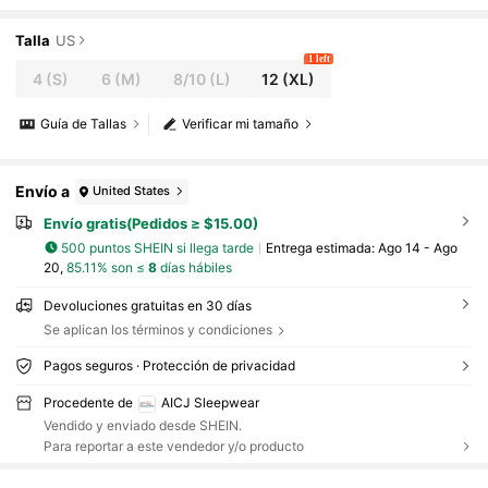
con cuello Peter Pan y shorts, conjunto de ro
pa de estar por casa casual adecuado para prima
vera, verano, otoño, invierno, Día de San Valentín,
Talla
US
ropa de otoño
1 left
4
(S)
6
(M)
8/10
(L)
12
(XL)
Guía de Tallas
Verificar mi tamaño
Envío a
United States
Envío gratis(Pedidos ≥ $15.00)
500 puntos SHEIN si llega tarde
Entrega estimada:
Ago 14 - Ago
20,
85.11% son ≤
8
días hábiles
Devoluciones gratuitas en 30 días
Se aplican los términos y condiciones
Pagos seguros · Protección de privacidad
Procedente de
AICJ Sleepwear
Vendido y enviado desde SHEIN.
Para reportar a este vendedor y/o producto