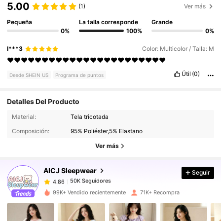
5.00
(1)
Ver más
Pequeña
La talla corresponde
Grande
0%
100%
0%
l***3
Color: Multicolor / Talla: M
❤️❤️❤️❤️❤️❤️❤️❤️❤️❤️❤️❤️❤️❤️❤️❤️❤️❤️❤️❤️❤️❤️❤️
Útil
(0)
Desde SHEIN US
Programa de puntos
Detalles Del Producto
Material:
Tela tricotada
50K Seguidores
4.86
Composición:
95% Poliéster,5% Elastano
Ver más
50K Seguidores
4.86
AICJ Sleepwear
Seguir
50K Seguidores
4.86
1***8
pagó
Hace 1 día
99K+ Vendido recientemente
71K+ Recompra
50K Seguidores
4.86