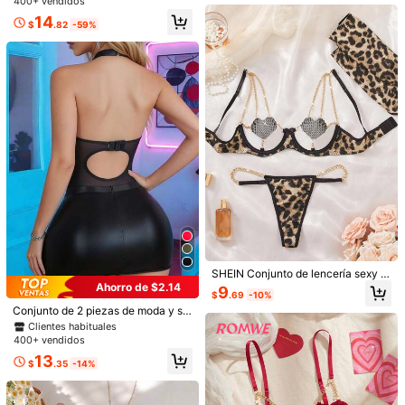
400+ vendidos
halter y con abertura en la entrepie
También Podría Gustarte
14
rna, con cinturón de lazo de satén
$
.82
-59%
y bata estilo kimono de mangas ab
Recomendados
Joyas & Relojes
Accesorios de Vestir
Hogar & V
ullonadas para el Día de San Valent
8.4K Seguidores
4.77
ín
8.4K Seguidores
4.77
8.4K Seguidores
4.77
8.4K Seguidores
4.77
SHEIN Conjunto de lencería sexy p
Gafas desol ChromeHeart: mo
Local
8.4K Seguidores
4.77
ara mujer con estampado de leopar
Ahorro de $2.14
dernas, antirreflejos y resistentes al
60+ vendidos
9
28
Clientes habituales
$
.69
-10%
do salvaje y corazón con strass, suj
polvo. Un accesorio elegante para
15
¡Casi agotado!
Conjunto de 2 piezas de moda y se
etador con aros y decoración de ca
$
.90
-42%
hombres y mujeres. Transparentes
Venta Flash
Ahorro de $2.89
xy para mujer: Mono negro de cuell
dena + tanga con cadena + manga
Clientes habituales
Clientes habituales
y duraderas. Ideales para ciclismo o
Envío Rápido
8.4K Seguidores
o halter + Minifalda ajustado con d
4.77
s para brazos, conjunto sexy de 3 p
uso casual. Perfectas para regalar.
400+ vendidos
Pariaura
#1 Más vendidos
en Tela Chalecos tipo suéter para mujer
¡Casi agotado!
¡Casi agotado!
ecoración de hebilla de metal dora
iezas
¡Casi agotado!
Clientes habituales
SHEIN PariChic Chaleco de punto d
13
do
$
.35
-14%
e manga de murciélago de unicolor
510+ Dice "lo adoro"
#1 Más vendidos
#1 Más vendidos
en Tela Chalecos tipo suéter para mujer
en Tela Chalecos tipo suéter para mujer
¡Casi agotado!
casual para mujer, verano
5k+ vendidos
¡Casi agotado!
¡Casi agotado!
510+ Dice "lo adoro"
510+ Dice "lo adoro"
#1 Más vendidos
en Tela Chalecos tipo suéter para mujer