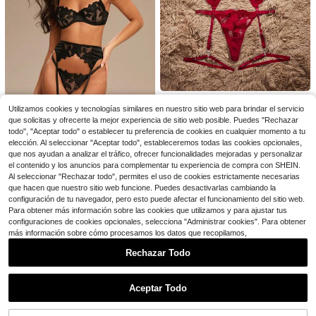
asmodee
#1 Más vendidos
en 0~5 USD Banderas
asmodee Juguetes blandos NeeDo
¡Casi agotado!
Bandera de Jardín Exterior de Bienv
h para apretar, 4 piezas/caja, alivio
¡Casi agotado!
enida de Halloween 12x18 Pulgada
#1 Más vendidos
#1 Más vendidos
en 0~5 USD Banderas
en 0~5 USD Banderas
del estrés, ideal para oficina/hogar,
s | Doble Cara, Resistente a la Inte
2.4k+ vendidos
SHEIN Conjunto de 5 piezas de len
1.2k+ vendidos
¡Casi agotado!
¡Casi agotado!
ocio y entretenimiento. También ex
mperie y al Desvanecimiento, Deco
Utilizamos cookies y tecnologías similares en nuestro sitio web para brindar el servicio
cería sexy de malla bordada para m
#1 Más vendidos
en Sujetadores Demi Lencería sexy para mujer
4
#1 Más vendidos
en 0~5 USD Banderas
celente como regalo de graduación,
1
$
.04
-4%
ración Exterior del Patio, El Patrón I
ujer para salir
$
.70
-26%
que solicitas y ofrecerte la mejor experiencia de sitio web posible. Puedes "Rechazar
300+ vendidos
juguetes de peluche y decoración d
¡Casi agotado!
ncluye Linternas de Calabaza, Fant
todo", "Aceptar todo" o establecer tu preferencia de cookies en cualquier momento a tu
e habitación.
8
asmas
Enchnt Conjunto de 5 piezas de len
$
.18
-18%
con cupón
elección. Al seleccionar "Aceptar todo", estableceremos todas las cookies opcionales,
cería sexy para mujer para salir
400+ vendidos
que nos ayudan a analizar el tráfico, ofrecer funcionalidades mejoradas y personalizar
9
el contenido y los anuncios para complementar tu experiencia de compra con SHEIN.
$
.99
-9%
Al seleccionar "Rechazar todo", permites el uso de cookies estrictamente necesarias
que hacen que nuestro sitio web funcione. Puedes desactivarlas cambiando la
configuración de tu navegador, pero esto puede afectar el funcionamiento del sitio web.
Para obtener más información sobre las cookies que utilizamos y para ajustar tus
configuraciones de cookies opcionales, selecciona "Administrar cookies". Para obtener
más información sobre cómo procesamos los datos que recopilamos,
Rechazar Todo
Mostrar artículos similares con stock
Ver todo
Aceptar Todo
Lo sentimos, este producto está agotado.
18