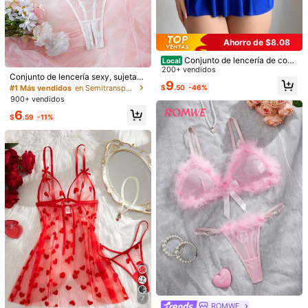
Envío a
United States
Envío gratis(Pedidos ≥ $15.00)
Ahorro de $8.08
500 puntos SHEIN si llega tarde
Entrega estimada:
Ago 14 - Ago
Conjunto de lencería de cosp
Local
20,
85.11% son ≤
8
días hábiles
lay de 2 piezas en 1, tejido elástico,
200+ vendidos
Conjunto de lencería sexy, sujetad
top corto de manga corta, liguero y
9
or y pantie bordados en rosa claro
#1 Más vendidos
en Semitransparente Lencería sexy para mujer
$
.50
-46%
falda plisada de talle alto, estilo sex
Los artículos de esta categoría no se pueden devolver ni cambiar
y blanco, diseño off-shoulder, mini
y para estar en casa.
900+ vendidos
malista pero lujoso, elegante y caut
Pagos seguros · Protección de privacidad
6
ivador, encanto único y sofisticació
$
.59
-11%
n de moda
Procedente de
Spicy Aura
Vendido y enviado desde SHEIN.
Para reportar a este vendedor y/o producto
5.00
(2)
Ver más
Pequeña
La talla corresponde
Grande
0%
100%
0%
femenino
(1)
b***1
Color: Rosa Fucsia / Talla: M
7
ROMWE
#1 Más vendidos
en Inalámbrico Lencería sexy para mujer