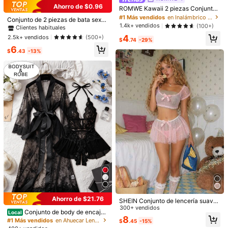
It
’
s
so
cute
and
feminine
definitely
recommend
buying
it
!
Ahorro de $0.96
¡Casi agotado!
ROMWE Kawaii 2 piezas Conjunto
de lencería sexy para mujer, incluy
Útil
(0)
#1 Más vendidos
#1 Más vendidos
en Inalámbrico Lencería sexy para mujer
en Inalámbrico Lencería sexy para mujer
Desde SHEIN US
Programa de puntos
Conjunto de 2 piezas de bata sexy
e sujetador de malla transparente c
¡Casi agotado!
¡Casi agotado!
1.4k+ vendidos
(100+)
de malla floral para mujer, conjunto
Clientes habituales
on adorno esponjoso y tanga a jueg
de lencería con decoración de lazo
#1 Más vendidos
en Inalámbrico Lencería sexy para mujer
4
o, adecuado para el Día de San Val
2.5k+ vendidos
(500+)
$
.74
-29%
anudado al frente, para noche de ci
d***a
Color: Rosa Fucsia / Talla: S
¡Casi agotado!
entín, citas, uso en discotecas
6
ta
$
.43
-13%
It
'
s
very
skimpy
Útil
(0)
Desde SHEIN US
Programa de puntos
Detalles Del Producto
8.4K Seguidores
4.77
Material:
Encaje
Composición:
84% Poliamida,16% Elastano
8.4K Seguidores
4.77
Ver más
8.4K Seguidores
4.77
Spicy Aura
Seguir
k***r
seguido
Hace 1 horas
500K+ Vendido recientemente
23K+ Recompra
8.4K Seguidores
4.77
Ahorro de $21.76
SHEIN Conjunto de lencería suave
y esponjoso (Sujetador sin aros +
300+ vendidos
sexy (500+)
de buena calidad (500+)
muy bonito (500+)
queda
Conjunto de body de encaje
Local
Mini falda + Tanga)
8
negro y bata larga transparente par
#1 Más vendidos
en Ahuecar Lencería sexy para mujer
$
.45
-15%
a mujer - Body sexy de cuello en V
8.4K Seguidores
4.77