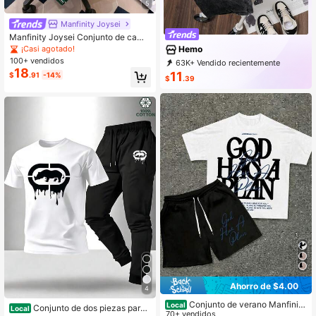
5
Manfinity Joysei
Manfinity Joysei Conjunto de camis
eta con estampado de eslogan de c
¡Casi agotado!
Hemo
oche & pantalones cortos a rayas p
100+ vendidos
63K+ Vendido recientemente
ara hombre
18
13K+ Recompra
27K Suscripción
11
$
.91
-14%
$
.39
Ahorro de $4.00
4
Conjunto de verano Manfinity
Local
Conjunto de dos piezas para
Local
VCAY para hombre: camiseta con e
70+ vendidos