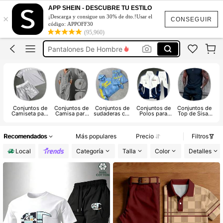
Conjunto De Hombre Verano
APP SHEIN - DESCUBRE TU ESTILO
×
Conjuntos Para Hombre
¡Descarga y consigue un 30% de dto.!Usar el
CONSEGUIR
código: APPOFF30
Ropa De Hombre
(95,960)
Pantalones De Hombre
Ropa De Hombre Verano
Conjunto De Hombre Verano
Conjuntos Para Hombre
Conjuntos de
Conjuntos de
Conjuntos de
Conjuntos de
Conjuntos de
C
Camiseta para
Camisa para
sudaderas con
Polos para
Top de Sisas
su
Hombre
Hombre
capucha para
Hombre
para Hombre
hombre
Recomendados
Más populares
Precio
Filtros
Local
Categoría
Talla
Color
Detalles