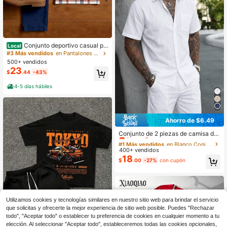
Conjunto deportivo casual pa
Local
ra hombre de dos piezas con estam
#3 Más vendidos
en Pantalones Conjuntos de polo para hombre
pado 3D, adecuado para uso diario/
500+ vendidos
golf/desplazamientos de negocios
23
$
.44
-43%
4-5 días hábiles
Ahorro de $6.49
#1 Más vendidos
en Blanco Conjuntos de polo para hombre
¡Casi agotado!
Conjunto de 2 piezas de camisa de
lino casual de manga corta con bot
#1 Más vendidos
#1 Más vendidos
en Blanco Conjuntos de polo para hombre
en Blanco Conjuntos de polo para hombre
ones y pantalones cortos para hom
400+ vendidos
¡Casi agotado!
¡Casi agotado!
bre, para verano, playa, uso diario c
18
#1 Más vendidos
en Blanco Conjuntos de polo para hombre
$
.00
-27%
con cupón
asual y sorpresa de vacaciones
¡Casi agotado!
Utilizamos cookies y tecnologías similares en nuestro sitio web para brindar el servicio
que solicitas y ofrecerte la mejor experiencia de sitio web posible. Puedes "Rechazar
todo", "Aceptar todo" o establecer tu preferencia de cookies en cualquier momento a tu
elección. Al seleccionar "Aceptar todo", estableceremos todas las cookies opcionales,