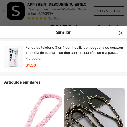
APP SHEIN - DESCUBRE TU ESTILO
×
¡Descarga y consigue un 30% de dto.!Usar el
CONSEGUIR
código: APPOFF30
(95,960)
Similar
Funda de teléfono 3 en 1 con hebilla con pegatina de corazón
+ hebilla de puerta + cordón con mosquetón, correa para
teléfono móvil DIY, material de aleación metálica, con
Multicolor
adhesivo fuerte que no deja rastros, accesorios para funda de
$1.30
teléfono, cadena para teléfono, llavero, adornos decorativos
hechos a mano, accesorios de joyería
Artículos similares