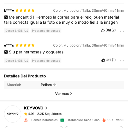
k***v
Color: Multicolor / Talla: 38mm/40mm/41mm
Me
encant
ó
!
Hermoso
la
correa
para
el
reloj
buen
material
talla
correcta
igual
a
la
foto
de
muy
c
ó
modo
fiel
a
la
imagen
Útil
(2)
Desde SHEIN US
Programa de puntos
e***s
Color: Multicolor / Talla: 38mm/40mm/41mm
S
ú
per
hermosas
y
coquetas
Útil
(1)
Desde SHEIN US
Programa de puntos
2.2K Seguidores
4.91
Detalles Del Producto
Material:
Poliamida
2.2K Seguidores
4.91
Ver más
KEYVOVO
2.2K Seguidores
4.91
a***5
pagó
Hace 1 día
Clientes habituales
Establecido hace 1 año
99K+ Vendido