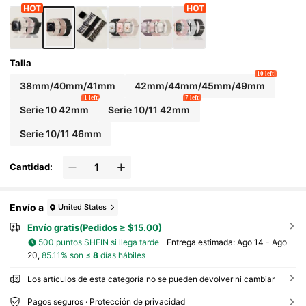
SE/11/10/9/8/7/6/5/4/3/2/1 Regreso a la Escu
ela
Talla
10 left
38mm/40mm/41mm
42mm/44mm/45mm/49mm
1 left
7 left
Serie 10 42mm
Serie 10/11 42mm
Serie 10/11 46mm
Cantidad:
Envío a
United States
Envío gratis(Pedidos ≥ $15.00)
500 puntos SHEIN si llega tarde
Entrega estimada:
Ago 14 - Ago
20,
85.11% son ≤
8
días hábiles
Los artículos de esta categoría no se pueden devolver ni cambiar
Pagos seguros · Protección de privacidad