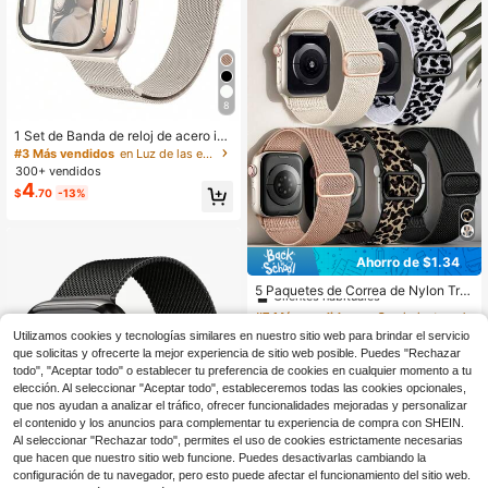
m. Cómodo de usar, excelente tact
o. Adecuado para hombres y mujere
s.
8
1 Set de Banda de reloj de acero ino
xidable milanesa magnética de 3 en
#3 Más vendidos
en Luz de las estrellas Correas de reloj
1 a la moda y carcasa con película
300+ vendidos
compatible con de 38 mm, 40 mm,
4
$
.70
-13%
41 mm, 45 mm, 44 mm, 42 mm, 46
mm, 49 mm, Series Ultra 9 8 7 6 5 4
3 2 1 SE para mujeres y hombres co
n cómoda correa transpirable y resi
stente a los arañazos, resistente al
Ahorro de $1.34
#7 Más vendidos
en Crecimiento más rápido Correas de reloj
agua y a los golpes
Clientes habituales
5 Paquetes de Correa de Nylon Tre
nzado Elástico Solo Loop para Appl
¡Casi agotado!
#7 Más vendidos
#7 Más vendidos
en Crecimiento más rápido Correas de reloj
en Crecimiento más rápido Correas de reloj
e Watch 38mm 40mm 41mm 42mm
300+ vendidos
Clientes habituales
Clientes habituales
44mm 45mm 46mm 49mm Mujeres
Utilizamos cookies y tecnologías similares en nuestro sitio web para brindar el servicio
5
¡Casi agotado!
¡Casi agotado!
#7 Más vendidos
en Crecimiento más rápido Correas de reloj
$
.36
-20%
Hombres, Correa de Reloj Boho Co
que solicitas y ofrecerte la mejor experiencia de sitio web posible. Puedes "Rechazar
Clientes habituales
mpatible con IWatch 11 10 9 8 7 6 S
todo", "Aceptar todo" o establecer tu preferencia de cookies en cualquier momento a tu
E 5 4 3 2 1 Ultra
¡Casi agotado!
elección. Al seleccionar "Aceptar todo", estableceremos todas las cookies opcionales,
que nos ayudan a analizar el tráfico, ofrecer funcionalidades mejoradas y personalizar
el contenido y los anuncios para complementar tu experiencia de compra con SHEIN.
Al seleccionar "Rechazar todo", permites el uso de cookies estrictamente necesarias
que hacen que nuestro sitio web funcione. Puedes desactivarlas cambiando la
configuración de tu navegador, pero esto puede afectar el funcionamiento del sitio web.