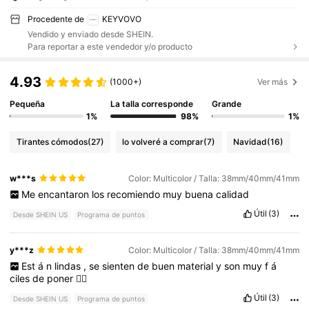
Procedente de
KEYVOVO
Vendido y enviado desde SHEIN.
Para reportar a este vendedor y/o producto
4.93
(1000+)
Ver más
Pequeña
La talla corresponde
Grande
1%
98%
1%
Tirantes cómodos
(27)
lo volveré a comprar
(7)
Navidad
(16)
w***s
Color: Multicolor / Talla: 38mm/40mm/41mm
Me
encantaron
los
recomiendo
muy
buena
calidad
Útil
(3)
Desde SHEIN US
Programa de puntos
y***z
Color: Multicolor / Talla: 38mm/40mm/41mm
Est
á
n
lindas
,
se
sienten
de
buen
material
y
son
muy
f
á
ciles
de
poner
👍🏼
Útil
(3)
Desde SHEIN US
Programa de puntos