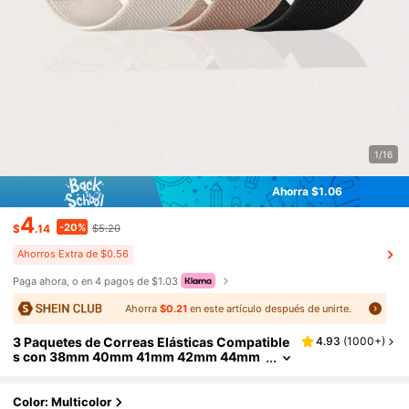
1/16
Ahorra $1.06
4
-20%
$
.14
$5.20
Ahorros Extra de $0.56
Paga ahora, o en 4 pagos de $1.03
Ahorra
$0.21
en este artículo después de unirte.
3 Paquetes de Correas Elásticas Compatible
4.93
(
1000+
)
s con 38mm 40mm 41mm 42mm 44mm
45mm 46mm 49mm para Mujeres y Hom
bres, Correa de Nylon Tejido Elástico Transp
irable Ajustable Adecuada para Series Ultra/
Color: Multicolor