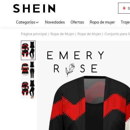
S
Use up 
Categorías
Novedades
Ofertas
Ropa de mujer
Traje
Página principal
Ropa de Mujer
Ropa de Mujer
Conjunto para 
/
/
/