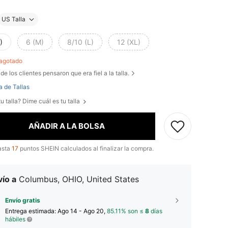
US Talla
)
6 (M)
8/10 (L)
12 (XL)
 agotado
de los clientes pensaron que era fiel a la talla.
a de Tallas
u talla? Dime cuál es tu talla
AÑADIR A LA BOLSA
asta
17
puntos SHEIN calculados al finalizar la compra.
ío a
Columbus, OHIO, United States
Envío gratis
Entrega estimada:
Ago 14 - Ago 20,
85.11% son ≤
8
días
hábiles