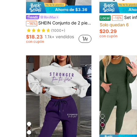
Ahorro de $3.36
Aho
Set informal de 3 pieza
RiviMae
Local
-16%
SHEIN Conjunto de 2 piezas vestido sexy para mujer, azul, otoño/invierno
-16%
Solo quedan 6
(1000+)
$20.29
$18.23
con cupón
1.1k+ vendidos
con cupón
8
12