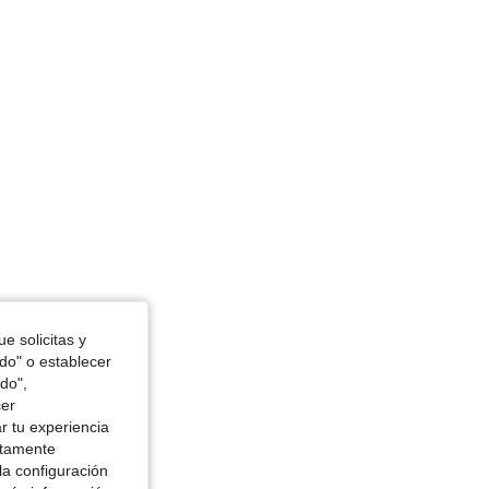
e solicitas y
odo" o establecer
do",
cer
r tu experiencia
ctamente
la configuración