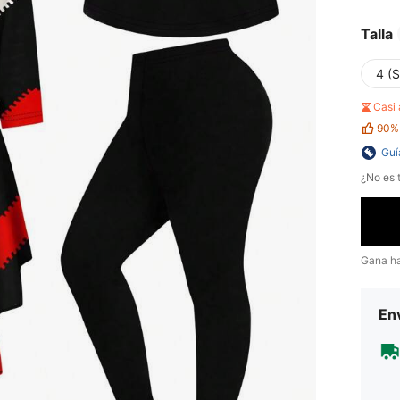
Talla
4 (S
Casi
90%
Guí
¿No es t
Gana h
Env