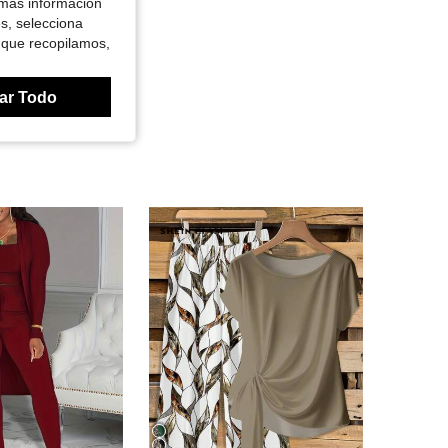
 más información
es, selecciona
 que recopilamos,
ar Todo