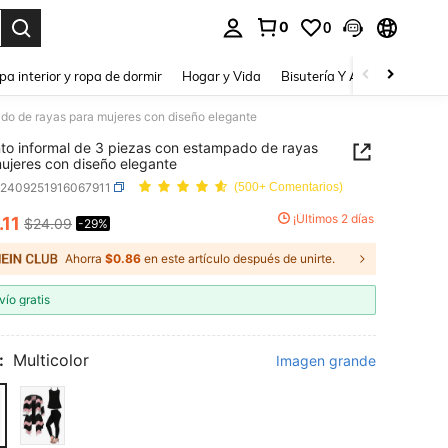
0
0
a. Press Enter to select.
pa interior y ropa de dormir
Hogar y Vida
Bisutería Y Accesorios
Be
do de rayas para mujeres con diseño elegante
to informal de 3 piezas con estampado de rayas
ujeres con diseño elegante
z2409251916067911
(500+ Comentarios)
¡Últimos 2 días
.11
$24.09
-29%
ICE AND AVAILABILITY
Ahorra
$0.86
en este artículo después de unirte.
vío gratis
:
Multicolor
Imagen grande