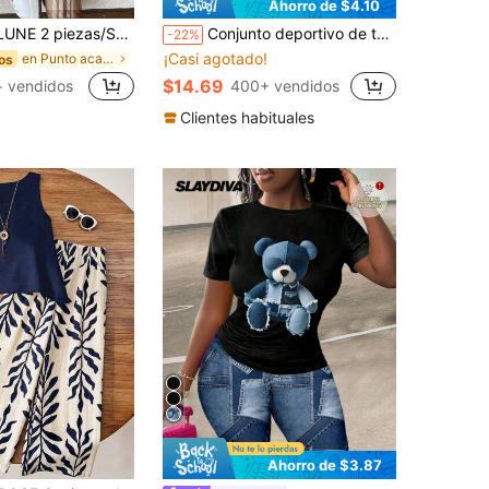
Ahorro de $4.10
r, ropa de estar en casa casual de otoño en color beige, conjuntos cómodos de 2 piezas, atuendos para trabajar desde casa y desayunos para mujeres
Conjunto deportivo de top de manga corta y leggings con estampado de bloques de color, elegante para el verano
-22%
¡Casi agotado!
en Punto acanalado Coords de mujer
os
$14.69
+ vendidos
400+ vendidos
Clientes habituales
Ahorro de $3.87