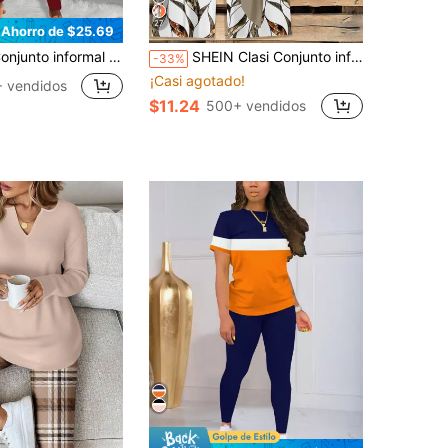
27
Ahorro de $25.69
informal de 3 piezas acanalado, top corto + pantalón de cintura alta con cordón + cárdigan largo, ropa de mujer
SHEIN Clasi Conjunto informal de 2 piezas de camisa con corbata de moño en caqui y pantalones rectos sueltos con estampado geométrico, adecuado para principios de otoño, primavera y verano
-33%
¡Casi agotado!
 vendidos
$11.24
500+ vendidos