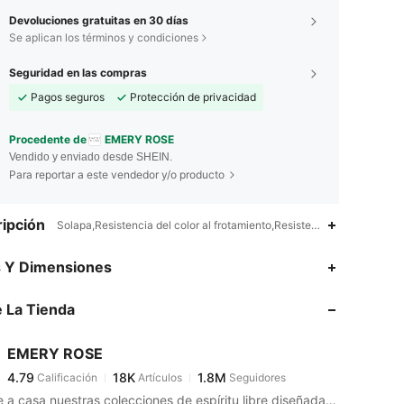
Devoluciones gratuitas en 30 días
Se aplican los términos y condiciones
Seguridad en las compras
Pagos seguros
Protección de privacidad
Procedente de
EMERY ROSE
Vendido y enviado desde SHEIN.
Para reportar a este vendedor y/o producto
ipción
Solapa,Resistencia del color al frotamiento,Resistencia del color al 
4.79
18K
1.8M
s Y Dimensiones
 La Tienda
4.79
18K
1.8M
EMERY ROSE
4.79
18K
1.8M
Calificación
Artículos
Seguidores
a***8
pagó
Hace 1 día
Llévate a casa nuestras colecciones de espíritu libre diseñadas para una vida sin complicaciones.