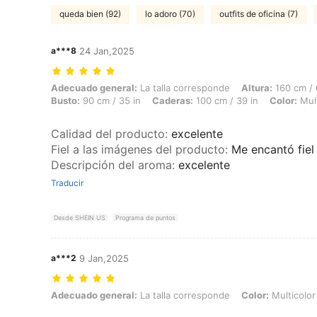
queda bien (92)
lo adoro (70)
outfits de oficina (7)
a***8
24 Jan,2025
Adecuado general: La talla corresponde, Altura: 160 cm / 63 in, Peso: 
Adecuado general:
La talla corresponde
Altura:
160 cm / 
Busto:
90 cm / 35 in
Caderas:
100 cm / 39 in
Color:
Mult
Calidad del producto
:
excelente
Fiel a las imágenes del producto
:
Me encantó fiel
Descripción del aroma
:
excelente
Traducir
Desde SHEIN US
Programa de puntos
a***2
9 Jan,2025
Adecuado general: La talla corresponde, Color: Multicolor, Talla: M
Adecuado general:
La talla corresponde
Color:
Multicolor