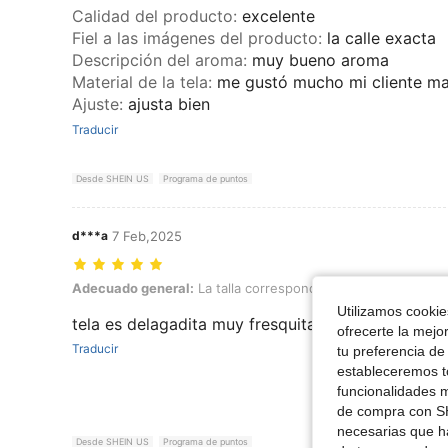
Calidad del producto
:
excelente
Fiel a las imágenes del producto
:
la calle exacta
Descripción del aroma
:
muy bueno aroma
Material de la tela
:
me gustó mucho mi cliente mat
Ajuste
:
ajusta bien
Traducir
Desde SHEIN US
Programa de puntos
d***a
7 Feb,2025
Adecuado general: La talla corresponde, Color: Multicolor, Talla: M
Adecuado general:
La talla corresponde
Color:
Multicolor
Utilizamos cookies
tela es delagadita muy fresquita la figura está m
ofrecerte la mejo
Traducir
tu preferencia de
estableceremos to
funcionalidades m
de compra con SH
necesarias que h
Desde SHEIN US
Programa de puntos