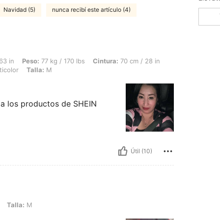
Navidad (5)
nunca recibí este artículo (4)
77 kg / 170 lbs, Cintura: 70 cm / 28 in, Busto: 90 cm / 35 in, Caderas: 100 cm / 39
63 in
Peso:
77 kg / 170 lbs
Cintura:
70 cm / 28 in
icolor
Talla:
M
 a los productos de SHEIN
Útil (10)
Talla:
M