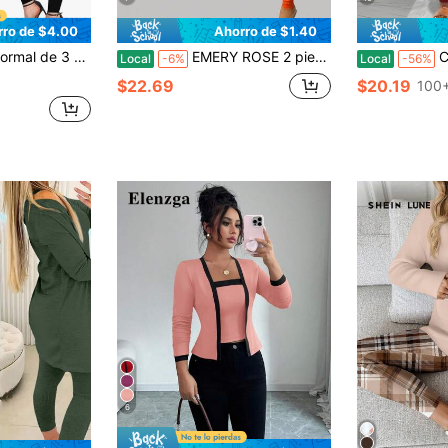
rro de $4.00
Ahorro de $1.40
s con estampado floral vintage para mujer
EMERY ROSE 2 piezas Conjunto de Top holgada tipo línea A de felpa y mallas para mujeres, estampado aleatorio, otoño/invierno
Conjunto 
Local
-6%
Local
-56%
$22.69
$20.19
100+
6