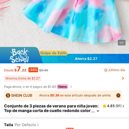
1/7
Ahorra $2.27
7
-24%
¡Último día
$
.22
$9.49
Desde
Ahorros Extra de $1.27
Paga ahora, o en 4 pagos de $1.80
Ahorra
$0.36
en este artículo después de unirte.
Conjunto de 3 piezas de verano para niña joven:
4.85
(
91
)
Top de manga corta de cuello redondo color
ido + Tirantes con estampado de corazón +
Falda de cintura elástica, Conjunto casual de ver
ano transpirable y de secado rápido, y versátil p
Talla
Por Defecto
ara el uso diario de estudiantes de escuela prima