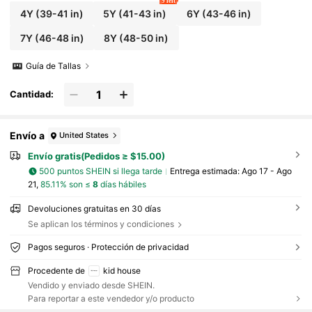
9 left
ria
4Y
(39-41 in)
5Y
(41-43 in)
6Y
(43-46 in)
7Y
(46-48 in)
8Y
(48-50 in)
Guía de Tallas
Cantidad:
Envío a
United States
Envío gratis(Pedidos ≥ $15.00)
500 puntos SHEIN si llega tarde
Entrega estimada:
Ago 17 - Ago
21,
85.11% son ≤
8
días hábiles
Devoluciones gratuitas en 30 días
Se aplican los términos y condiciones
Pagos seguros · Protección de privacidad
Procedente de
kid house
Vendido y enviado desde SHEIN.
Para reportar a este vendedor y/o producto