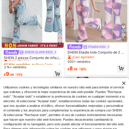
35
4
Elladie kids
SHEIN Elladie kids Conjunto de 2 pi
SHEIN SLAYR KIDS
#3 Más vendidos
en Rosa Conjuntos para chicas jóvenes
ezas de camiseta con estampado d
¡Casi agotado!
¡Casi agotado!
SHEIN 2 piezas Conjunto de niña jo
e corazón rosa vintage & pantalone
ven de camiseta de cuello redondo
500+ vendidos
#3 Más vendidos
#3 Más vendidos
en Rosa Conjuntos para chicas jóvenes
en Rosa Conjuntos para chicas jóvenes
s acampanados, lindo atuendo de v
de unicolor tejida y pantalones cas
2.1k+ vendidos
8
¡Casi agotado!
¡Casi agotado!
erano para volver a la escuela para
$
.59
-10%
uales ajustados
niñas, estilo campus Y2K, nueva ca
#3 Más vendidos
en Rosa Conjuntos para chicas jóvenes
9
$
.49
-11%
miseta de cuello redondo de manga
¡Casi agotado!
corta con pantalones largos acamp
4-7 Years
anados de cintura elástica, conjunt
4-7 Years
Utilizamos cookies y tecnologías similares en nuestro sitio web para brindar el servicio
o de moda versátil y sencillo para ir
que solicitas y ofrecerte la mejor experiencia de sitio web posible. Puedes "Rechazar
y venir
todo", "Aceptar todo" o establecer tu preferencia de cookies en cualquier momento a tu
elección. Al seleccionar "Aceptar todo", estableceremos todas las cookies opcionales,
que nos ayudan a analizar el tráfico, ofrecer funcionalidades mejoradas y personalizar
el contenido y los anuncios para complementar tu experiencia de compra con SHEIN.
Al seleccionar "Rechazar todo", permites el uso de cookies estrictamente necesarias
que hacen que nuestro sitio web funcione. Puedes desactivarlas cambiando la
configuración de tu navegador, pero esto puede afectar el funcionamiento del sitio web.
Para obtener más información sobre las cookies que utilizamos y para ajustar tus