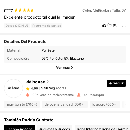
j***7
Color: Multicolor / Talla: 6Y
Excelente
producto
tal
cual
la
imagen
Útil
(0)
Desde SHEIN US
Programa de puntos
Detalles Del Producto
Material:
Poliéster
5.9K Seguidores
4.90
Composición:
95% Poliéster,5% Elastano
Ver más
5.9K Seguidores
4.90
kid house
Seguir
5.9K Seguidores
4.90
b***5
pagó
Hace 6 horas
120K Vendido recientemente
14K Recompra
5.9K Seguidores
muy bonito (700+)
de buena calidad (600+)
lo adoro (600+)
qu
4.90
También Podría Gustarte
5.9K Seguidores
4.90
Recomendados
Juguetes y Juegos
Ropa Interior y Ropa de Dormir