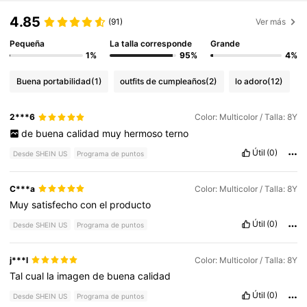
4.85
(91)
Ver más
Pequeña
La talla corresponde
Grande
1%
95%
4%
Buena portabilidad
(1)
outfits de cumpleaños
(2)
lo adoro
(12)
2***6
Color: Multicolor / Talla: 8Y
de
buena
calidad
muy
hermoso
terno
Útil
(0)
Desde SHEIN US
Programa de puntos
C***a
Color: Multicolor / Talla: 8Y
Muy
satisfecho
con
el
producto
Útil
(0)
Desde SHEIN US
Programa de puntos
j***l
Color: Multicolor / Talla: 8Y
Tal
cual
la
imagen
de
buena
calidad
Útil
(0)
Desde SHEIN US
Programa de puntos