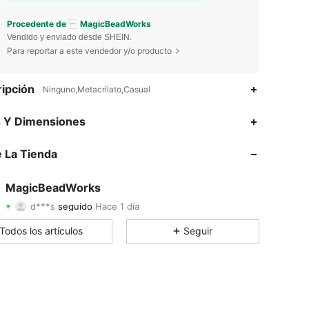
Procedente de
MagicBeadWorks
Vendido y enviado desde SHEIN.
Para reportar a este vendedor y/o producto
ipción
Ninguno,Metacrilato,Casual
4.88
2
21
s Y Dimensiones
4.88
2
21
 La Tienda
4.88
2
21
MagicBeadWorks
d***s
seguido
Hace 1 día
4.88
2
21
Calificación
Artículos
Seguidores
Todos los artículos
Seguir
4.88
2
21
4.88
2
21
4.88
2
21