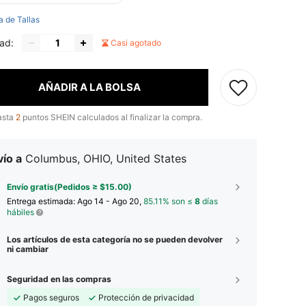
a de Tallas
ad:
Casi agotado
AÑADIR A LA BOLSA
asta
2
puntos SHEIN calculados al finalizar la compra.
ío a
Columbus, OHIO, United States
Envío gratis(Pedidos ≥ $15.00)
Entrega estimada:
Ago 14 - Ago 20,
85.11% son ≤
8
días
hábiles
Los artículos de esta categoría no se pueden devolver
ni cambiar
Seguridad en las compras
Pagos seguros
Protección de privacidad