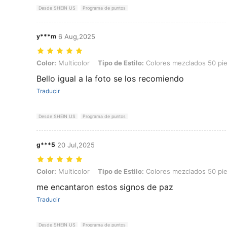
Desde SHEIN US
Programa de puntos
y***m
6 Aug,2025
Color: Multicolor, Tipo de Estilo: Colores mezclados 50 piezas
Color:
Multicolor
Tipo de Estilo:
Colores mezclados 50 pi
Bello igual a la foto se los recomiendo
Traducir
Desde SHEIN US
Programa de puntos
g***5
20 Jul,2025
Color: Multicolor, Tipo de Estilo: Colores mezclados 50 piezas
Color:
Multicolor
Tipo de Estilo:
Colores mezclados 50 pi
me encantaron estos signos de paz
Traducir
Desde SHEIN US
Programa de puntos