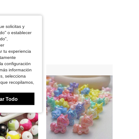
e solicitas y
odo" o establecer
do",
cer
r tu experiencia
ctamente
la configuración
 más información
es, selecciona
 que recopilamos,
ar Todo