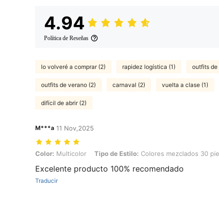
4.94
Política de Reseñas
lo volveré a comprar (2)
rapidez logística (1)
outfits de
outfits de verano (2)
carnaval (2)
vuelta a clase (1)
difícil de abrir (2)
M***a
11 Nov,2025
Color: Multicolor, Tipo de Estilo: Colores mezclados 30 piezas
Color:
Multicolor
Tipo de Estilo:
Colores mezclados 30 pi
Excelente producto 100% recomendado
Traducir