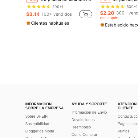
(500+)
#4 Más vendidos
#4 Más vendidos
(100+)
(500+)
(500+)
$2.20
300+ vend
$3.14
100+ vendidos
#4 Más vendidos
con cupón
(500+)
Clientes habituales
Establecido hac
INFORMACIÓN
AYUDA Y SOPORTE
ATENCIÓN
SOBRE LA EMPRESA
CLIENTE
Información de Envío
Sobre SHEIN
Contacta co
Devoluciones
Sostenibilidad
Pago e imp
Reembolso
Blogger de Moda
Puntos
Cómo Comprar