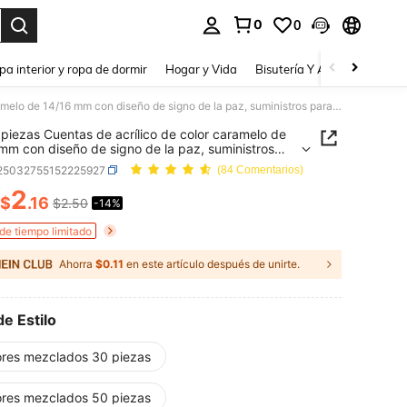
0
0
a. Press Enter to select.
pa interior y ropa de dormir
Hogar y Vida
Bisutería Y Accesorios
Be
30/50 piezas Cuentas de acrílico de color caramelo de 14/16 mm con diseño de signo de la paz, suministros para hacer joyas DIY para pulseras y collares
piezas Cuentas de acrílico de color caramelo de
mm con diseño de signo de la paz, suministros
acer joyas DIY para pulseras y collares
j25032755152225927
(84 Comentarios)
2
$
.16
$2.50
-14%
ICE AND AVAILABILITY
 de tiempo limitado
Ahorra
$0.11
en este artículo después de unirte.
de Estilo
ores mezclados 30 piezas
ores mezclados 50 piezas