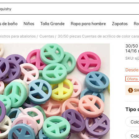
quishy
and down arrow keys to navigate search Búsqueda reciente and Busca y Encuentr
s de baño
Niños
Talla Grande
Ropa para hombre
Zapatos
Ro
istros para abalorios
Cuentas
/
/
30/50 
14/16 
para h
SKU: s
Desde
PR
Oferta
Tipo 
Col
Col