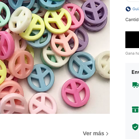
Guí
Cantid
Gana h
Env
Ver más