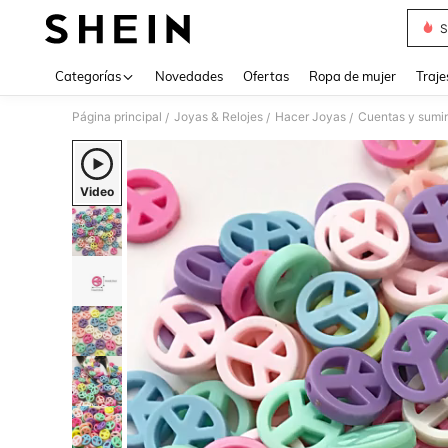
S
Use up 
Categorías
Novedades
Ofertas
Ropa de mujer
Traje
Página principal
Joyas & Relojes
Hacer Joyas
Cuentas y sumin
/
/
/
Video