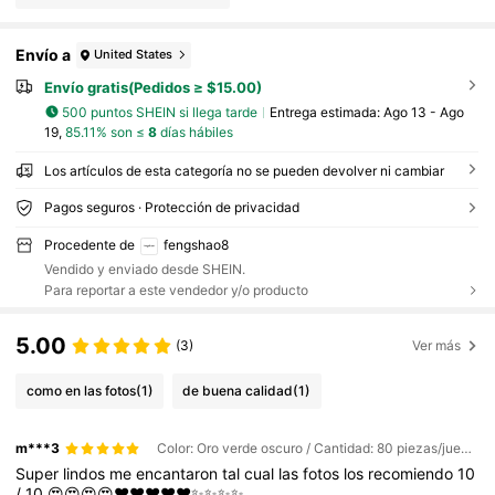
Envío a
United States
Envío gratis(Pedidos ≥ $15.00)
500 puntos SHEIN si llega tarde
Entrega estimada:
Ago 13 - Ago
19,
85.11% son ≤
8
días hábiles
Los artículos de esta categoría no se pueden devolver ni cambiar
Pagos seguros · Protección de privacidad
Procedente de
fengshao8
Vendido y enviado desde SHEIN.
Para reportar a este vendedor y/o producto
5.00
(3)
Ver más
como en las fotos
(1)
de buena calidad
(1)
m***3
Color: Oro verde oscuro / Cantidad: 80 piezas/juego / Talla: 10 pulgadas
Super
lindos
me
encantaron
tal
cual
las
fotos
los
recomiendo
10
/
10
😍😍😍😍❤️❤️❤️❤️❤️✨✨✨✨