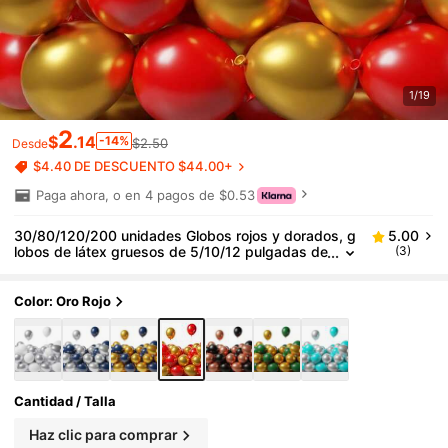
1/19
2
$
.14
-14%
$2.50
Desde
$4.40 DE DESCUENTO $44.00+
Paga ahora, o en 4 pagos de $0.53
30/80/120/200 unidades Globos rojos y dorados, g
5.00
lobos de látex gruesos de 5/10/12 pulgadas de
(3)
color rojo y dorado metálico cromado para deco
ración de cumpleaños, boda, aniversario, invierno,
Año Nuevo, graduación, Día de la Madre, baile de g
Color: Oro Rojo
raduación, casino, fiesta de póker y cartas
Cantidad / Talla
Haz clic para comprar