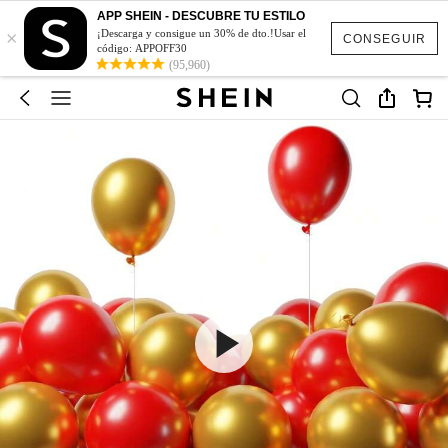
APP SHEIN - DESCUBRE TU ESTILO
×
¡Descarga y consigue un 30% de dto.!Usar el
CONSEGUIR
código: APPOFF30
(95,960)