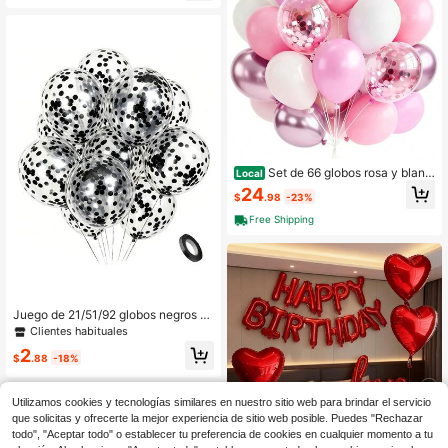
Set de 66 globos rosa y blanc
Local
o, globos de 12 pulgadas en tonos p
24
$
.98
-23%
astel metálicos perla rosa y blanco
mate con confeti para revelación d
Free Shipping
e género, boda, baby shower y dec
oraciones de cumpleaños - , talla gr
ande vendido, nuevo lanzamiento,
suministros para fiestas, decoración
elegante, decoración de fiestas
Juego de 21/51/92 globos negros c
on purpurina, globos de confeti de a
Clientes habituales
luminio negro de 12 pulgadas/30.48
2
cm con cintas, adecuados para cu
$
.88
-18%
mpleaños, bodas, Día de San Valent
ín, aniversarios, solteros, ceremonia
s de graduación, decoraciones de fi
Utilizamos cookies y tecnologías similares en nuestro sitio web para brindar el servicio
estas con temática nupcial
que solicitas y ofrecerte la mejor experiencia de sitio web posible. Puedes "Rechazar
todo", "Aceptar todo" o establecer tu preferencia de cookies en cualquier momento a tu
Ahorro de $0.52