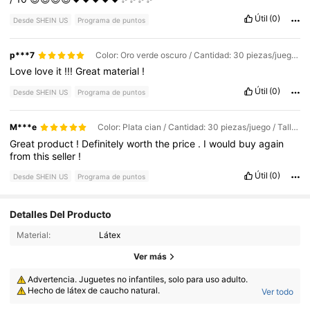
Útil
(0)
Desde SHEIN US
Programa de puntos
p***7
Color: Oro verde oscuro / Cantidad: 30 piezas/juego / Talla: 10 pulgadas
Love
love
it
!!!
Great
material
!
Útil
(0)
Desde SHEIN US
Programa de puntos
M***e
Color: Plata cian / Cantidad: 30 piezas/juego / Talla: 12 pulgadas
Great
product
!
Definitely
worth
the
price
.
I
would
buy
again
from
this
seller
!
Útil
(0)
Desde SHEIN US
Programa de puntos
Detalles Del Producto
Material:
Látex
Ver más
860 Seguidores
4.90
Advertencia. Juguetes no infantiles, solo para uso adulto.
Hecho de látex de caucho natural.
Ver todo
ADVERTENCIA: PELIGRO DE ASFIXIA. Los niños menores de 8 años
860 Seguidores
4.90