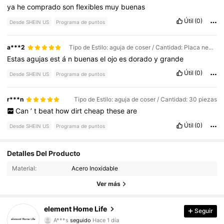
ya
he
comprado
son
flexibles
muy
buenas
Útil
(0)
Desde SHEIN US
Programa de puntos
a***2
Tipo de Estilo: aguja de coser / Cantidad: Placa negra con aguja dorada mejorada (30 unidades)
Estas
agujas
est
á
n
buenas
el
ojo
es
dorado
y
grande
Útil
(0)
Desde SHEIN US
Programa de puntos
r***n
Tipo de Estilo: aguja de coser / Cantidad: 30 piezas
Can
’
t
beat
how
dirt
cheap
these
are
Útil
(0)
Desde SHEIN US
Programa de puntos
605 Seguidores
4.80
Detalles Del Producto
Material:
Acero Inoxidable
605 Seguidores
4.80
Ver más
605 Seguidores
4.80
element Home Life
Seguir
A***s
seguido
Hace 1 día
605 Seguidores
4.80