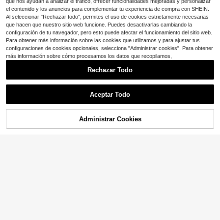
que nos ayudan a analizar el tráfico, ofrecer funcionalidades mejoradas y personalizar
el contenido y los anuncios para complementar tu experiencia de compra con SHEIN.
Al seleccionar "Rechazar todo", permites el uso de cookies estrictamente necesarias
que hacen que nuestro sitio web funcione. Puedes desactivarlas cambiando la
configuración de tu navegador, pero esto puede afectar el funcionamiento del sitio web.
Para obtener más información sobre las cookies que utilizamos y para ajustar tus
configuraciones de cookies opcionales, selecciona "Administrar cookies". Para obtener
más información sobre cómo procesamos los datos que recopilamos,
Rechazar Todo
Aceptar Todo
Broche de imperdible de acero inoxi
Ahorro de $0.40
dable DIY, alfiler para joyería, adec
¡Casi agotado!
uado como accesorio y suministro p
Administrar Cookies
80+ vendidos
EDCUEBE7 1/2/3/4 piezas de cinta
¡30% DE DESCUENTO!
AÑADIR A LA BOLSA
ara la fabricación de joyas
0
métrica suave, cinta métrica de tela
500+ vendidos
$
.90
-36%
pequeña color rosa para medición c
0
$
.90
-31%
orporal, pérdida de peso, 150 cm/60
pulgadas (color aleatorio)