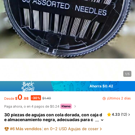
1/5
Ahorra $0.42
0
-30%
¡Últimos 2 días
$
.98
$1.40
Desde
Paga ahora, o en 4 pagos de $0.24
30 piezas de agujas con cola dorada, con caja d
4.33
(
12
)
e almacenamiento negra, adecuadas para c
ostura de ropa y hogar, entrega de estilo ale
#
6
Más vendidos
en 0~2 USD Agujas de coser
atorio