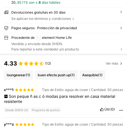
20,
85.11% son ≤
8
días hábiles
Devoluciones gratuitas en 30 días
Se aplican los términos y condiciones
Pagos seguros · Protección de privacidad
Procedente de
element Home Life
Vendido y enviado desde SHEIN.
Para reportar a este vendedor y/o producto
4.33
(12)
Ver más
loungewear
(1)
buen efecto push up
(1)
Asequible
(1)
c***1
Tipo de Estilo: aguja de coser / Cantidad: 30 piezas
Son
peque
ñ
as
c
ó
modas
para
resolver
en
casa
material
resistente
Útil
(0)
Desde SHEIN US
Programa de puntos
y***z
Tipo de Estilo: aguja de coser / Cantidad: 30 piezas