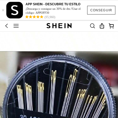
APP SHEIN - DESCUBRE TU ESTILO
×
¡Descarga y consigue un 30% de dto.!Usar el
CONSEGUIR
código: APPOFF30
(95,960)