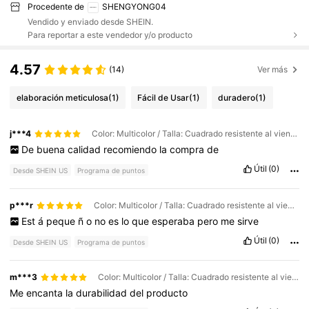
Procedente de
SHENGYONG04
Vendido y enviado desde SHEIN.
Para reportar a este vendedor y/o producto
4.57
(14)
Ver más
elaboración meticulosa
(1)
Fácil de Usar
(1)
duradero
(1)
j***4
Color: Multicolor / Talla: Cuadrado resistente al viento mejorado [40 clips]
De
buena
calidad
recomiendo
la
compra
de
Útil
(0)
Desde SHEIN US
Programa de puntos
p***r
Color: Multicolor / Talla: Cuadrado resistente al viento mejorado [40 clips]
Est
á
peque
ñ
o
no
es
lo
que
esperaba
pero
me
sirve
Útil
(0)
Desde SHEIN US
Programa de puntos
m***3
Color: Multicolor / Talla: Cuadrado resistente al viento mejorado [40 clips]
Me
encanta
la
durabilidad
del
producto