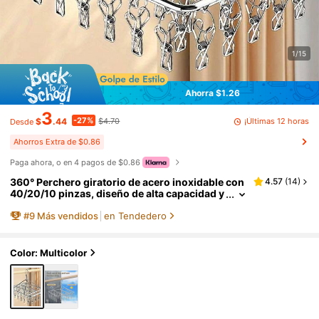
1/15
Ahorra $1.26
3
-27%
¡Últimas 12 horas
$
.44
$4.70
Desde
Ahorros Extra de $0.86
Paga ahora, o en 4 pagos de $0.86
360° Perchero giratorio de acero inoxidable con
4.57
(
14
)
40/20/10 pinzas, diseño de alta capacidad y
ahorro de espacio, secado rápido para calce
#
9
Más vendidos
en Tendedero
tines, ropa interior, toallas, adecuado para balcó
n, ventana, dormitorio, lavandería, regalo perfec
to para el Día de la Madre, Pascua, artículo esenc
ial para vacaciones
Color: Multicolor