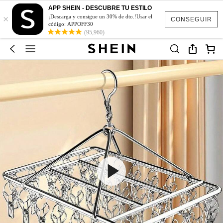
APP SHEIN - DESCUBRE TU ESTILO
×
¡Descarga y consigue un 30% de dto.!Usar el
CONSEGUIR
código: APPOFF30
(95,960)