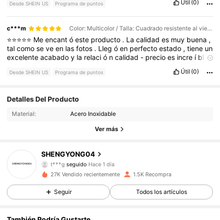
Útil
(0)
Desde SHEIN US
Programa de puntos
c***m
Color: Multicolor / Talla: Cuadrado resistente al viento mejorado [40 clips]
⭐⭐⭐⭐⭐
Me
encant
ó
este
producto
.
La
calidad
es
muy
buena
,
tal
como
se
ve
en
las
fotos
.
Lleg
ó
en
perfecto
estado
,
tiene
un
excelente
acabado
y
la
relaci
ó
n
calidad
-
precio
es
incre
í
ble
.
Sin
duda
volver
í
a
a
comprarlo
y
lo
recomiendo
al
100
%.
💕✨
Útil
(0)
Desde SHEIN US
Programa de puntos
529 Seguidores
4.63
Detalles Del Producto
Material:
Acero Inoxidable
529 Seguidores
4.63
Ver más
529 Seguidores
4.63
SHENGYONG04
t***g
seguido
Hace 1 día
529 Seguidores
4.63
27K Vendido recientemente
1.5K Recompra
Seguir
Todos los artículos
529 Seguidores
4.63
529 Seguidores
4.63
También Podría Gustarte