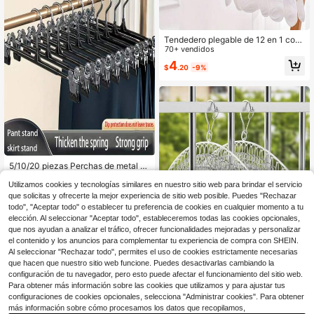
Tendedero plegable de 12 en 1 con
12 pinzas, percha de ropa de viaje g
70+ vendidos
iratoria, tendedero de lavandería de
4
$
.20
-9%
plástico a prueba de viento para cal
cetines, ropa interior, sostenes, perc
has y tendederos, ideal para dormit
orio/balcón, primavera, minimalista,
blusas de verano
5/10/20 piezas Perchas de metal pr
emium para pantalones con 2 pinza
Solo quedan 10
s desmontables, perchas a prueba d
Utilizamos cookies y tecnologías similares en nuestro sitio web para brindar el servicio
9
e viento que ahorran espacio
$
.90
-10%
que solicitas y ofrecerte la mejor experiencia de sitio web posible. Puedes "Rechazar
todo", "Aceptar todo" o establecer tu preferencia de cookies en cualquier momento a tu
elección. Al seleccionar "Aceptar todo", estableceremos todas las cookies opcionales,
que nos ayudan a analizar el tráfico, ofrecer funcionalidades mejoradas y personalizar
el contenido y los anuncios para complementar tu experiencia de compra con SHEIN.
Al seleccionar "Rechazar todo", permites el uso de cookies estrictamente necesarias
que hacen que nuestro sitio web funcione. Puedes desactivarlas cambiando la
configuración de tu navegador, pero esto puede afectar el funcionamiento del sitio web.
Para obtener más información sobre las cookies que utilizamos y para ajustar tus
Tendedero de ropa resistente al vie
configuraciones de cookies opcionales, selecciona "Administrar cookies". Para obtener
nto, perchero de lavandería de acer
Solo quedan 10
más información sobre cómo procesamos los datos que recopilamos,