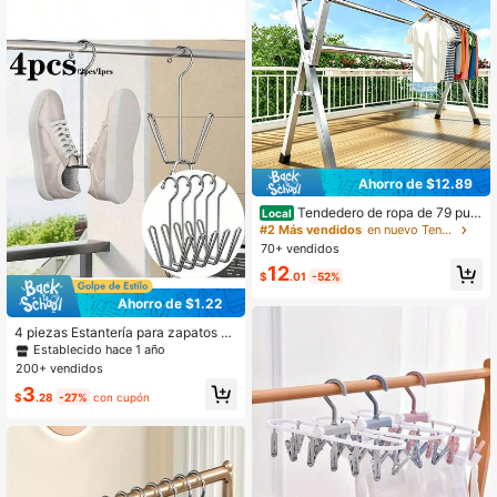
suministro para colgar ropa
Ahorro de $12.89
Tendedero de ropa de 79 pulg
Local
adas, apto para interiores y exterior
#2 Más vendidos
en nuevo Tendedero
es, tendedero plegable de acero ino
70+ vendidos
xidable resistente y duradero, perch
12
ero portátil multifuncional plegable
$
.01
-52%
Ahorro de $1.22
4 piezas Estantería para zapatos de
acero inoxidable, organizador de za
Establecido hace 1 año
patos ahorra espacio con ganchos,
200+ vendidos
adecuado para almacenamiento en
3
armario, estructura de metal sin pint
$
.28
-27%
con cupón
ar duradera, a prueba de agua y óxi
do, fácil de ensamblar, accesorio de
almacenamiento de zapatos multifu
ncional para el hogar y la lavanderí
a