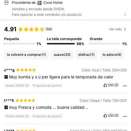
Procedente de
Cove Home
Vendido y enviado desde SHEIN.
Para reportar a este vendedor y/o producto
4.91
(56)
Ver más
Pequeña
La talla corresponde
Grande
1%
98%
1%
lo volveré a comprar
(1)
suave
(25)
disfraz
(1)
lo adoro
(4)
c***g
Color: Azul / Talla: 200*220
Muy
bonita
y
s
ú
per
ligera
para
la
temporada
de
calor
Útil
(2)
Desde SHEIN US
Programa de puntos
t***5
Color: Caqui / Talla: 150*200
muy
Fresca
y
comoda
...
buena
calidad
..
Útil
(2)
Desde SHEIN US
Programa de puntos
L***A
Color: Caqui / Talla: 180cm*220cm