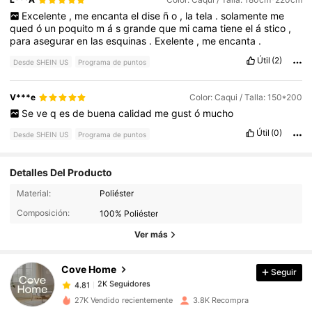
Excelente
,
me
encanta
el
dise
ñ
o
,
la
tela
.
solamente
me
qued
ó
un
poquito
m
á
s
grande
que
mi
cama
tiene
el
á
stico
,
para
asegurar
en
las
esquinas
.
Exelente
,
me
encanta
.
Útil
(2)
Desde SHEIN US
Programa de puntos
V***e
Color: Caqui / Talla: 150*200
Se
ve
q
es
de
buena
calidad
me
gust
ó
mucho
Útil
(0)
Desde SHEIN US
Programa de puntos
Detalles Del Producto
2K Seguidores
4.81
Material:
Poliéster
Composición:
100% Poliéster
Ver más
2K Seguidores
4.81
Cove Home
Seguir
2K Seguidores
4.81
l***e
pagó
Hace 1 día
27K Vendido recientemente
3.8K Recompra