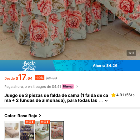
1/11
Ahorra $4.26
17
-19%
$
.64
$21.90
Desde
Paga ahora, o en 4 pagos de $4.41
Juego de 3 piezas de falda de cama (1 falda de ca
4.91
(
56
)
ma + 2 fundas de almohada), para todas las
estaciones, en varios estilos de tamaño, ade
cuado para el juego de ropa de cama del dormito
rio
Color: Rosa Roja