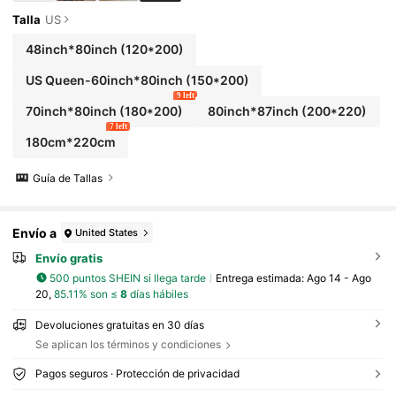
Talla
US
48inch*80inch
(120*200)
US Queen-60inch*80inch
(150*200)
9 left
70inch*80inch
(180*200)
80inch*87inch
(200*220)
7 left
180cm*220cm
Guía de Tallas
Envío a
United States
Envío gratis
500 puntos SHEIN si llega tarde
Entrega estimada:
Ago 14 - Ago
20,
85.11% son ≤
8
días hábiles
Devoluciones gratuitas en 30 días
Se aplican los términos y condiciones
Pagos seguros · Protección de privacidad