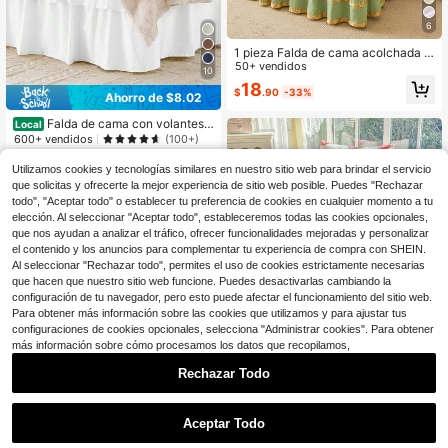
6
1 pieza Falda de cama acolchada c
on diseño de corazón (1 pieza Fald
50+ vendidos
10
a de cama, sin funda de almohada),
18
$
.90
-33%
decorada con encaje de corazón y l
Ahorro de $8.02
azo, elegante y de moda, transpirab
le, resistente a las arrugas, silencios
Falda de cama con volantes
Local
a, funda de colchón extraíble
multicapa, caída de 16 pulgadas, fal
600+ vendidos
(100+)
da de cama elástica envolvente de
8
2 capas para cama individual, dobl
$
.08
-50%
Utilizamos cookies y tecnologías similares en nuestro sitio web para brindar el servicio
e, queen, king y cama CK, fácil de i
que solicitas y ofrecerte la mejor experiencia de sitio web posible. Puedes "Rechazar
Envío Rápido
nstalar, volante de polvo lavable a
todo", "Aceptar todo" o establecer tu preferencia de cookies en cualquier momento a tu
máquina, tela suave de doble capa
elección. Al seleccionar "Aceptar todo", estableceremos todas las cookies opcionales,
que nos ayudan a analizar el tráfico, ofrecer funcionalidades mejoradas y personalizar
el contenido y los anuncios para complementar tu experiencia de compra con SHEIN.
Al seleccionar "Rechazar todo", permites el uso de cookies estrictamente necesarias
que hacen que nuestro sitio web funcione. Puedes desactivarlas cambiando la
configuración de tu navegador, pero esto puede afectar el funcionamiento del sitio web.
Para obtener más información sobre las cookies que utilizamos y para ajustar tus
configuraciones de cookies opcionales, selecciona "Administrar cookies". Para obtener
más información sobre cómo procesamos los datos que recopilamos,
10
Rechazar Todo
Ahorro de $3.52
Juego de 3 piezas (1 pieza de falda
Aceptar Todo
de cama, 2 piezas de funda de almo
Clientes habituales
hada) con estampado de flores gran