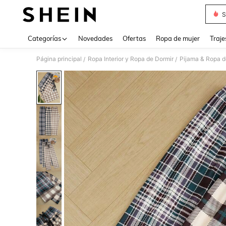
S
Use up 
Categorías
Novedades
Ofertas
Ropa de mujer
Traje
Página principal
Ropa Interior y Ropa de Dormir
Pijama & Ropa 
/
/