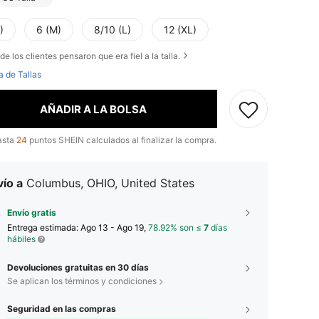
)
6 (M)
8/10 (L)
12 (XL)
de los clientes pensaron que era fiel a la talla.
a de Tallas
AÑADIR A LA BOLSA
asta
24
puntos SHEIN calculados al finalizar la compra.
ío a
Columbus, OHIO, United States
Envío gratis
Entrega estimada:
Ago 13 - Ago 19,
78.92% son ≤
7
días
hábiles
Devoluciones gratuitas en 30 días
Se aplican los términos y condiciones
Seguridad en las compras