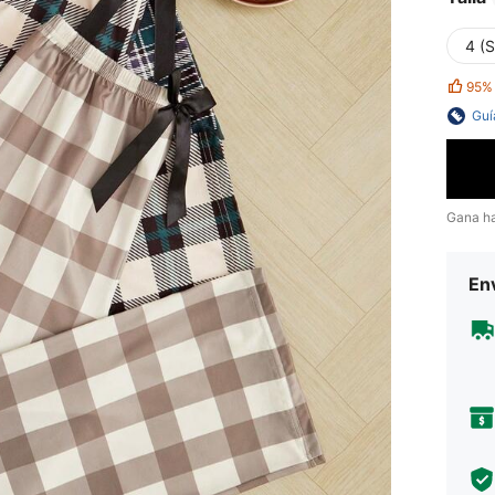
4 (S
95%
Guí
Gana h
Env