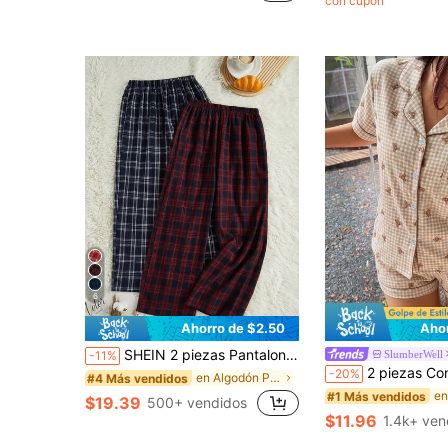
con cupón
¡Casi agotado!
6
Ahorro de $2.50
Aho
SHEIN 2 piezas Pantalones a cuadros de cintura baja cómodos y holgados, pantalones de pijama a cuadros para hombres, ropa de dormir de invierno, pantalones de pijama a juego
SlumberWell
-11%
2 piezas Conjunto de pijama cómodo con estampado de oso de peluche a cuadros, top de manga corta con cuel
-20%
en Algodón Pantalones de dormir para mujer
#4 Más vendidos
#1 Más vendidos
$19.39
500+ vendidos
$11.96
1.4k+ ven