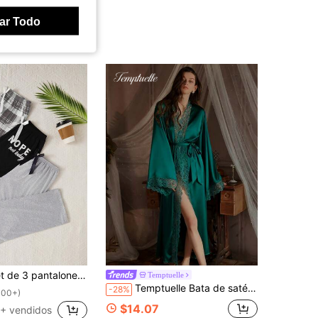
ar Todo
talones de estar por casa con cintura elástica y estampado, ropa de otoño e invierno
Temptuelle
Temptuelle Bata de satén elegante verde pavo real, con adorno de encaje suave, mangas largas acampanadas, sedosa y cómoda, con cinturón, adecuada para uso en el hogar
-28%
100+)
$14.07
+ vendidos