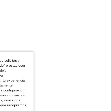
e solicitas y
odo" o establecer
do",
cer
r tu experiencia
ctamente
la configuración
 más información
es, selecciona
 que recopilamos,