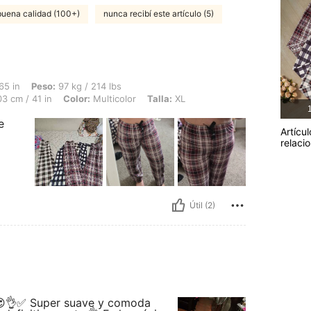
buena calidad (100+)
nunca recibí este artículo (5)
97 kg / 214 lbs, Caderas: 125 cm / 49 in, Cintura: 96 cm / 38 in, Busto: 103 cm / 41
65 in
Peso:
97 kg / 214 lbs
3 cm / 41 in
Color:
Multicolor
Talla:
XL
1
e
Artícul
relaci
Útil (2)
 😍👌✅️ Super suave y comoda