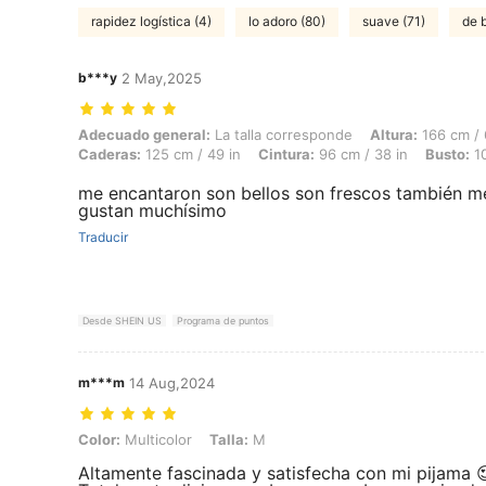
rapidez logística (4)
lo adoro (80)
suave (71)
de 
b***y
2 May,2025
Adecuado general: La talla corresponde, Altura: 166 cm / 65 in, Peso: 
Adecuado general:
La talla corresponde
Altura:
166 cm / 
Caderas:
125 cm / 49 in
Cintura:
96 cm / 38 in
Busto:
10
me encantaron son bellos son frescos también m
gustan muchísimo
Traducir
Desde SHEIN US
Programa de puntos
m***m
14 Aug,2024
Color: Multicolor, Talla: M
Color:
Multicolor
Talla:
M
Altamente fascinada y satisfecha con mi pijama