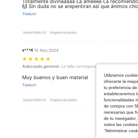
Totalmente divinaaaaa La ameeee La recomiendo 
🙌 Sin duda no se arepentiran así que ánimos chic
Traducir
Desde SHEIN US
Programa de puntos
s***4
15 Nov,2024
Adecuado general: La talla corresponde, Color: Multicolor, Talla: XL
Adecuado general:
La talla corresponde
Color:
Multicolor
Utilizamos cookies
Muy buenos y buen material
ofrecerte la mejo
Traducir
tu preferencia de
estableceremos to
funcionalidades m
Desde SHEIN US
Programa de puntos
de compra con SH
necesarias que h
Ver Más Re
de tu navegador, 
sobre las cookies
"Administrar coo