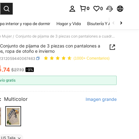
0
0
a. Press Enter to select.
pa interior y ropa de dormir
Hogar y Vida
Bisutería Y Accesorios
Be
e Mujer
Conjunto de pijama de 3 piezas con pantalones a cuadros, ropa de otoño e invierno
/
Conjunto de pijama de 3 piezas con pantalones a
s, ropa de otoño e invierno
i2312059440067463
(1000+ Comentarios)
4
.74
$27.19
-9%
ICE AND AVAILABILITY
vío gratis
:
Multicolor
Imagen grande
US Talla