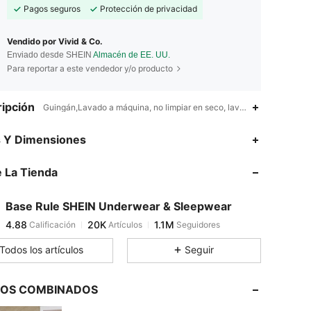
Pagos seguros
Protección de privacidad
Vendido por Vivid & Co.
Enviado desde SHEIN
Almacén de EE. UU.
Para reportar a este vendedor y/o producto
ipción
Guingán,Lavado a máquina, no limpiar en seco, lavar con un deterg
4.88
20K
1.1M
s Y Dimensiones
 La Tienda
4.88
20K
1.1M
Base Rule SHEIN Underwear & Sleepwear
4.88
20K
1.1M
Calificación
Artículos
Seguidores
s***7
pagó
Hace 7 horas
Todos los artículos
Seguir
4.88
20K
1.1M
LOS COMBINADOS
4.88
20K
1.1M