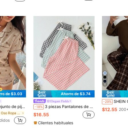
5
rro de $3.03
Ahorro de $3.74
SHEIN Conjunto de pijama casua
Elegant Fields
-29%
lo y bolsillo, shorts con lazo, ropa de dormir y de casa para mujer para todas las estaciones, lindo
3 piezas Pantalones de pijama largos cómodos con lazo a cuadros para mujer, poliéster suave, no transparente
-18%
$12.55
200+
en Oso Ropa de dormir para mujer
$16.55
didos
Clientes habituales