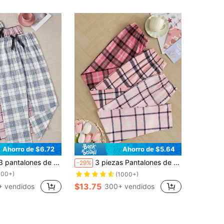
Ahorro de $6.72
Ahorro de $5.64
!
e mujer con estampado a cuadros y aleatorio, ropa de otoño e invierno
3 piezas Pantalones de pijama con estampado de cuadros, ropa de otoño e invierno
-29%
100+)
!
!
(1000+)
100+)
100+)
$13.75
+ vendidos
300+ vendidos
!
100+)