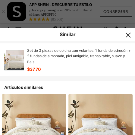
APP SHEIN - DESCUBRE TU ESTILO
×
¡Descarga y consigue un 30% de dto.!Usar el
CONSEGUIR
código: APPOFF30
(95,960)
Similar
Set de 3 piezas de colcha con volantes: 1 funda de edredón +
2 fundas de almohada, piel amigable, transpirable, suave y
acogedor (1 * Funda de edredón + 2 * Fundas de almohada,
Beis
sin edredón y almohadas)
$37.70
Artículos similares