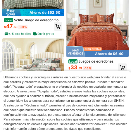
13
Ahorro de $52.50
Vclife Juego de edredón flora
Local
l vintage en cuatro tamaños, juego
47
$
.50
-53%
de cama de muselina de algodón p
10
ara todas las estaciones, juego de
5
4-5 días hábiles
Envío gratis
edredón floral de jacquard estilo sh
Ahorro de $46.01
Juego de edredón con estam
abby chic de granja de 3 piezas, pe
Local
pado de rama floral, edredón/cubre
rfecto para mujeres y hombres
15
DJY Juego de edredón de 3 p
Local
$
.06
-50%
cama ligero de 2/3 piezas para dor
iezas, edredón de tamaño Queen, K
#8 Más vendidos
en 36+ USD Juegos de colchas
mitorio y habitación de invitados
Ahorro de $6.40
ing, California King, juego de ropa d
4-5 días hábiles
28
e cama con diseño floral, suave y li
$
.79
-62%
Juegos de edredones
Local
gero de microfibra, para todas las te
4-5 días hábiles
33
mporadas, 96"X90", 104"X90", 96"X
$
.59
-16%
106"
Free Shipping
Utilizamos cookies y tecnologías similares en nuestro sitio web para brindar el servicio
que solicitas y ofrecerte la mejor experiencia de sitio web posible. Puedes "Rechazar
todo", "Aceptar todo" o establecer tu preferencia de cookies en cualquier momento a tu
6
elección. Al seleccionar "Aceptar todo", estableceremos todas las cookies opcionales,
que nos ayudan a analizar el tráfico, ofrecer funcionalidades mejoradas y personalizar
Ahorro de $31.50
el contenido y los anuncios para complementar tu experiencia de compra con SHEIN.
Juego de ropa de cama acolc
Local
Al seleccionar "Rechazar todo", permites el uso de cookies estrictamente necesarias
hada de 2/3 piezas con estampado
28
que hacen que nuestro sitio web funcione. Puedes desactivarlas cambiando la
$
.50
-53%
floral, edredón, colcha y funda de a
13
configuración de tu navegador, pero esto puede afectar el funcionamiento del sitio web.
lmohada de estilo rústico, ligero y a
Para obtener más información sobre las cookies que utilizamos y para ajustar tus
Ahorro de $52.50
pto para todas las estaciones
configuraciones de cookies opcionales, selecciona "Administrar cookies". Para obtener
Mostrar artículos similares con stock
Ver todo
Vclife Juego de edredón floral
Local
más información sobre cómo procesamos los datos que recopilamos,
8