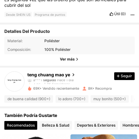
cubrir
del
sol
Útil
(0)
Desde SHEIN US
Programa de puntos
Detalles Del Producto
1.3K Seguidores
4.85
Material:
Poliéster
Composición:
100% Poliéster
1.3K Seguidores
4.85
Ver más
1.3K Seguidores
4.85
teng chuang mao ye
Seguir
a***1
seguido
Hace 1 día
1.3K Seguidores
4.85
69K+ Vendido recientemente
8K+ Recompra
1.3K Seguidores
4.85
de buena calidad (900+)
lo adoro (700+)
muy bonito (500+)
co
1.3K Seguidores
4.85
También Podría Gustarte
1.3K Seguidores
Recomendados
Belleza & Salud
Deportes & Exteriores
Hombres
4.85