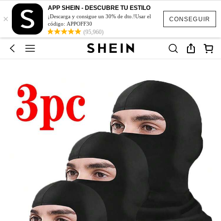
APP SHEIN - DESCUBRE TU ESTILO
×
¡Descarga y consigue un 30% de dto.!Usar el
CONSEGUIR
código: APPOFF30
(95,960)