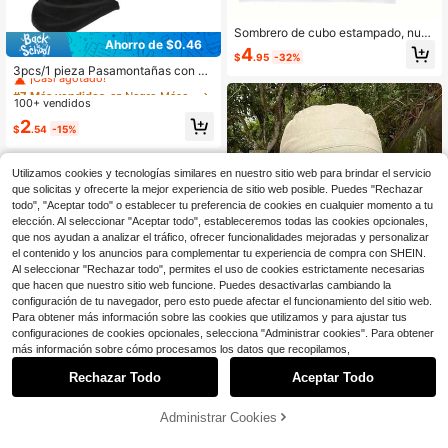
Sombrero de cubo estampado, nue
Ahorro de $0.46
va gorra de punto casual y deportiv
4
#7 Más vendidos
en Negro Máscaras y sombreros con visera para homb
$
.95
-32%
a de moda con diseño de letras y ca
¡Casi agotado!
3pcs/1 pieza Pasamontañas con Es
lavera para actividades al aire libre
tampado Máscara Facial, Unisex –
#7 Más vendidos
#7 Más vendidos
en Negro Máscaras y sombreros con visera para homb
en Negro Máscaras y sombreros con visera para homb
y correr
Esquí, Snowboard, Motociclismo, Pr
100+ vendidos
¡Casi agotado!
¡Casi agotado!
otección Solar, A Prueba de Viento,
#7 Más vendidos
en Negro Máscaras y sombreros con visera para homb
2
Bufanda de Cuello Refrescante de
$
.54
-15%
¡Casi agotado!
Verano, Bufanda Protectora para M
otociclismo y Esquí, Unisex
Utilizamos cookies y tecnologías similares en nuestro sitio web para brindar el servicio
que solicitas y ofrecerte la mejor experiencia de sitio web posible. Puedes "Rechazar
todo", "Aceptar todo" o establecer tu preferencia de cookies en cualquier momento a tu
elección. Al seleccionar "Aceptar todo", estableceremos todas las cookies opcionales,
que nos ayudan a analizar el tráfico, ofrecer funcionalidades mejoradas y personalizar
Mostrar artículos similares con stock
Ver todo
el contenido y los anuncios para complementar tu experiencia de compra con SHEIN.
Al seleccionar "Rechazar todo", permites el uso de cookies estrictamente necesarias
que hacen que nuestro sitio web funcione. Puedes desactivarlas cambiando la
configuración de tu navegador, pero esto puede afectar el funcionamiento del sitio web.
Para obtener más información sobre las cookies que utilizamos y para ajustar tus
configuraciones de cookies opcionales, selecciona "Administrar cookies". Para obtener
más información sobre cómo procesamos los datos que recopilamos,
Ahorro de $2.17
Rechazar Todo
Aceptar Todo
Lo sentimos, este producto está agotado.
1 pieza Sombrero de cubo con cord
ón para hombre, diseño de correa aj
#3 Más vendidos
en Caqui Sombrero de pescador para hombre
ustable para la barbilla, tratamiento
100+ vendidos
Administrar Cookies
AGOTADO
de borde deshilachado y desgastad
Ahorro de $0.40
6
#9 Más vendidos
en Multicolor Máscaras y sombreros con visera para
o, tela suave, protección solar & a p
$
.23
-26%