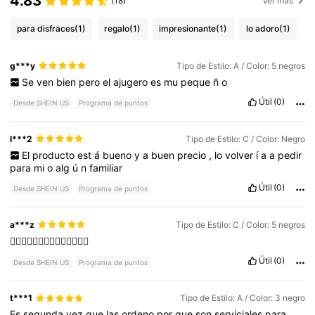
4.83
(18)
Ver más
para disfraces
(1)
regalo
(1)
impresionante
(1)
lo adoro
(1)
g***y
Tipo de Estilo: A / Color: 5 negros
Se
ven
bien
pero
el
ajugero
es
mu
peque
ñ
o
Útil
(0)
Desde SHEIN US
Programa de puntos
l***2
Tipo de Estilo: C / Color: Negro
El
producto
est
á
bueno
y
a
buen
precio
,
lo
volver
í
a
a
pedir
para
mi
o
alg
ú
n
familiar
Útil
(0)
Desde SHEIN US
Programa de puntos
a***z
Tipo de Estilo: C / Color: 5 negros
❤️‍🔥❤️‍🔥❤️‍🔥❤️‍🔥❤️‍🔥❤️‍🔥❤️‍🔥
Útil
(0)
Desde SHEIN US
Programa de puntos
t***1
Tipo de Estilo: A / Color: 3 negro
Es
segunda
vez
que
las
ordeno
por
que
son
serviciales
para