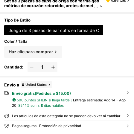
Set de 3 piezas de clips de oreja con forma geo
4.96
(
26
)
métrica de corazón retorcido, aretes de met
al sin perforación para mujeres, aretes de ca
rtílago falso ajustables, joyería de moda para fie
stas
Tipo De Estilo
Juego de 3 piezas de ear cuffs en forma de C
Color / Talla
Haz clic para comprar
Cantidad:
Envío a
United States
Envío gratis(Pedidos ≥ $15.00)
500 puntos SHEIN si llega tarde
Entrega estimada:
Ago 14 - Ago
20,
85.11% son ≤
8
días hábiles
Los artículos de esta categoría no se pueden devolver ni cambiar
Pagos seguros · Protección de privacidad