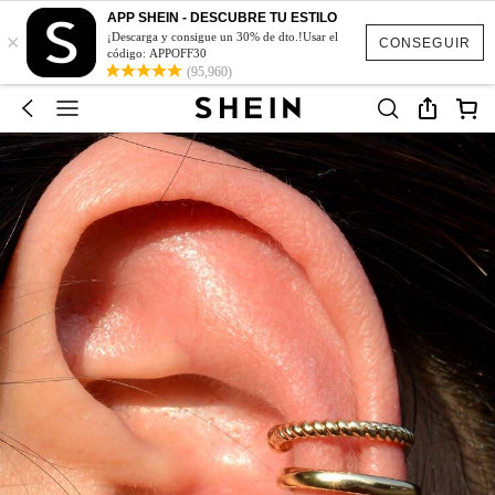
APP SHEIN - DESCUBRE TU ESTILO
×
¡Descarga y consigue un 30% de dto.!Usar el
CONSEGUIR
código: APPOFF30
(95,960)