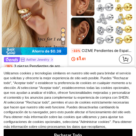
4
CIZME Pendientes de Espalda Plana, Pendientes de Oreja Pequeños de Espalda Plana de Acero Inoxidable para Orejas, Joyería de Piercing de Cartílago de Oreja, Joyería de Múltiples Piercings
-33%
Ahorro de $0.38
1
$
.61
Aether Jewelry
3 piezas Pendientes de aro en forma de U minimalistas dorados, pendientes de cobre con circonita cúbica (3 piezas, no 3 pares)
-16%
2
Utilizamos cookies y tecnologías similares en nuestro sitio web para brindar el servicio
$
.02
700+ vendidos
que solicitas y ofrecerte la mejor experiencia de sitio web posible. Puedes "Rechazar
con cupón
todo", "Aceptar todo" o establecer tu preferencia de cookies en cualquier momento a tu
elección. Al seleccionar "Aceptar todo", estableceremos todas las cookies opcionales,
que nos ayudan a analizar el tráfico, ofrecer funcionalidades mejoradas y personalizar
el contenido y los anuncios para complementar tu experiencia de compra con SHEIN.
Al seleccionar "Rechazar todo", permites el uso de cookies estrictamente necesarias
que hacen que nuestro sitio web funcione. Puedes desactivarlas cambiando la
configuración de tu navegador, pero esto puede afectar el funcionamiento del sitio web.
Para obtener más información sobre las cookies que utilizamos y para ajustar tus
configuraciones de cookies opcionales, selecciona "Administrar cookies". Para obtener
más información sobre cómo procesamos los datos que recopilamos,
Rechazar Todo