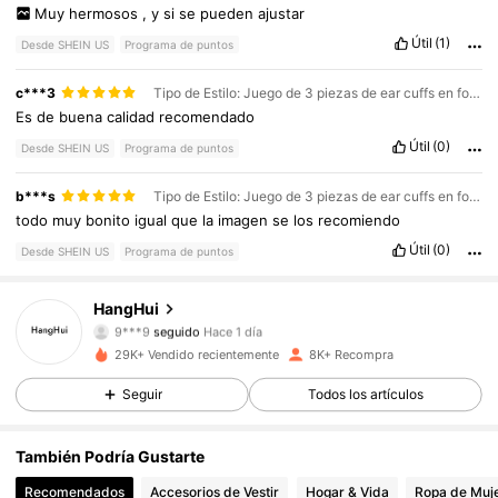
Muy
hermosos
,
y
si
se
pueden
ajustar
Útil
(1)
Desde SHEIN US
Programa de puntos
c***3
Tipo de Estilo: Juego de 3 piezas de ear cuffs en forma de C / Color: Dorado / Talla: E2666
Es
de
buena
calidad
recomendado
Útil
(0)
Desde SHEIN US
Programa de puntos
537 Seguidores
4.85
b***s
Tipo de Estilo: Juego de 3 piezas de ear cuffs en forma de C / Color: Dorado / Talla: E2666
todo
muy
bonito
igual
que
la
imagen
se
los
recomiendo
537 Seguidores
4.85
Útil
(0)
Desde SHEIN US
Programa de puntos
537 Seguidores
4.85
HangHui
9***9
seguido
Hace 1 día
537 Seguidores
4.85
29K+ Vendido recientemente
8K+ Recompra
Seguir
Todos los artículos
537 Seguidores
4.85
537 Seguidores
4.85
También Podría Gustarte
Recomendados
Accesorios de Vestir
Hogar & Vida
Ropa de Muj