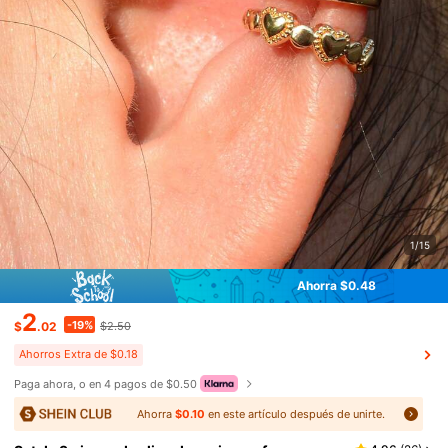
1/15
Ahorra $0.48
2
-19%
$
.02
$2.50
Ahorros Extra de $0.18
Paga ahora, o en 4 pagos de $0.50
Ahorra
$0.10
en este artículo después de unirte.