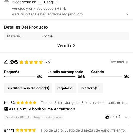
Procedente de
HangHui
Vendido y enviado desde SHEIN.
Para reportar a este vendedor y/o producto
Detalles Del Producto
Material:
Cobre
Ver más
4.96
(26)
Ver más
Pequeña
La talla corresponde
Grande
4%
96%
0%
sin diferencia de color
(1)
regalo
(2)
lo adoro
(3)
h***2
Tipo de Estilo: Juego de 3 piezas de ear cuffs en forma de C / Color: Dorado / Talla: E2666
est
á
n
muy
bonitos
me
encantaron
Útil
(1)
Desde SHEIN US
Programa de puntos
s***1
Tipo de Estilo: Juego de 3 piezas de ear cuffs en forma de C / Color: Plateado / Talla: E2666