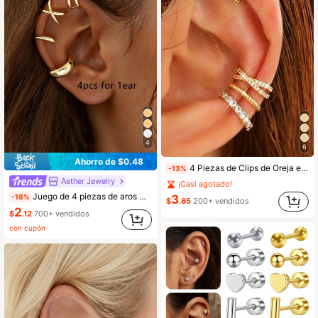
4
6
Ahorro de $0.48
4 Piezas de Clips de Oreja en Forma de C sin Perforación - Adecuados para Agujeros de Oreja sin Perforación en Mujeres, Pendientes de Cartílago Tipo Clip Ajustables
-13%
Aether Jewelry
¡Casi agotado!
Juego de 4 piezas de aros minimalistas para la oreja - Apilables sin necesidad de perforación para uso diario en la oficina, regalo para mujeres
-18%
3
$
.65
200+ vendidos
2
$
.12
700+ vendidos
con cupón