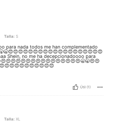
Talla:
S
ooo para nada todos me han complementado
🥱🥱😍😍😍😍😍😍😍😍😍😍😍😍😍😍😍😍😍😍😍
aa Shein, no me ha decepcionadoooo para
😍😍😍😍😍😍😍😍😍😍😍😍😍😍😍😍🥱🥱😍😍
😍😍😍😍😍😍😍😍😍😍😍
Útil (1)
Talla:
XL