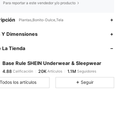
Para reportar a este vendedor y/o producto
ipción
Plantas,Bonito-Dulce,Tela
4.88
20K
1.1M
s Y Dimensiones
 La Tienda
4.88
20K
1.1M
Base Rule SHEIN Underwear & Sleepwear
4.88
20K
1.1M
Calificación
Artículos
Seguidores
1***1
pagó
Hace 20 horas
Todos los artículos
Seguir
4.88
20K
1.1M
4.88
20K
1.1M
4.88
20K
1.1M