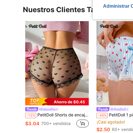
Administrar 
Nuestros Clientes También Vie
Ahorro de $0.45
#FishnetFits
PetitDoll
PetitDoll Shorts de encaje seductores de mujer con volantes en el bajo, de tela transparente con diseño de corazón
PetitDoll 1 pieza Braga con abertura en la entrepierna 
-13%
-46%
¡Casi agotado!
$3.04
700+ vendidos
$2.50
60+ vendi