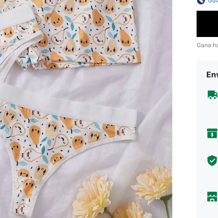
Guí
Gana h
Env