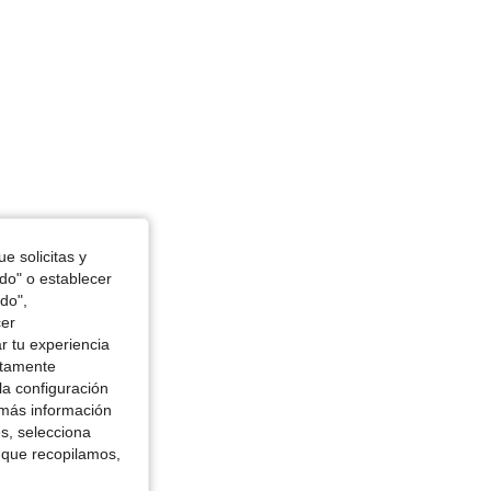
n, Color: Multicolor, Talla: M
e solicitas y
odo" o establecer
do",
cer
r tu experiencia
ctamente
la configuración
 más información
es, selecciona
 que recopilamos,