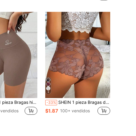
¡Casi agotado!
6
hipster de cintura ancha de unicolor para mujer
SHEIN 1 pieza Bragas de encaje sexy para mujer, bóxers románticos sencillos para mujer
-33%
$1.87
vendidos
100+ vendidos