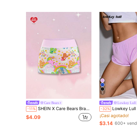
5
Care Bears
Lowkey Lull
SHEIN X Care Bears Bragas hipster casuales de uso diario para mujer con estampado de dibujos animados y bloques de color
Lowkey Lull Calzoncillos boxer c
-11%
-32%
¡Casi agotado!
$4.09
$3.14
600+ vend