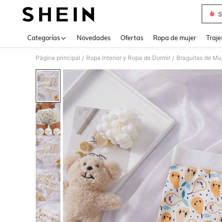
S
Use up 
Categorías
Novedades
Ofertas
Ropa de mujer
Traje
Página principal
Ropa Interior y Ropa de Dormir
Braguitas de Mu
/
/