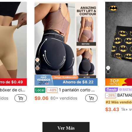
rro de $0.49
Ahorro de $8.22
duras, sin enrollamiento, de seda de hielo para mujer
1 pantalón corto moldeador de talle alto, faja reductora para abdomen y glúteos, con encaje en contraste, ideal para diversas ocasiones.
BATM
Local
-48%
BATMAN X SHEIN Bragas tipo sho
-28%
$9.06
idos
80+ vendidos
#2 Más vendid
$3.43
1k+ v
Ver Más