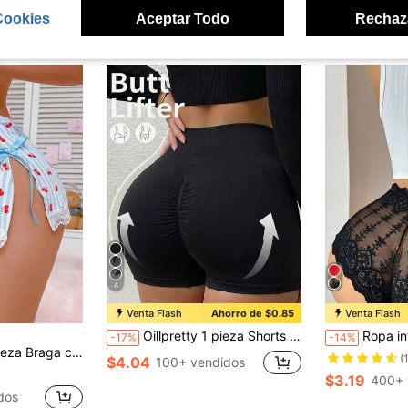
Cookies
Aceptar Todo
Rechaz
ron
4
Venta Flash
Ahorro de $0.85
Venta Flash
Oillpretty 1 pieza Shorts de de cintura alta con fruncido sin costuras que levantan la cadera, tela de punto elástica en 4 direcciones, banda de cintura ancha con fuerte compresión para la grasa abdominal, cintura trasera fruncida para glúteos levantados y llenos, sin bordes que se enrollen, aptos para yoga, trote al aire libre, anti-exposición de faldas, control abdominal postparto, uso diario
Ropa interior
-17%
-14%
y decoración de lazo a rayas de cereza dulce para niñas
(
$4.04
100+ vendidos
$3.19
400+ 
dos