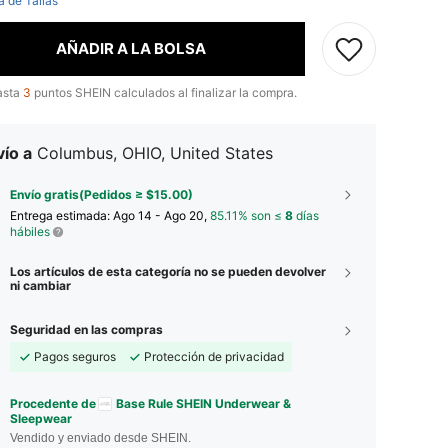
a de Tallas
AÑADIR A LA BOLSA
asta
3
puntos SHEIN calculados al finalizar la compra.
ío a
Columbus, OHIO, United States
Envío gratis(Pedidos ≥ $15.00)
Entrega estimada:
Ago 14 - Ago 20,
85.11% son ≤
8
días
hábiles
Los artículos de esta categoría no se pueden devolver
ni cambiar
Seguridad en las compras
Pagos seguros
Protección de privacidad
Procedente de
Base Rule SHEIN Underwear &
Sleepwear
Vendido y enviado desde SHEIN.