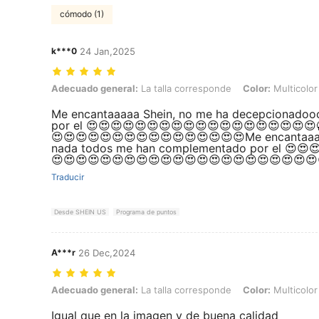
cómodo (1)
k***0
24 Jan,2025
Adecuado general: La talla corresponde, Color: Multicolor, Talla: S
Adecuado general:
La talla corresponde
Color:
Multicolor
Me encantaaaaa Shein, no me ha decepcionado
por el 😍😍😍😍😍😍😍😍😍😍😍😍😍😍😍😍😍😍
😍😍😍😍😍😍😍😍😍😍😍😍😍😍😍😍Me encantaaa
nada todos me han complementado por el 😍😍
😍😍😍😍😍😍😍😍😍😍😍😍😍😍😍😍😍😍😍😍😍😍
Traducir
Desde SHEIN US
Programa de puntos
A***r
26 Dec,2024
Adecuado general: La talla corresponde, Color: Multicolor, Talla: XL
Adecuado general:
La talla corresponde
Color:
Multicolor
Igual que en la imagen y de buena calidad