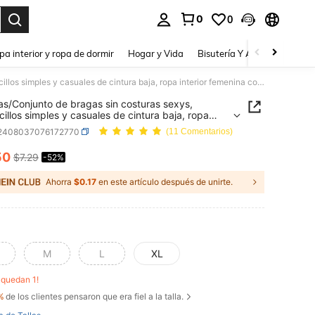
0
0
a. Press Enter to select.
pa interior y ropa de dormir
Hogar y Vida
Bisutería Y Accesorios
Be
3 piezas/Conjunto de bragas sin costuras sexys, calzoncillos simples y casuales de cintura baja, ropa interior femenina con estampado lindo y cómoda
as/Conjunto de bragas sin costuras sexys,
cillos simples y casuales de cintura baja, ropa
or femenina con estampado lindo y cómoda
i2408037076172770
(11 Comentarios)
50
$7.29
-52%
ICE AND AVAILABILITY
Ahorra
$0.17
en este artículo después de unirte.
M
L
XL
o quedan 1!
%
de los clientes pensaron que era fiel a la talla.