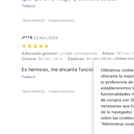
Traducir
Desde SHEIN US
Programa de puntos
J***5
23 Nov,2024
Adecuado general: La talla corresponde, Altura: 167 cm / 66 in, Peso: 
Adecuado general:
La talla corresponde
Altura:
167 cm / 
Cintura:
60 cm / 24 in
Caderas:
90 cm / 35 in
Color:
Mul
Es hermoso, me encanta funciona super bien lo 
Utilizamos cookies
ofrecerte la mejo
Traducir
tu preferencia de
estableceremos to
Desde SHEIN US
Programa de puntos
funcionalidades m
de compra con SH
necesarias que h
Ver Más Re
de tu navegador, 
sobre las cookies
"Administrar coo