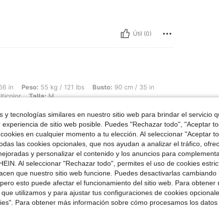
Útil (0)
55 kg / 121 lbs, Busto: 90 cm / 35 in, Cintura: 60 cm / 24 in, Caderas: 90 cm / 35 i
66 in
Peso:
55 kg / 121 lbs
Busto:
90 cm / 35 in
ticolor
Talla:
M
ame
 y tecnologías similares en nuestro sitio web para brindar el servicio qu
r experiencia de sitio web posible. Puedes "Rechazar todo", "Aceptar t
 cookies en cualquier momento a tu elección. Al seleccionar "Aceptar to
das las cookies opcionales, que nos ayudan a analizar el tráfico, ofre
Útil (0)
ejoradas y personalizar el contenido y los anuncios para complementa
EIN. Al seleccionar "Rechazar todo", permites el uso de cookies estri
acen que nuestro sitio web funcione. Puedes desactivarlas cambiando 
señas
pero esto puede afectar el funcionamiento del sitio web. Para obtener
 que utilizamos y para ajustar tus configuraciones de cookies opcional
kies". Para obtener más información sobre cómo procesamos los datos