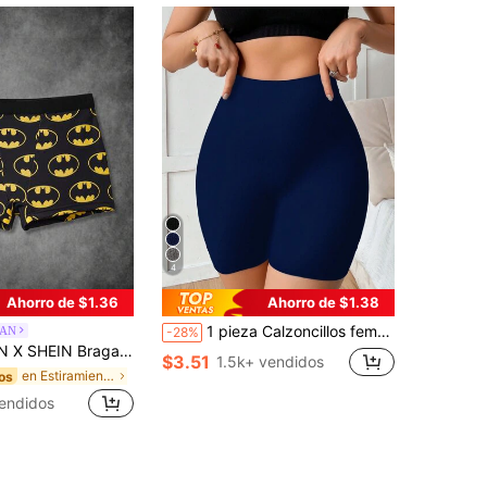
4
Ahorro de $1.36
Ahorro de $1.38
1 pieza Calzoncillos femeninos sin costuras de cintura alta
AN
-28%
rt con cintura elástica y estampado de dibujos animados para mujer
$3.51
1.5k+ vendidos
en Estiramiento Alto Pantalones cortos para mujer
os
endidos