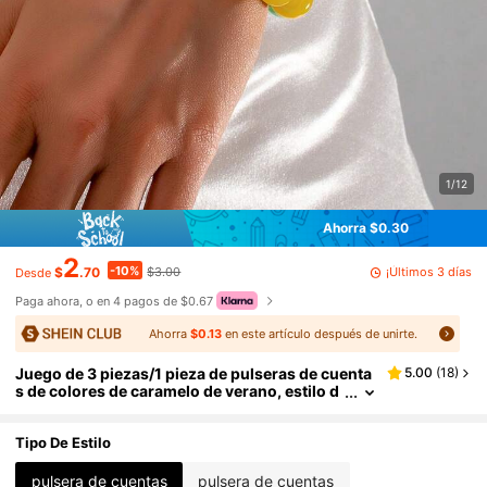
1/12
Ahorra $0.30
2
-10%
¡Últimos 3 días
$
.70
$3.00
Desde
Paga ahora, o en 4 pagos de $0.67
Ahorra
$0.13
en este artículo después de unirte.
Juego de 3 piezas/1 pieza de pulseras de cuenta
5.00
(
18
)
s de colores de caramelo de verano, estilo d
e vacaciones, moda de alta gama única pers
onalizada versátil para usar en capas, brazalete
elegante
Tipo De Estilo
pulsera de cuentas
pulsera de cuentas