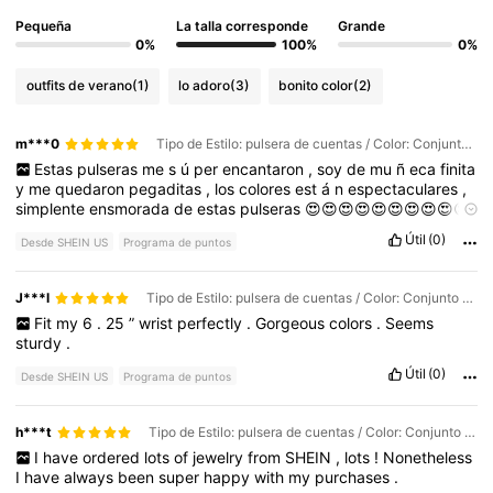
Pequeña
La talla corresponde
Grande
0%
100%
0%
outfits de verano
(1)
lo adoro
(3)
bonito color
(2)
m***0
Tipo de Estilo: pulsera de cuentas / Color: Conjunto multicolor / Talla: Unitalla
Estas
pulseras
me
s
ú
per
encantaron
,
soy
de
mu
ñ
eca
finita
y
me
quedaron
pegaditas
,
los
colores
est
á
n
espectaculares
,
simplente
ensmorada
de
estas
pulseras
😍😍😍😍😍😍😍😍😍😍
😍
Útil
(0)
Desde SHEIN US
Programa de puntos
J***l
Tipo de Estilo: pulsera de cuentas / Color: Conjunto multicolor / Talla: Unitalla
Fit
my
6
.
25
”
wrist
perfectly
.
Gorgeous
colors
.
Seems
sturdy
.
Útil
(0)
Desde SHEIN US
Programa de puntos
h***t
Tipo de Estilo: pulsera de cuentas / Color: Conjunto multicolor / Talla: Unitalla
I
have
ordered
lots
of
jewelry
from
SHEIN
,
lots
!
Nonetheless
I
have
always
been
super
happy
with
my
purchases
.