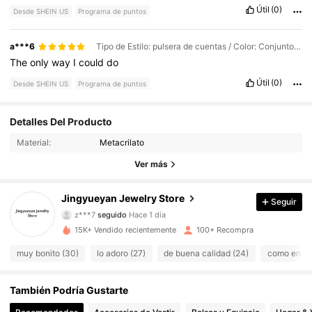
Útil
(0)
Desde SHEIN US
Programa de puntos
a***6
Tipo de Estilo: pulsera de cuentas / Color: Conjunto multicolor / Talla: Unitalla
The
only
way
I
could
do
Útil
(0)
Desde SHEIN US
Programa de puntos
Detalles Del Producto
253 Seguidores
4.63
Material:
Metacrilato
253 Seguidores
4.63
Ver más
253 Seguidores
4.63
Jingyueyan Jewelry Store
Seguir
z***7
seguido
Hace 1 día
253 Seguidores
4.63
15K+ Vendido recientemente
100+ Recompra
muy bonito (30)
lo adoro (27)
de buena calidad (24)
como en las
253 Seguidores
4.63
También Podría Gustarte
253 Seguidores
4.63