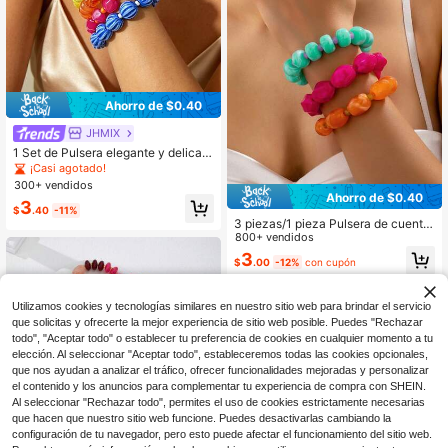
Ahorro de $0.40
JHMIX
1 Set de Pulsera elegante y delicad
a de cuentas de resina de dopamin
¡Casi agotado!
a, accesorios de verano versátiles y
300+ vendidos
coloridos de lujo para mujeres
Ahorro de $0.40
3
$
.40
-11%
3 piezas/1 pieza Pulsera de cuenta
s estilo bohemio, paleta de colores
800+ vendidos
de dopamina elegante, pulsera apil
3
$
.00
-12%
con cupón
able de varias capas estilo vacacio
nes
Utilizamos cookies y tecnologías similares en nuestro sitio web para brindar el servicio
que solicitas y ofrecerte la mejor experiencia de sitio web posible. Puedes "Rechazar
todo", "Aceptar todo" o establecer tu preferencia de cookies en cualquier momento a tu
elección. Al seleccionar "Aceptar todo", estableceremos todas las cookies opcionales,
que nos ayudan a analizar el tráfico, ofrecer funcionalidades mejoradas y personalizar
el contenido y los anuncios para complementar tu experiencia de compra con SHEIN.
Al seleccionar "Rechazar todo", permites el uso de cookies estrictamente necesarias
que hacen que nuestro sitio web funcione. Puedes desactivarlas cambiando la
configuración de tu navegador, pero esto puede afectar el funcionamiento del sitio web.