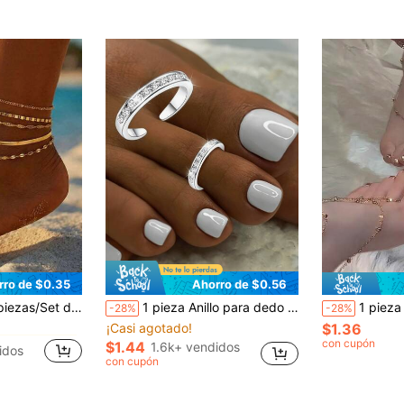
rro de $0.35
Ahorro de $0.56
en Glamuroso Joyas para pies de mujer
en Plateado Anillos para los dedos del pie para mu
#4 Más vendidos
o bohemio multicapa en color dorado, joyería ajustable para playa de verano
1 pieza Anillo para dedo del pie abierto, incrustado con circonita cúbica, accesorio minimalista de mujer para vacaciones en la playa, se puede usar como anillo para el dedo del pie o pulsera, hipoalergénico
1 pieza Anillo de dedo del pie y tobillera de malla multicap
-28%
-28%
¡Casi agotado!
$1.36
en Glamuroso Joyas para pies de mujer
en Glamuroso Joyas para pies de mujer
en Plateado Anillos para los dedos del pie para mu
en Plateado Anillos para los dedos del pie para mu
#4 Más vendidos
#4 Más vendidos
¡Casi agotado!
¡Casi agotado!
con cupón
$1.44
1.6k+ vendidos
idos
en Glamuroso Joyas para pies de mujer
en Plateado Anillos para los dedos del pie para mu
#4 Más vendidos
con cupón
¡Casi agotado!