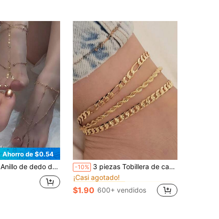
Ahorro de $0.54
en Mariposa Joyas para pies de mujer
#5 Más vendidos
a con flecos y cuentas, accesorio de moda para vacaciones, boda, fiesta, uso diario, regalo festivo (evitar contacto con el agua)
3 piezas Tobillera de cadena dorada de diseño único de varias capas, estilo de playa y calle, adecuada para uso diario de mujeres, gran regalo para amigas
-10%
¡Casi agotado!
en Mariposa Joyas para pies de mujer
en Mariposa Joyas para pies de mujer
#5 Más vendidos
#5 Más vendidos
¡Casi agotado!
¡Casi agotado!
$1.90
600+ vendidos
en Mariposa Joyas para pies de mujer
#5 Más vendidos
¡Casi agotado!