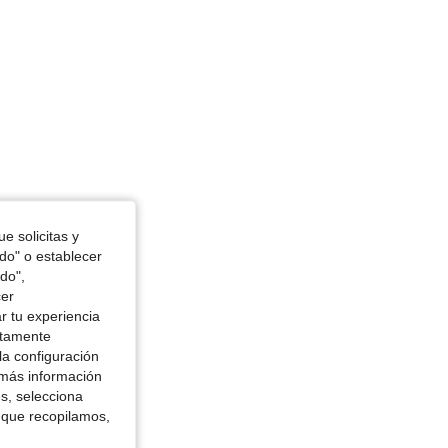
e solicitas y
odo" o establecer
do",
cer
r tu experiencia
ctamente
la configuración
 más información
es, selecciona
 que recopilamos,