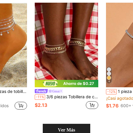
4
Ahorro de $0.27
#8 Más vendid
multielemental brillante, adecuada para vacaciones, fiestas y uso diario
1 pieza Tobillera minimalista de plata con brillantes
Gmai
-12%
¡Casi agotado
3/6 piezas Tobillera de cadena de aleación de doble capa minimalista retro, color dorado, cadena cubana AB, adecuada para viajes, vacaciones en la playa, unisex
-11%
#8 Más vendid
#8 Más vendid
¡Casi agotado
¡Casi agotado
$2.13
$1.76
idos
600+ 
#8 Más vendid
¡Casi agotado
Ver Más