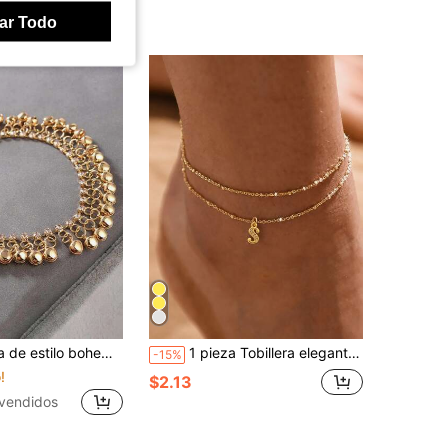
ar Todo
tobillera con borla de cristal dorada, joyería para los pies de verano en la playa, unisex
1 pieza Tobillera elegante minimalista dulce Y2K con colgante de letra, de acero inoxidable con doble capa de cuentas entrelazadas ajustable, joyería para el pie, adecuada para mujeres y niñas para usar en verano
-15%
!
$2.13
vendidos