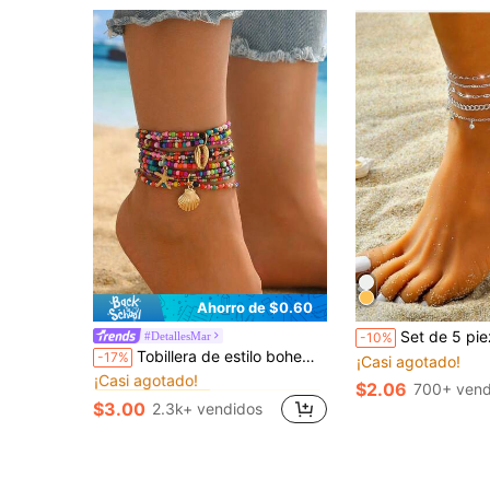
Ahorro de $0.60
Set de 5 piezas de tobillera minimalista y de moda personalizada con cadena 
#DetallesMar
-10%
en Multicolor Tobilleras de mujer
#8 Más vendidos
Tobillera de estilo bohemio con múltiples capas de cuentas de vidrio de colores y colgante de estrella de mar, regalo ideal para mujeres
-17%
¡Casi agotado!
¡Casi agotado!
en Multicolor Tobilleras de mujer
en Multicolor Tobilleras de mujer
#8 Más vendidos
#8 Más vendidos
$2.06
700+ vend
¡Casi agotado!
¡Casi agotado!
$3.00
2.3k+ vendidos
en Multicolor Tobilleras de mujer
#8 Más vendidos
¡Casi agotado!