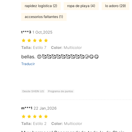
rapidez logística (2)
ropa de playa (4)
lo adoro (29)
accesorios faltantes (1)
t***3
1 Oct,2025
Talla: Estilo 7, Color: Multicolor
Talla:
Estilo 7
Color:
Multicolor
bellas. 😍🥰🥰🥰🥰🥰🥰🥰🥰🥰🥲😋😋
Traducir
Desde SHEIN US
Programa de puntos
m***1
22 Jan,2026
Talla: Estilo 2, Color: Multicolor
Talla:
Estilo 2
Color:
Multicolor