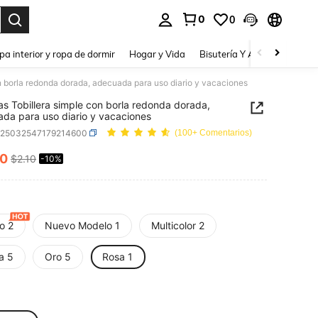
0
0
a. Press Enter to select.
pa interior y ropa de dormir
Hogar y Vida
Bisutería Y Accesorios
Be
on borla redonda dorada, adecuada para uso diario y vacaciones
as Tobillera simple con borla redonda dorada,
da para uso diario y vacaciones
k25032547179214600
(100+ Comentarios)
90
$2.10
-10%
ICE AND AVAILABILITY
lo 2
Nuevo Modelo 1
Multicolor 2
a 5
Oro 5
Rosa 1