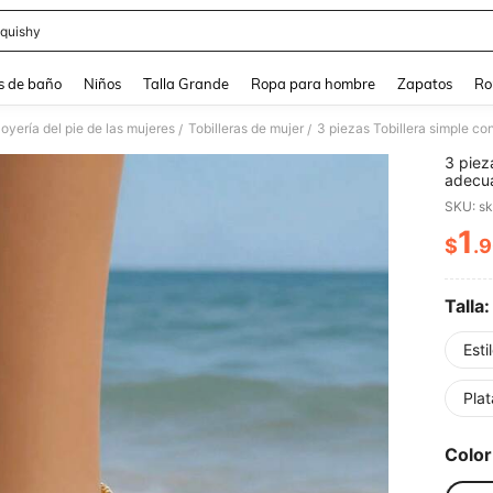
quishy
and down arrow keys to navigate search Búsqueda reciente and Busca y Encuentr
s de baño
Niños
Talla Grande
Ropa para hombre
Zapatos
Ro
oyería del pie de las mujeres
Tobilleras de mujer
3 piezas Tobillera simple c
/
/
3 piez
adecua
SKU: s
1
$
.
PR
Talla:
Esti
Plat
Color