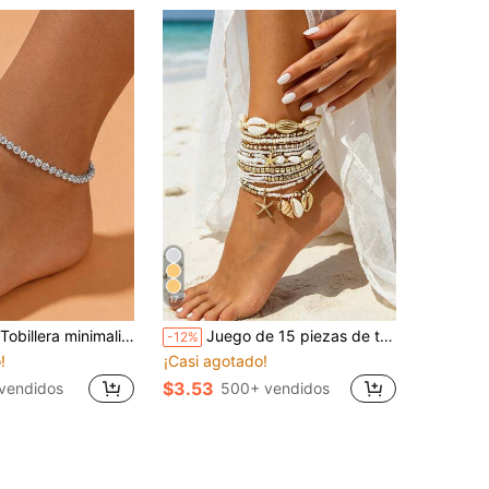
17
en Escapada de primavera Tobilleras de mujer
os
 de diamante de imitación, accesorio de moda versátil para uso diario, adecuado para verano y vacaciones en la playa
Juego de 15 piezas de tobilleras de estilo bohemio con múltiples capas de conchas & estrellas de mar, cadenas de tobillo elásticas de cuentas de semilla de colores mixtos hechas a mano, juego de tobilleras en capas para vacaciones en la playa para mujeres
-12%
!
¡Casi agotado!
en Escapada de primavera Tobilleras de mujer
en Escapada de primavera Tobilleras de mujer
os
os
!
!
$3.53
vendidos
500+ vendidos
en Escapada de primavera Tobilleras de mujer
os
!