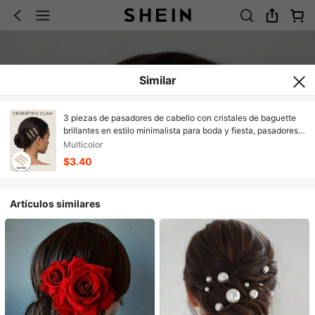
Similar
3 piezas de pasadores de cabello con cristales de baguette
brillantes en estilo minimalista para boda y fiesta, pasadores
de cabello de lujo con circonita cúbica lineal para mujeres en
Multicolor
ocasiones formales, festivales y elegantes
$3.40
Artículos similares