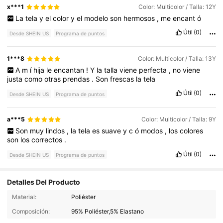
x***1
Color: Multicolor / Talla: 12Y
La
tela
y
el
color
y
el
modelo
son
hermosos
,
me
encant
ó
Útil
(0)
Desde SHEIN US
Programa de puntos
1***8
Color: Multicolor / Talla: 13Y
A
m
í
hija
le
encantan
!
Y
la
talla
viene
perfecta
,
no
viene
justa
como
otras
prendas
.
Son
frescas
la
tela
Útil
(0)
Desde SHEIN US
Programa de puntos
a***5
Color: Multicolor / Talla: 9Y
Son
muy
lindos
,
la
tela
es
suave
y
c
ó
modos
,
los
colores
son
los
correctos
.
Útil
(0)
Desde SHEIN US
Programa de puntos
Detalles Del Producto
Material:
Poliéster
Composición:
95% Poliéster,5% Elastano