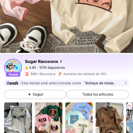
107K Seguidores
4.85
107K Seguidores
4.85
Sugar Raccoons
107K Seguidores
4.85
s***o
pagó
Hace 4 horas
99K+ Recompra
Aumento de ventasd de 18%
107K Seguidores
4.85
Esta tienda está seleccionada como
「Botique de moda」
Seguir
Todos los artículos
107K Seguidores
4.85
107K Seguidores
4.85