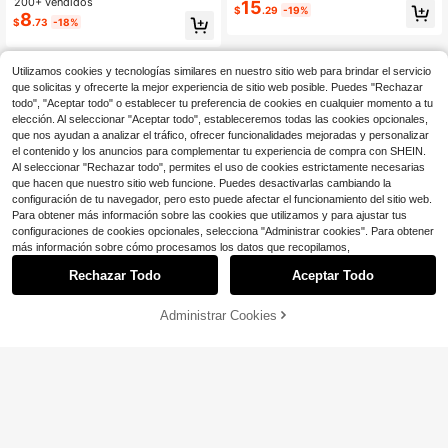
200+ vendidos
15
con estampado para niñas preadole
dolescente, top de verano
$
.29
-19%
8
scentes, adecuadas para niñas pre
$
.73
-18%
adolescentes en otoño/invierno, rop
a para estudiantes jóvenes, adecua
das para exteriores y capas
Utilizamos cookies y tecnologías similares en nuestro sitio web para brindar el servicio
que solicitas y ofrecerte la mejor experiencia de sitio web posible. Puedes "Rechazar
todo", "Aceptar todo" o establecer tu preferencia de cookies en cualquier momento a tu
elección. Al seleccionar "Aceptar todo", estableceremos todas las cookies opcionales,
que nos ayudan a analizar el tráfico, ofrecer funcionalidades mejoradas y personalizar
el contenido y los anuncios para complementar tu experiencia de compra con SHEIN.
Al seleccionar "Rechazar todo", permites el uso de cookies estrictamente necesarias
que hacen que nuestro sitio web funcione. Puedes desactivarlas cambiando la
configuración de tu navegador, pero esto puede afectar el funcionamiento del sitio web.
Para obtener más información sobre las cookies que utilizamos y para ajustar tus
configuraciones de cookies opcionales, selecciona "Administrar cookies". Para obtener
más información sobre cómo procesamos los datos que recopilamos,
Rechazar Todo
Aceptar Todo
Administrar Cookies
¡13% DE DESCUENTO!
AÑADIR A LA BOLSA