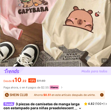
1/7
10
-13%
$
.22
$11.69
Desde
Paga ahora, o en 4 pagos de $2.55
Ahorra
$0.51
en este artículo después de unirte.
3 piezas de camisetas de manga larga
4.82
(
100+
)
con estampado para niñas preadolescent