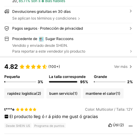
20,
85.11% son ≤
8
días hábiles
Devoluciones gratuitas en 30 días
Se aplican los términos y condiciones
Pagos seguros · Protección de privacidad
Procedente de
Sugar Raccoons
Vendido y enviado desde SHEIN.
Para reportar a este vendedor y/o producto
4.82
(100+)
Ver más
Pequeña
La talla corresponde
Grande
3%
95%
2%
rapidez logística
(2)
buen servicio
(1)
mantiene el calor
(1)
t***e
Color: Multicolor / Talla: 12Y
El
producto
lleg
ó
r
á
pido
me
gust
ó
gracias
Útil
(2)
Desde SHEIN US
Programa de puntos