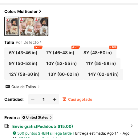
es, adecuadas para otoño/invierno, ropa
para estudiantes jóvenes, apropiadas para us
ar como prenda exterior y para capas
Color: Multicolor
Talla
Por Defecto
5 left
4 left
2 left
6Y
(43-46 in)
7Y
(46-48 in)
8Y
(48-50 in)
9Y
(50-53 in)
10Y
(53-55 in)
11Y
(55-58 in)
12Y
(58-60 in)
13Y
(60-62 in)
14Y
(62-64 in)
Guía de Tallas
Cantidad:
Casi agotado
Envío a
United States
Envío gratis(Pedidos ≥ $15.00)
500 puntos SHEIN si llega tarde
Entrega estimada:
Ago 14 - Ago