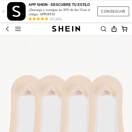
APP SHEIN - DESCUBRE TU ESTILO
×
¡Descarga y consigue un 30% de dto.!Usar el
CONSEGUIR
código: APPOFF30
(95,960)