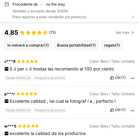
Procedente de
no the way
Vendido y enviado desde SHEIN.
Para reportar a este vendedor y/o producto
4.85
(75)
Ver más
lo volveré a comprar
(1)
Buena portabilidad
(1)
regalo
(1)
c***8
Color: Beis / Talla: Unitalla
S
ú
per
c
ó
modas
las
recomiendo
al
100
por
ciento
Útil
(1)
Desde SHEIN US
Programa de puntos
p***r
Color: Beis / Talla: Unitalla
Excelente
calidad
,
tal
cual
la
fotograf
í
a
,
perfecto
!
Útil
(1)
Desde SHEIN US
Programa de puntos
w***5
Color: Beis / Talla: Unitalla
excelente
la
calidad
de
los
productos