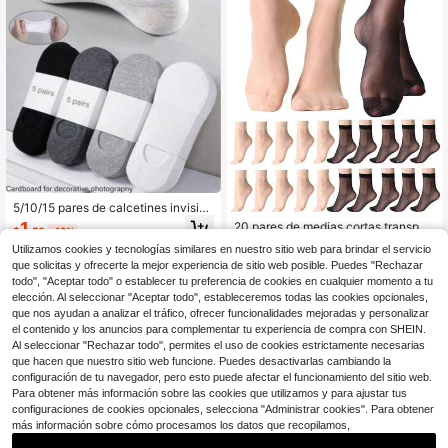
5/10/15 pares de calcetines invisibl
es para hombre/mujer, calcetines ti
1
20 pares de medias cortas transpar
$
.50
-12%
po barco casuales, transpirables y d
entes para mujer, en negro y tono pi
100+ vendidos
elgados, calcetines forro, adecuado
Utilizamos cookies y tecnologías similares en nuestro sitio web para brindar el servicio
el, calcetines ligeros para primaver
3
s para uso diario, vacaciones, uso a
que solicitas y ofrecerte la mejor experiencia de sitio web posible. Puedes "Rechazar
$
.60
-10%
a/verano, calcetines cortos transpa
l aire libre, verano 1/20/pares
rentes casuales (sin tarjeta)
todo", "Aceptar todo" o establecer tu preferencia de cookies en cualquier momento a tu
elección. Al seleccionar "Aceptar todo", estableceremos todas las cookies opcionales,
que nos ayudan a analizar el tráfico, ofrecer funcionalidades mejoradas y personalizar
el contenido y los anuncios para complementar tu experiencia de compra con SHEIN.
Al seleccionar "Rechazar todo", permites el uso de cookies estrictamente necesarias
que hacen que nuestro sitio web funcione. Puedes desactivarlas cambiando la
configuración de tu navegador, pero esto puede afectar el funcionamiento del sitio web.
Para obtener más información sobre las cookies que utilizamos y para ajustar tus
configuraciones de cookies opcionales, selecciona "Administrar cookies". Para obtener
más información sobre cómo procesamos los datos que recopilamos,