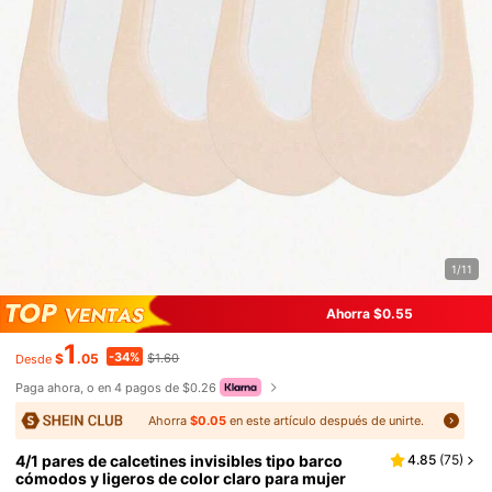
1/11
Ahorra $0.55
1
-34%
$
.05
$1.60
Desde
Paga ahora, o en 4 pagos de $0.26
Ahorra
$0.05
en este artículo después de unirte.
4/1 pares de calcetines invisibles tipo barco
4.85
(
75
)
cómodos y ligeros de color claro para mujer