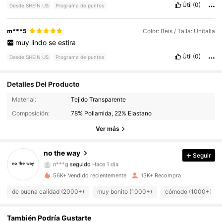
Útil
(0)
Desde SHEIN US
Programa de puntos
m***5
Color: Beis / Talla: Unitalla
muy
lindo
se
estira
Útil
(0)
Desde SHEIN US
Programa de puntos
Detalles Del Producto
1K Seguidores
4.93
Material:
Tejido Transparente
Composición:
78% Poliamida, 22% Elastano
1K Seguidores
4.93
Ver más
1K Seguidores
4.93
no the way
Seguir
n***g
seguido
Hace 1 día
1K Seguidores
4.93
56K+ Vendido recientemente
13K+ Recompra
1K Seguidores
4.93
de buena calidad (2000+)
muy bonito (1000+)
cómodo (1000+)
1K Seguidores
4.93
También Podría Gustarte