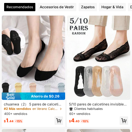
Recomendados
Accesorios de Vestir
Zapatos
Hogar & Vida
D
1K Seguidores
4.93
1K Seguidores
4.93
1K Seguidores
4.93
1K Seguidores
4.93
1K Seguidores
4.93
Ahorro de $0.26
chuanwa（2） 5 pares de calcetine
5/10 pares de calcetines invisibles
s de barco finos, calcetines de tobill
de barco para mujer, primavera/ver
Clientes habituales
#2 Más vendidos
en Verano Calcetines tobilleros para mujer
o de silicona antideslizantes de baj
ano, multicolores, con patrón de en
400+ vendidos
60+ vendidos
o empeine para mujer, para tacones
caje, de malla transpirable, frescos,
1
4
altos en verano
de moda para uso diario y desplaza
$
.44
-15%
$
.40
-10%
mientos