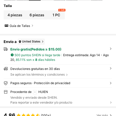
Talla
1 left
4 piezas
6 piezas
1 PC
Guía de Tallas
Envío a
United States
Envío gratis(Pedidos ≥ $15.00)
500 puntos SHEIN si llega tarde
Entrega estimada:
Ago 14 - Ago
20,
85.11% son ≤
8
días hábiles
Devoluciones gratuitas en 30 días
Se aplican los términos y condiciones
Pagos seguros · Protección de privacidad
Procedente de
HUIEN
Vendido y enviado desde SHEIN.
Para reportar a este vendedor y/o producto
4.86
(100+)
Ver más