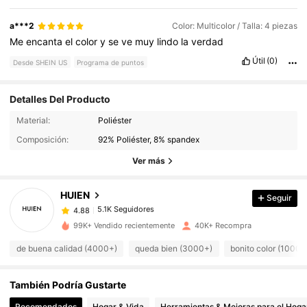
a***2
Color: Multicolor / Talla: 4 piezas
Me
encanta
el
color
y
se
ve
muy
lindo
la
verdad
Útil
(0)
Desde SHEIN US
Programa de puntos
Detalles Del Producto
5.1K Seguidores
4.88
Material:
Poliéster
Composición:
92% Poliéster, 8% spandex
5.1K Seguidores
4.88
Ver más
HUIEN
Seguir
5.1K Seguidores
4.88
k***7
pagó
Hace 1 día
99K+ Vendido recientemente
40K+ Recompra
5.1K Seguidores
4.88
de buena calidad (4000+)
queda bien (3000+)
bonito color (1000+
También Podría Gustarte
5.1K Seguidores
4.88
Recomendados
Hogar & Vida
Herramientas & Mejoras para el Hoga