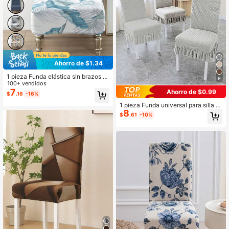
Ahorro de $1.34
1 pieza Funda elástica sin brazos p
6
ara silla con estampado, apta para s
100+ vendidos
ofá individual pequeño, hotel, resta
7
Ahorro de $0.99
$
.16
-16%
urante, apta para tallas grandes
1 pieza Funda universal para silla d
8
e comedor de jacquard, elástica, a
$
.61
-10%
prueba de polvo, antiarañazos, con
respaldo integrado y falda