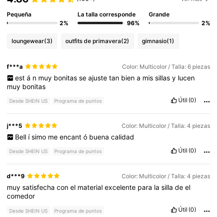
Pequeña
La talla corresponde
Grande
2%
96%
2%
loungewear
(3)
outfits de primavera
(2)
gimnasio
(1)
f***a
Color: Multicolor / Talla: 6 piezas
est
á
n
muy
bonitas
se
ajuste
tan
bien
a
mis
sillas
y
lucen
muy
bonitas
Útil
(0)
Desde SHEIN US
Programa de puntos
j***5
Color: Multicolor / Talla: 4 piezas
Bell
í
simo
me
encant
ó
buena
calidad
Útil
(0)
Desde SHEIN US
Programa de puntos
d***9
Color: Multicolor / Talla: 4 piezas
muy
satisfecha
con
el
material
excelente
para
la
silla
de
el
comedor
Útil
(0)
Desde SHEIN US
Programa de puntos