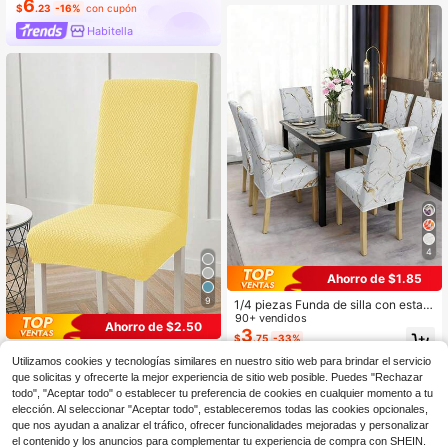
6
$
.23
-16%
con cupón
ctor de muebles (sin cubierta traser
a, gris)
Habitella
4
Ahorro de $1.85
9
1/4 piezas Funda de silla con estam
pado digital de estilo de Oriente Me
90+ vendidos
Ahorro de $2.50
dio, protector de silla de respaldo al
3
$
.75
-33%
to lavable, adecuado para sala de e
1 pieza/4pcs/6pcs Funda de silla en
star, hogar, comedor, fiesta, decorac
Utilizamos cookies y tecnologías similares en nuestro sitio web para brindar el servicio
5
forma de L con patrón abstracto y u
$
.10
-33%
ión navideña
que solicitas y ofrecerte la mejor experiencia de sitio web posible. Puedes "Rechazar
nicolor, funda de silla universal elás
todo", "Aceptar todo" o establecer tu preferencia de cookies en cualquier momento a tu
tica de una pieza a prueba de polvo
para el hogar, estilo nórdico modern
elección. Al seleccionar "Aceptar todo", estableceremos todas las cookies opcionales,
o minimalista, adecuada para sala d
que nos ayudan a analizar el tráfico, ofrecer funcionalidades mejoradas y personalizar
e estar, comedor, dormitorio y decor
el contenido y los anuncios para complementar tu experiencia de compra con SHEIN.