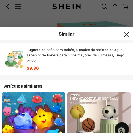
Similar
Juguete de baño para bebés, 4 modos de rociado de agua,
aspersor de bañera para niños mayores de 18 meses, juego
de piscina, regalo para bañera, ducha, playa, niños y niñas,
Verde
juguetes de verano para exteriores.
$9.30
Artículos similares