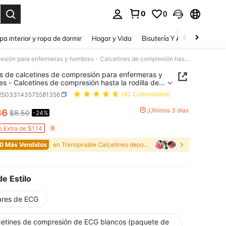
0
0
a. Press Enter to select.
pa interior y ropa de dormir
Hogar y Vida
Bisutería Y Accesorios
Be
4 pares de calcetines de compresión para enfermeras y hombres - Calcetines de compresión hasta la rodilla de soporte para enfermeras, deportes, correr y senderismo en vuelos
s de calcetines de compresión para enfermeras y
s - Calcetines de compresión hasta la rodilla de
e para enfermeras, deportes, correr y senderismo
i25033143575581356
(41 Comentarios)
los
¡Últimos 3 días
46
$8.50
-24%
ICE AND AVAILABILITY
s Extra de $1.14
0 Más Vendidos
en Transpirable Calcetines deportivos para mujer
de Estilo
ares de ECG
cetines de compresión de ECG blancos (paquete de