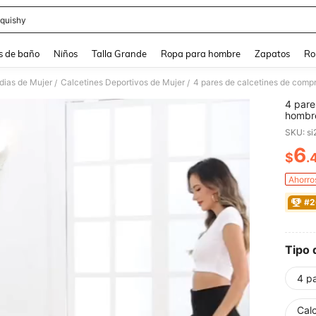
quishy
and down arrow keys to navigate search Búsqueda reciente and Busca y Encuentr
s de baño
Niños
Talla Grande
Ropa para hombre
Zapatos
Ro
dias de Mujer
Calcetines Deportivos de Mujer
/
/
4 pare
hombre
soport
SKU: s
en vue
6
$
.
PR
Ahorro
#2
Tipo 
4 p
Cal