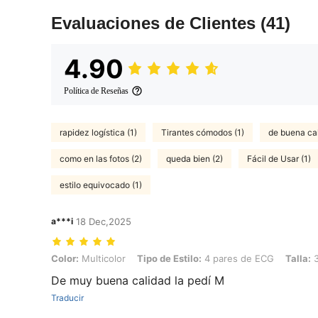
Evaluaciones de Clientes
(41)
4.90
Política de Reseñas
rapidez logística (1)
Tirantes cómodos (1)
de buena cal
como en las fotos (2)
queda bien (2)
Fácil de Usar (1)
estilo equivocado (1)
a***i
18 Dec,2025
Color: Multicolor, Tipo de Estilo: 4 pares de ECG, Talla: 36-39
Color:
Multicolor
Tipo de Estilo:
4 pares de ECG
Talla:
3
De muy buena calidad la pedí M
Traducir