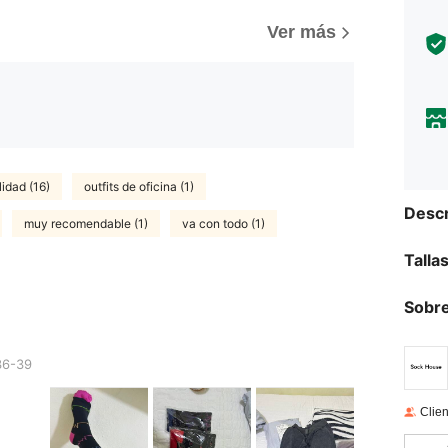
Ver más
idad (16)
outfits de oficina (1)
Descr
muy recomendable (1)
va con todo (1)
Talla
Sobre
6-39
Clien