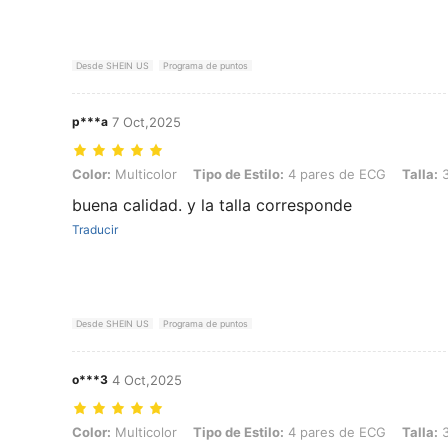
Desde SHEIN US
Programa de puntos
p***a
7 Oct,2025
Color: Multicolor, Tipo de Estilo: 4 pares de ECG, Talla: 36-39
Color:
Multicolor
Tipo de Estilo:
4 pares de ECG
Talla:
3
buena calidad. y la talla corresponde
Traducir
Desde SHEIN US
Programa de puntos
o***3
4 Oct,2025
Color: Multicolor, Tipo de Estilo: 4 pares de ECG, Talla: 36-39
Color:
Multicolor
Tipo de Estilo:
4 pares de ECG
Talla:
3