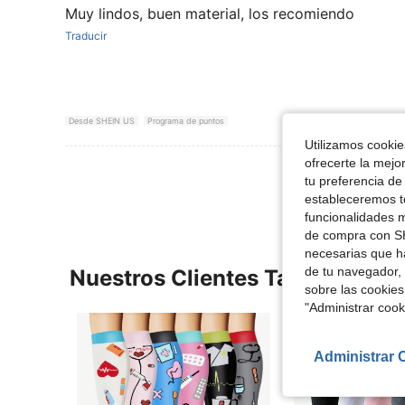
Muy lindos, buen material, los recomiendo
Traducir
Desde SHEIN US
Programa de puntos
Utilizamos cookies
ofrecerte la mejo
Ver Más Re
tu preferencia de
estableceremos to
funcionalidades m
de compra con SH
necesarias que h
de tu navegador, 
Nuestros Clientes También Vie
sobre las cookies
"Administrar coo
Administrar 