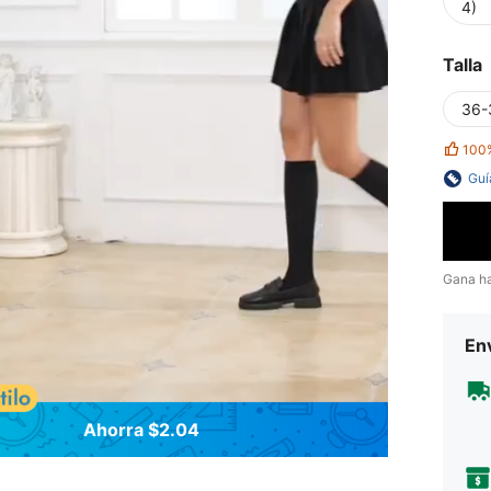
4)
Talla
36-
100
Guí
Gana h
Env
Ahorra $2.04