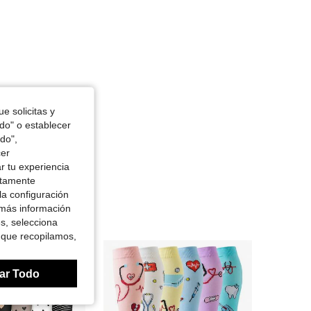
e solicitas y
odo" o establecer
do",
cer
r tu experiencia
ctamente
la configuración
 más información
es, selecciona
 que recopilamos,
ar Todo