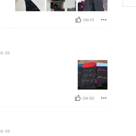
Útil (1)
6-39
Útil (0)
6-39