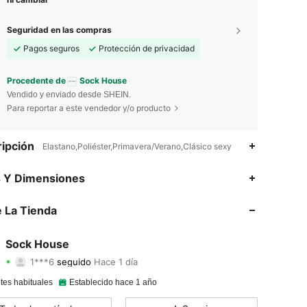
Seguridad en las compras
Pagos seguros
Protección de privacidad
Procedente de
Sock House
Vendido y enviado desde SHEIN.
Para reportar a este vendedor y/o producto
ipción
Elastano,Poliéster,Primavera/Verano,Clásico sexy
4.87
20
1.6K
s Y Dimensiones
4.87
20
1.6K
 La Tienda
4.87
20
1.6K
Sock House
1***6
seguido
Hace 1 día
4.87
20
1.6K
Calificación
Artículos
Seguidores
tes habituales
Establecido hace 1 año
4.87
20
1.6K