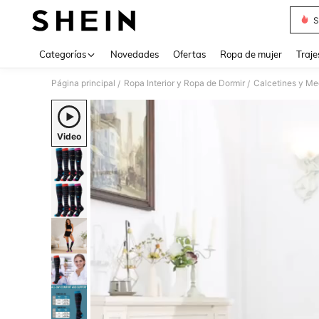
S
Use up 
Categorías
Novedades
Ofertas
Ropa de mujer
Traje
Página principal
Ropa Interior y Ropa de Dormir
Calcetines y Me
/
/
Video