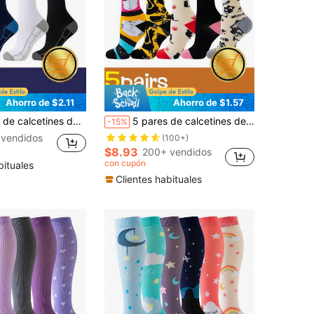
Ahorro de $2.11
Ahorro de $1.57
 medias de compresión hasta la rodilla, transpirables, para pantorrilla, para correr, ciclismo, senderismo, viajes y deportes al aire libre
5 pares de calcetines de compresión de poliéster con diseño de gato de dibujos animados, calcetines de compresión hasta la rodilla con diseño de animales novedosos para mujeres, regalo original del Día de la Enfermera 2025, calentadores de piernas elásticos
-15%
 vendidos
(100+)
$8.93
200+ vendidos
con cupón
bituales
Clientes habituales