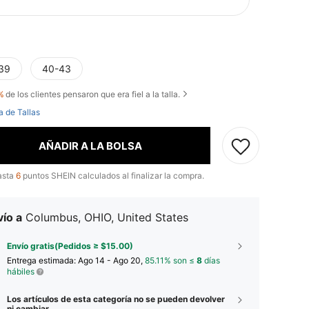
39
40-43
%
de los clientes pensaron que era fiel a la talla.
a de Tallas
AÑADIR A LA BOLSA
asta
6
puntos SHEIN calculados al finalizar la compra.
ío a
Columbus, OHIO, United States
Envío gratis(Pedidos ≥ $15.00)
Entrega estimada:
Ago 14 - Ago 20,
85.11% son ≤
8
días
hábiles
Los artículos de esta categoría no se pueden devolver
ni cambiar