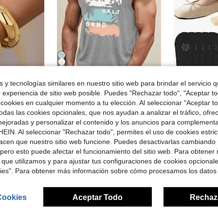
20
 y tecnologías similares en nuestro sitio web para brindar el servicio qu
rro de $0.51
Ahorro de $2.85
r experiencia de sitio web posible. Puedes "Rechazar todo", "Aceptar t
 cookies en cualquier momento a tu elección. Al seleccionar "Aceptar to
5/10 pares de calcetines invisibles antidesli
on Jewelry
Sorvial
-12%
en Lujo vintage Brazaletes de mujer
sta asimétrico con textura gruesa en tono dorado
Sorvial Camiseta de tirantes gris claro con estampado de árbol de palma y letras, de moda y casual, ideal para vacaciones, citas, fiestas, como pieza esencial, para parejas a juego, regalo para novio, verano
das las cookies opcionales, que nos ayudan a analizar el tráfico, ofre
-33%
$1.50
500+ 
ejoradas y personalizar el contenido y los anuncios para complementa
en Lujo vintage Brazaletes de mujer
en Lujo vintage Brazaletes de mujer
$5.84
300+ vendidos
EIN. Al seleccionar "Rechazar todo", permites el uso de cookies estri
didos
en Lujo vintage Brazaletes de mujer
acen que nuestro sitio web funcione. Puedes desactivarlas cambiando 
pero esto puede afectar el funcionamiento del sitio web. Para obtener
les
 que utilizamos y para ajustar tus configuraciones de cookies opcional
kies". Para obtener más información sobre cómo procesamos los datos
Cookies
Aceptar Todo
Rechaz