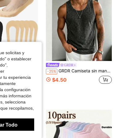
4.91
55
1.3K
e solicitas y
odo" o establecer
do",
zantes para mujer, calcetines de nailon adecuados para zapatos, mocasines, tacones altos y tacones
GRDR
GRDR Camiseta sin mangas de verano para hombre, estilo vintage minimalista, unicolor, lavada y desgastada, cuello redondo, hombros estrechos, moda casual de calle, versátil para el día a día
cer
-25%
vendidos
r tu experiencia
$4.50
ctamente
la configuración
 más información
es, selecciona
 que recopilamos,
ar Todo