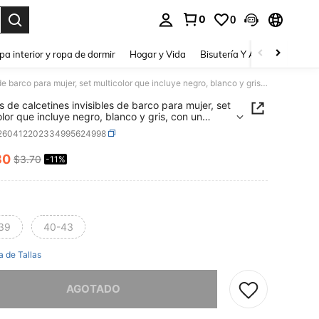
0
0
a. Press Enter to select.
pa interior y ropa de dormir
Hogar y Vida
Bisutería Y Accesorios
Be
4 pares de calcetines invisibles de barco para mujer, set multicolor que incluye negro, blanco y gris, con un diseño floral lindo, de tela de punto transpirable, versátil para primavera/verano, estilo Ins, femenino, adecuado para el hogar, el trabajo, fiestas, deportes, la escuela y regalos para vacaciones
s de calcetines invisibles de barco para mujer, set
olor que incluye negro, blanco y gris, con un
floral lindo, de tela de punto transpirable, versátil
i260412202334995624998
rimavera/verano, estilo Ins, femenino, adecuado
 hogar, el trabajo, fiestas, deportes, la escuela y
30
$3.70
-11%
ICE AND AVAILABILITY
s para vacaciones
39
40-43
a de Tallas
imos, este producto está agotado.
AGOTADO