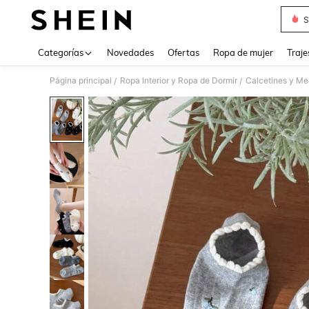
S
Use up 
Categorías
Novedades
Ofertas
Ropa de mujer
Traje
Página principal
Ropa Interior y Ropa de Dormir
Calcetines y Me
/
/