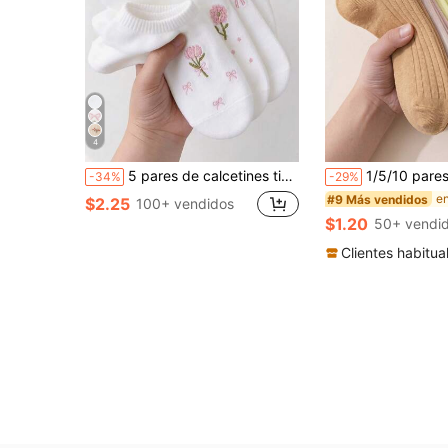
4
5 pares de calcetines tipo barco con lazo de flor blanca aleatorios (sin bordado), transpirables y cómodos, adecuados para todas las estaciones, colores aleatorios
1/5/10 pares de calcetines invisibles de barco de corte bajo para mujer, con lazo de corazón aleatorio, unicolo
-34%
-29%
#9 Más vendidos
$2.25
100+ vendidos
$1.20
50+ vendi
Clientes habitua