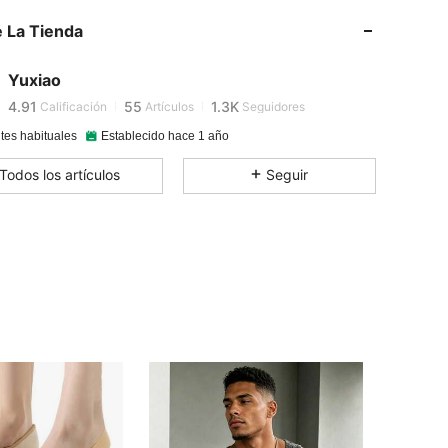
 La Tienda
4.91
55
1.3K
Yuxiao
4.91
55
1.3K
Calificación
Artículos
Seguidores
tes habituales
Establecido hace 1 año
4.91
55
1.3K
Todos los artículos
Seguir
4.91
55
1.3K
4.91
55
1.3K
4.91
55
1.3K
4.91
55
1.3K
4.91
55
1.3K
4.91
55
1.3K