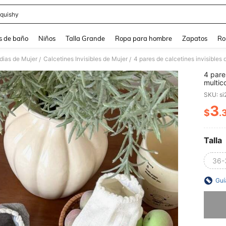
quishy
and down arrow keys to navigate search Búsqueda reciente and Busca y Encuentr
s de baño
Niños
Talla Grande
Ropa para hombre
Zapatos
Ro
dias de Mujer
Calcetines Invisibles de Mujer
/
/
4 pare
multic
diseño 
SKU: s
para p
para el
3
$
.
PR
regalo
Talla
36-
Guí
Lo sent