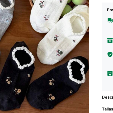
Env
Descr
Talla