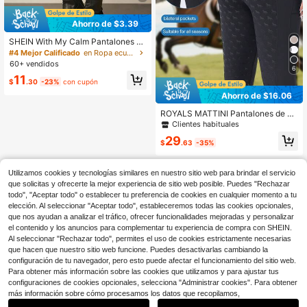
Ahorro de $3.39
SHEIN With My Calm Pantalones de
portivos de mujer para otoño/invier
#4 Mejor Calificado
en Ropa ecuestre para mujer
no, estilo ecuestre, negros ajustado
60+ vendidos
6
s de 3/4 de longitud con cintura, bol
11
sillos de doble capa, adecuados par
$
.30
-23%
con cupón
a uso diario casual, correr, yoga, gi
Ahorro de $16.06
mnasio, tenis, golf, equitación
ROYALS MATTINI Pantalones de eq
uitación de unicolor y ajuste ceñido
Clientes habituales
para mujer, pantalones de montar c
29
on bolsillos, equipo de competición
$
.63
-35%
& entrenamiento de equitación dep
ortes
Utilizamos cookies y tecnologías similares en nuestro sitio web para brindar el servicio
que solicitas y ofrecerte la mejor experiencia de sitio web posible. Puedes "Rechazar
todo", "Aceptar todo" o establecer tu preferencia de cookies en cualquier momento a tu
elección. Al seleccionar "Aceptar todo", estableceremos todas las cookies opcionales,
que nos ayudan a analizar el tráfico, ofrecer funcionalidades mejoradas y personalizar
el contenido y los anuncios para complementar tu experiencia de compra con SHEIN.
Al seleccionar "Rechazar todo", permites el uso de cookies estrictamente necesarias
que hacen que nuestro sitio web funcione. Puedes desactivarlas cambiando la
configuración de tu navegador, pero esto puede afectar el funcionamiento del sitio web.
Para obtener más información sobre las cookies que utilizamos y para ajustar tus
configuraciones de cookies opcionales, selecciona "Administrar cookies". Para obtener
más información sobre cómo procesamos los datos que recopilamos,