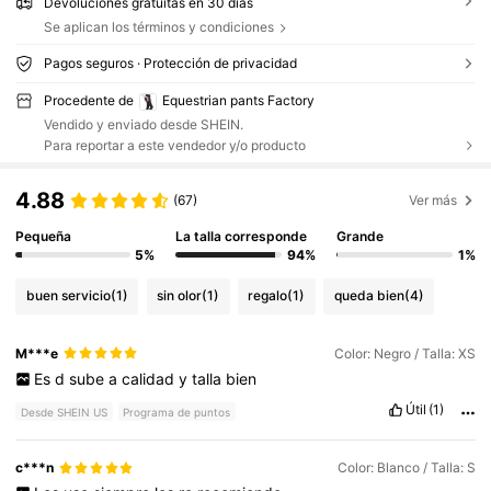
Devoluciones gratuitas en 30 días
Se aplican los términos y condiciones
Pagos seguros · Protección de privacidad
Procedente de
Equestrian pants Factory
Vendido y enviado desde SHEIN.
Para reportar a este vendedor y/o producto
4.88
(67)
Ver más
Pequeña
La talla corresponde
Grande
5%
94%
1%
buen servicio
(1)
sin olor
(1)
regalo
(1)
queda bien
(4)
M***e
Color: Negro / Talla: XS
Es
d
sube
a
calidad
y
talla
bien
Útil
(1)
Desde SHEIN US
Programa de puntos
c***n
Color: Blanco / Talla: S