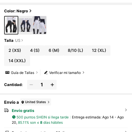
talones elásticos de ajuste ceñido resistent
es al desgaste con silicona antideslizante para
montar a caballo, equipo ecuestre (sin forro) ne
Color: Negro
gro
Talla
US
2
(XS)
4
(S)
6
(M)
8/10
(L)
12
(XL)
14
(XXL)
Guía de Tallas
Verificar mi tamaño
Cantidad:
Envío a
United States
Envío gratis
500 puntos SHEIN si llega tarde
Entrega estimada:
Ago 14 - Ago
20,
85.11% son ≤
8
días hábiles