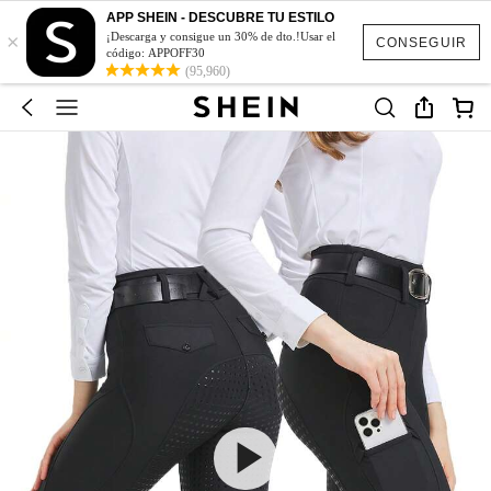
APP SHEIN - DESCUBRE TU ESTILO
×
¡Descarga y consigue un 30% de dto.!Usar el
CONSEGUIR
código: APPOFF30
(95,960)