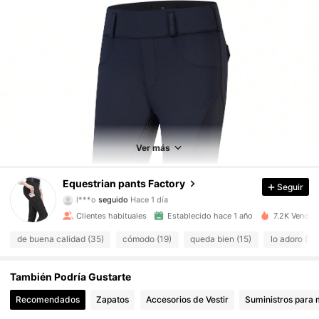
5.3K Seguidores
4.92
5.3K Seguidores
4.92
Ver más
5.3K Seguidores
4.92
Equestrian pants Factory
Seguir
5.3K Seguidores
4.92
Clientes habituales
Establecido hace 1 año
7.2K Vendid
5.3K Seguidores
4.92
de buena calidad (35)
cómodo (19)
queda bien (15)
lo adoro (13
5.3K Seguidores
4.92
También Podría Gustarte
5.3K Seguidores
4.92
Recomendados
Zapatos
Accesorios de Vestir
Suministros para