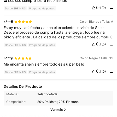
Los
uso
siempre
los
re
recomiendo
Útil
(0)
Desde SHEIN US
Programa de puntos
x***5
Color: Blanco / Talla: M
Estoy
muy
satisfecho
/
a
con
el
excelente
servicio
de
Shein
.
Desde
el
proceso
de
compra
hasta
la
entrega
,
todo
fue
r
á
pido
y
eficiente
.
La
calidad
de
los
productos
siempre
cumple
con
las
expectativas
y
la
atenci
ó
n
al
cliente
es
excepcional
.
Útil
(0)
Desde SHEIN US
Programa de puntos
Sin
duda
,
seguir
é
comprando
en
Shein
por
la
facilidad
y
la
confianza
que
ofrecen
¡
Altame
!
n***y
Color: Negro / Talla: XS
Me
encanta
shein
siempre
todo
es
s
ú
per
bello
Útil
(0)
Desde SHEIN US
Programa de puntos
Detalles Del Producto
Material:
Tela tricotada
Composición:
80% Poliéster, 20% Elastano
Ver más