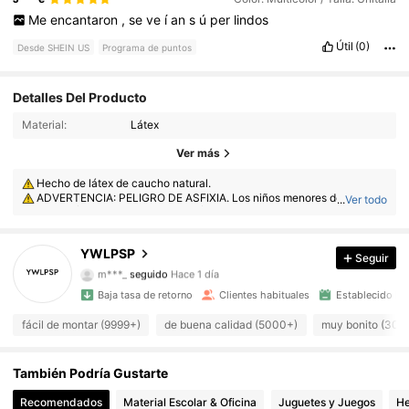
Me
encantaron
,
se
ve
í
an
s
ú
per
lindos
Útil
(0)
Desde SHEIN US
Programa de puntos
Detalles Del Producto
Material:
Látex
Ver más
3.8K Seguidores
4.91
Hecho de látex de caucho natural.
ADVERTENCIA: PELIGRO DE ASFIXIA. Los niños menores de 8 años
...
Ver todo
3.8K Seguidores
4.91
pueden asfixiarse con globos sin inflar o rotos. Se requiere la supervisió
n de un adulto. Mantenga los globos sin inflar fuera del alcance de los ni
ños. Deseche los globos rotos inmediatamente.
3.8K Seguidores
4.91
YWLPSP
Seguir
m***_
seguido
Hace 1 día
3.8K Seguidores
4.91
Baja tasa de retorno
Clientes habituales
Establecido ha
fácil de montar (9999+)
de buena calidad (5000+)
muy bonito (300
3.8K Seguidores
4.91
También Podría Gustarte
3.8K Seguidores
4.91
Recomendados
Material Escolar & Oficina
Juguetes y Juegos
He