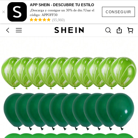
APP SHEIN - DESCUBRE TU ESTILO
×
¡Descarga y consigue un 30% de dto.!Usar el
CONSEGUIR
código: APPOFF30
(95,960)