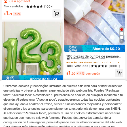
ores verde salvia, marrón, verde oli
¡Casi agotado!
va, café y dorado metálico con dise
1k+ vendidos
(100+)
ño de eucalipto, globos de camuflaj
1
e militar y de caza, adecuados para
$
.71
-15%
decoración de baby shower con te
ma de bosque y fiestas de cumplea
ños
7
Ahorro de $0.20
#1 Más vendidos
en 0~4 USD Globos
Establecido hace 1 año
100 piezas de puntos de pegament
o para globos, regreso a la escuela,
#1 Más vendidos
#1 Más vendidos
en 0~4 USD Globos
en 0~4 USD Globos
Día de San Valentín, decoraciones
Establecido hace 1 año
Establecido hace 1 año
10k+ vendidos
(1000+)
para fiestas
#1 Más vendidos
en 0~4 USD Globos
1
$
.20
-14%
con cupón
Establecido hace 1 año
Ahorro de $0.24
Utilizamos cookies y tecnologías similares en nuestro sitio web para brindar el servicio
1 pieza Globo de número Mylar de
32 pulgadas en verde lima, adecua
que solicitas y ofrecerte la mejor experiencia de sitio web posible. Puedes "Rechazar
#10 Más vendidos
en Verde Globos Decorativos
do para decoración de fiesta de pri
todo", "Aceptar todo" o establecer tu preferencia de cookies en cualquier momento a tu
600+ vendidos
(100+)
mavera, cumpleaños o aniversario
elección. Al seleccionar "Aceptar todo", estableceremos todas las cookies opcionales,
1
$
.66
-13%
que nos ayudan a analizar el tráfico, ofrecer funcionalidades mejoradas y personalizar
el contenido y los anuncios para complementar tu experiencia de compra con SHEIN.
Al seleccionar "Rechazar todo", permites el uso de cookies estrictamente necesarias
que hacen que nuestro sitio web funcione. Puedes desactivarlas cambiando la
configuración de tu navegador, pero esto puede afectar el funcionamiento del sitio web.
Para obtener más información sobre las cookies que utilizamos y para ajustar tus