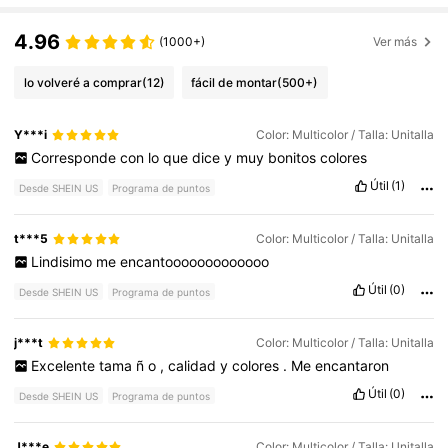
4.96
(1000+)
Ver más
lo volveré a comprar
(12)
fácil de montar
(500+)
Y***i
Color: Multicolor / Talla: Unitalla
Corresponde
con
lo
que
dice
y
muy
bonitos
colores
Útil
(1)
Desde SHEIN US
Programa de puntos
t***5
Color: Multicolor / Talla: Unitalla
Lindisimo
me
encantooooooooooooo
Útil
(0)
Desde SHEIN US
Programa de puntos
j***t
Color: Multicolor / Talla: Unitalla
Excelente
tama
ñ
o
,
calidad
y
colores
.
Me
encantaron
Útil
(0)
Desde SHEIN US
Programa de puntos
J***e
Color: Multicolor / Talla: Unitalla