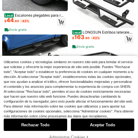
Escalones plegables para rue
Local
44
da de neumático, capacidad de pes
$
.80
-43%
Ahorro de $0.40
o de 350 lb, mecanismo de trinquet
4 PIEZAS Viseras de ventana
Local
e antideslizante de mandíbula de ti
31
estilo Mugen compatibles con Camr
Envío gratis
2 Juegos de Pedales Antideslizante
$
.78
-40%
LONGSUN Estribos laterales
burón, altura y ancho ajustables---
Local
y 2025-2026 Protectores de lluvia
s para Coche - Pedales de Freno, A
¡Casi agotado!
163
abatibles de acero al carbono refor
Adecuado para camiones, SUV y c
ahumados/tintados de acrílico Acce
$
.60
-43%
celerador y Embrague de Aleación -
Free Shipping
100+ vendidos
zado para Bronco 2021-2025, 4 pu
aravanas
sorios para automóviles
Adecuado para Sedán, SUV, ATV -
4
ertas, acabado en polvo negro mat
Envío gratis
$
.90
-8%
Kit de Reemplazo de Transmisión A
e, instalación sencilla con tornillos,
utomática, Almohadillas de Goma A
no compatible con Bronco Sport
ntideslizantes, Pedales Duraderos|
Pedales Ergonómicos|Pedales Dura
Utilizamos cookies y tecnologías similares en nuestro sitio web para brindar el servicio
deros Modelo de Año Nuevo
que solicitas y ofrecerte la mejor experiencia de sitio web posible. Puedes "Rechazar
todo", "Aceptar todo" o establecer tu preferencia de cookies en cualquier momento a tu
elección. Al seleccionar "Aceptar todo", estableceremos todas las cookies opcionales,
que nos ayudan a analizar el tráfico, ofrecer funcionalidades mejoradas y personalizar
el contenido y los anuncios para complementar tu experiencia de compra con SHEIN.
Al seleccionar "Rechazar todo", permites el uso de cookies estrictamente necesarias
que hacen que nuestro sitio web funcione. Puedes desactivarlas cambiando la
configuración de tu navegador, pero esto puede afectar el funcionamiento del sitio web.
LONGSUN Estribos laterales
Local
Para obtener más información sobre las cookies que utilizamos y para ajustar tus
Ahorro de $49.58
200
desplegables compatibles con mod
$
.41
-51%
configuraciones de cookies opcionales, selecciona "Administrar cookies". Para obtener
elos de 4 puertas Crew Cab Chevr
Ahorro de $83.50
Mostrar artículos similares con stock
Ver todo
Mesa de portón trasero, para
más información sobre cómo procesamos los datos que recopilamos,
Local
olet Colorado / GMC Canyon 2015-
Ahorro de $9.78
Envío gratis
40
Fo Rd Bronco 2021-2025, capacida
GCCSJ Escalón de neumátic
2025 & 2026
Local
$
.62
-55%
Rechazar Todo
Aceptar Todo
d de carga de 40 kg, panel MOLLE
56
Lo sentimos, este producto está agotado.
o, escalón plegable ajustable para
2 piezas de pegatinas decora
$
.50
-60%
Local
de acero al carbono plegable, estan
camión, SUV, caravana, apto para
5
4-5 días hábiles
Free Shipping
tivas para parabrisas de coche, uni
$
.52
-64%
te de almacenamiento de carga de
neumáticos de 9" a 13", con diseño
versales, para ventilación de capó,
Envío gratis
Administrar Cookies
puerta trasera, soporte de equipaje,