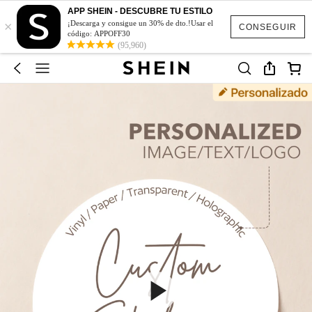
APP SHEIN - DESCUBRE TU ESTILO
×
¡Descarga y consigue un 30% de dto.!Usar el
CONSEGUIR
código: APPOFF30
(95,960)