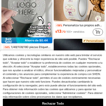
Personaliza tus propios adhesivos y etiquetas redondas según tu diseño y logotipo - Personaliza tus adhesivos de rollo para negocios, disponibles en varias formas y tamaños, multifuncionales, ornamentales, reutilizables, regalos ideales para él, regalos ideales para ella, novio, papá, novia, mamá, familia, amigos, salón de té, hogar, jardín, oficina, para aniversarios, para el Día de San Valentín, para el Día de la Madre, para cumpleaños, para el Día del Padre, para graduaciones, para bodas, para inauguraciones de casa, suministros escolares
-19%
13
$
.73
100+ vendidos
4
Ahorro de $0.44
1/48/108/180 piezas Etiquetas personalizadas - Pegatinas personalizables, puedes añadir cualquier texto, imágenes, pegatinas de etiquetas de agradecimiento personalizadas, material PVC, resistente al agua, personalización colorida, regalo ideal único, adecuado para hombres, mujeres, familia, amigos, hijo, hija, mascotas (como perros, gatos), adecuado para aniversario, cumpleaños, reunión familiar, Navidad, Halloween, envoltura de regalos, calendario festivo
-14%
(100+)
Utilizamos cookies y tecnologías similares en nuestro sitio web para brindar el servicio
2
$
.66
1.4k+ vendidos
que solicitas y ofrecerte la mejor experiencia de sitio web posible. Puedes "Rechazar
todo", "Aceptar todo" o establecer tu preferencia de cookies en cualquier momento a tu
elección. Al seleccionar "Aceptar todo", estableceremos todas las cookies opcionales,
que nos ayudan a analizar el tráfico, ofrecer funcionalidades mejoradas y personalizar
el contenido y los anuncios para complementar tu experiencia de compra con SHEIN.
Al seleccionar "Rechazar todo", permites el uso de cookies estrictamente necesarias
que hacen que nuestro sitio web funcione. Puedes desactivarlas cambiando la
configuración de tu navegador, pero esto puede afectar el funcionamiento del sitio web.
Para obtener más información sobre las cookies que utilizamos y para ajustar tus
configuraciones de cookies opcionales, selecciona "Administrar cookies". Para obtener
más información sobre cómo procesamos los datos que recopilamos,
Rechazar Todo
Ahorro de $0.46