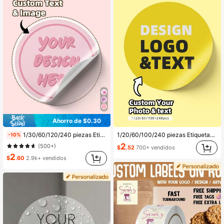
Ahorro de $0.30
1/30/60/120/240 piezas Etiquetas personalizables - Pegatinas con texto e imagen personalizados, incluyendo etiquetas de agradecimiento personalizadas, pegatinas de sellado, sin planchado, pegatinas decorativas personalizadas de colores, perfectas para hombres, mujeres, familia, amigos, vacaciones, hogar, regreso a la escuela
1/20/60/100/240 piezas Etiquetas personalizadas, personalizables con cualquier diseño, imagen, logotipo, texto, pegatinas, material PVC resistente al agua, adecuado para graduación, boda, cumpleaños y otras ocasiones, puede diseñar sus propias pegatinas personalizadas, decoración fuerte, vintage exquisito, personalizado único, regalo ideal para él, multifuncional, personalizable, personalizado
-10%
2
(500+)
$
.52
700+ vendidos
2
$
.60
2.9k+ vendidos