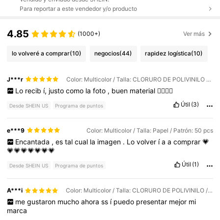
Para reportar a este vendedor y/o producto
4.85
(1000+)
Ver más
lo volveré a comprar
(10)
negocios
(44)
rapidez logística
(10)
J***r
Color: Multicolor / Talla: CLORURO DE POLIVINILO / Patrón: 200 piezas
Lo
recib
í,
justo
como
la
foto
,
buen
material
👍🏽💪🏽
Útil
(3)
Desde SHEIN US
Programa de puntos
e***9
Color: Multicolor / Talla: Papel / Patrón: 50 pcs
Encantada
,
es
tal
cual
la
imagen
.
Lo
volver
í
a
a
comprar
💗
💗💗💗💗💗💗💗
Útil
(1)
Desde SHEIN US
Programa de puntos
A***i
Color: Multicolor / Talla: CLORURO DE POLIVINILO / Patrón: 100 piezas
me
gustaron
mucho
ahora
ss
í
puedo
presentar
mejor
mi
marca