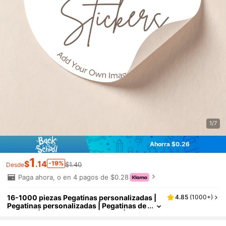
1/7
Ahorra $0.26
1
$
.14
-19%
$1.40
Desde
Paga ahora, o en 4 pagos de $0.28
16-1000 piezas Pegatinas personalizadas |
4.85
(
1000+
)
Pegatinas personalizadas | Pegatinas de
logotipo | Pegatinas holográficas | Pegat
inas de negocios | Pegatinas impermeables