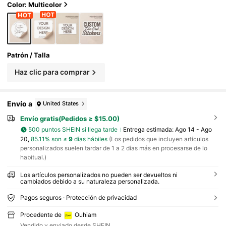
de cualquier tamaño | 5/6/7cm | Etiquetas pe
Color: Multicolor
rsonalizadas | Etiquetas de envío | Pegatinas
de pedido | Pegatinas de boda | Pegatinas de
fiesta | Pegatinas de cumpleaños | Regalos d
e Halloween, Acción de Gracias y Navidad | P
egatinas de regalo, Crea un ambiente cálido,
Renovación del hogar en otoño, Decoración
Patrón / Talla
navideña, Armonía del hogar, Para pequeños
negocios
Haz clic para comprar
Envío a
United States
Envío gratis(Pedidos ≥ $15.00)
500 puntos SHEIN si llega tarde
Entrega estimada:
Ago 14 - Ago
20,
85.11% son ≤
9
días hábiles
(Los pedidos que incluyen artículos
personalizados suelen tardar de 1 a 2 días más en procesarse de lo
habitual.)
Los artículos personalizados no pueden ser devueltos ni
cambiados debido a su naturaleza personalizada.
Pagos seguros · Protección de privacidad
Procedente de
Ouhiam
Vendido y enviado desde SHEIN.