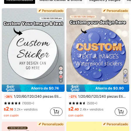
3.6K Seguidores
4.85
3.6K Seguidores
4.85
3.6K Seguidores
4.85
3.6K Seguidores
4.85
4
Ahorro de $0.74
Ahorro de $0.90
3.6K Seguidores
4.85
1/20/60/120/240 piezas Etiquetas personalizadas - Pegatinas de texto e imagen personalizables, Pegatinas de etiquetas de agradecimiento personalizadas, Decorativas y coloridas, Regalo ideal para hombres, mujeres, familia, amigos, aniversario, cumpleaños, hogar, Adecuado para decoración de vacaciones, regreso a la escuela, boda, cumpleaños, fiesta, Halloween, Navidad, pequeños negocios
1/20/60/120/240 piezas Etiquetas personalizadas - Personalizables con cualquier diseño, imagen, logotipo o texto, pegatinas redondas, etiquetas de agradecimiento personalizables, regalos, decoraciones, personalización colorida, temporada de graduación, vuelta al colegio, regalo único ideal para hombres, mujeres, familia, amigos, aniversario, cumpleaños, hogar, actividades artísticas, ambiente cálido, renovación del hogar en otoño, decoración navideña, armonía familiar
-26%
-27%
(1000+)
(500+)
2
2
$
.16
3.2k+ vendidos
$
.40
2.4k+ vendidos
3.6K Seguidores
4.85
con cupón
con cupón