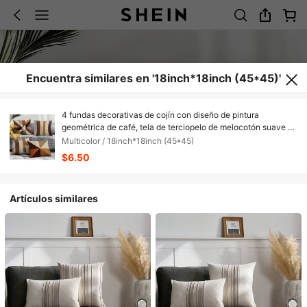
Encuentra similares en '18inch*18inch (45*45)'
4 fundas decorativas de cojín con diseño de pintura
geométrica de café, tela de terciopelo de melocotón suave a
la piel, impresión unilateral de 45*45CM, adecuado para el
Multicolor / 18inch*18inch (45*45)
hogar, dormitorio, sala de estar, sofá, regalo
$6.50
Artículos similares