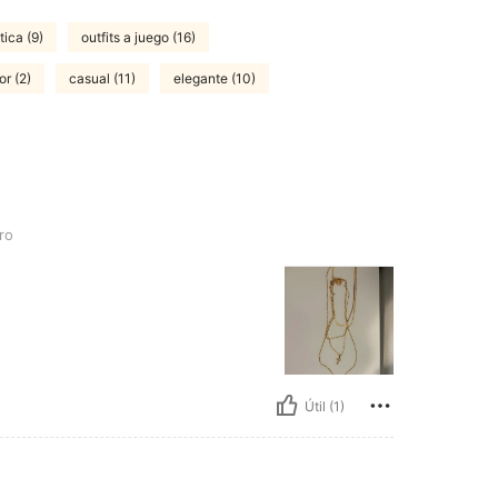
tica (9)
outfits a juego (16)
or (2)
casual (11)
elegante (10)
ro
Útil (1)