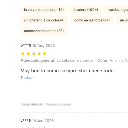
lo volveré a comprar (14)
lo adoro (100+)
rapidez logís
sin diferencia de color (4)
como en las fotos (84)
sin ol
accesorios faltantes (23)
b***5
15 Aug,2025
Adecuado general: La talla corresponde, Color: Amarillo Oro
Adecuado general:
La talla corresponde
Color:
Amarillo O
Muy bonito como siempre shein tiene todo
Traducir
Desde SHEIN US
Programa de puntos
L***5
14 Jan,2026