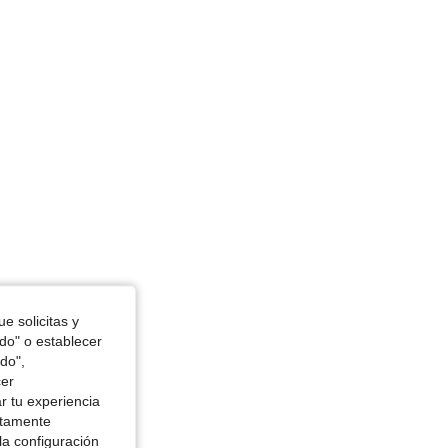
e solicitas y
odo" o establecer
do",
cer
r tu experiencia
ctamente
la configuración