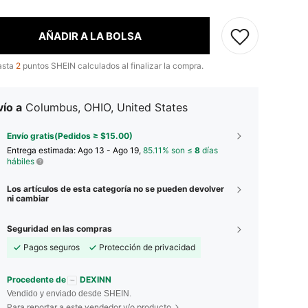
AÑADIR A LA BOLSA
asta
2
puntos SHEIN calculados al finalizar la compra.
ío a
Columbus, OHIO, United States
Envío gratis(Pedidos ≥ $15.00)
Entrega estimada:
Ago 13 - Ago 19,
85.11% son ≤
8
días
hábiles
Los artículos de esta categoría no se pueden devolver
ni cambiar
Seguridad en las compras
Pagos seguros
Protección de privacidad
Procedente de
DEXINN
Vendido y enviado desde SHEIN.
Para reportar a este vendedor y/o producto