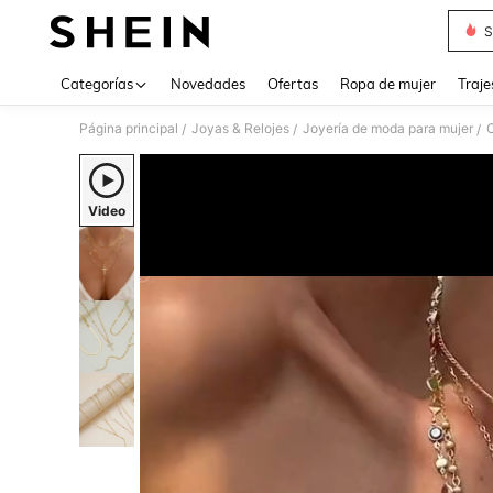
S
Use up 
Categorías
Novedades
Ofertas
Ropa de mujer
Traje
Página principal
Joyas & Relojes
Joyería de moda para mujer
C
/
/
/
Video