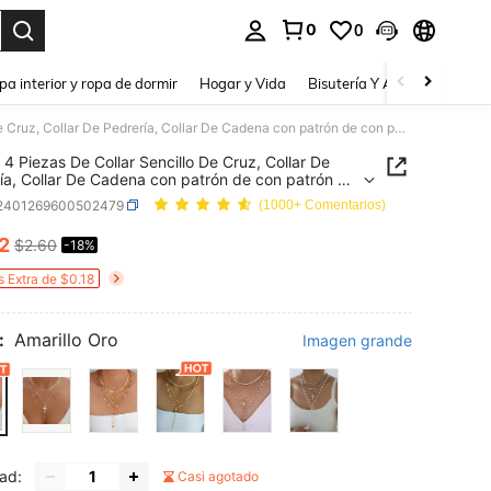
0
0
a. Press Enter to select.
pa interior y ropa de dormir
Hogar y Vida
Bisutería Y Accesorios
Be
Set De 4 Piezas De Collar Sencillo De Cruz, Collar De Pedrería, Collar De Cadena con patrón de con patrón de piel de serpiente Y Flecos, Ideal Para Citas Y Vacaciones Femeninas.
 4 Piezas De Collar Sencillo De Cruz, Collar De
ía, Collar De Cadena con patrón de con patrón de
e serpiente Y Flecos, Ideal Para Citas Y Vacaciones
j2401269600502479
(1000+ Comentarios)
nas.
12
$2.60
-18%
ICE AND AVAILABILITY
s Extra de $0.18
:
Amarillo Oro
Imagen grande
ad:
Casi agotado