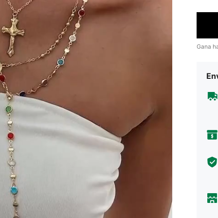
Gana h
Env