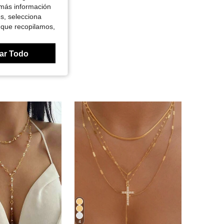
 más información
es, selecciona
 que recopilamos,
ar Todo
4