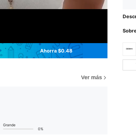
Descr
Sobre
Ahorra $0.48
)
Ver más
Grande
0%