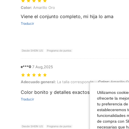
Color: Amarillo Oro
Color:
Amarillo Oro
Viene el conjunto completo, mi hija lo ama
Traducir
Desde SHEIN US
Programa de puntos
e***0
7 Aug,2025
Adecuado general: La talla corresponde, Color: Amarillo Oro
Adecuado general:
La talla corresponde
Color:
Amarillo O
Color bonito y detalles exactos
Utilizamos cookies
ofrecerte la mejo
Traducir
tu preferencia de
estableceremos to
funcionalidades m
de compra con SH
necesarias que h
Desde SHEIN US
Programa de puntos