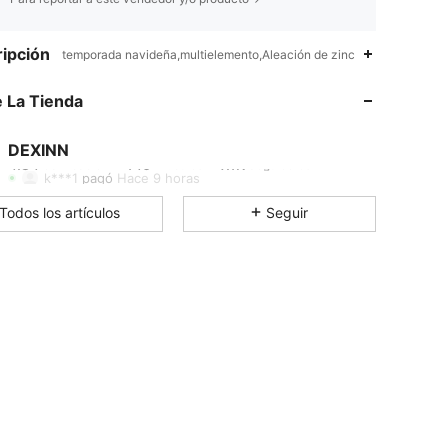
4.84
146
7.1K
ipción
temporada navideña,multielemento,Aleación de zinc
 La Tienda
4.84
146
7.1K
DEXINN
4.84
146
7.1K
k***1
pagó
Hace 9 horas
Todos los artículos
Seguir
4.84
146
7.1K
4.84
146
7.1K
4.84
146
7.1K
4.84
146
7.1K