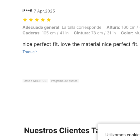
l***5
7 Apr,2025
Adecuado general: La talla corresponde, Altura: 160 cm / 63 in, Peso: 
Adecuado general:
La talla corresponde
Altura:
160 cm / 
Caderas:
105 cm / 41 in
Cintura:
78 cm / 31 in
Color:
Mul
nice perfect fit. love the material nice perfect fit.
Traducir
Desde SHEIN US
Programa de puntos
Nuestros Clientes También Vie
Utilizamos cookies