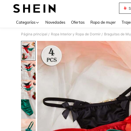
S
Use up 
Categorías
Novedades
Ofertas
Ropa de mujer
Traje
Página principal
Ropa Interior y Ropa de Dormir
Braguitas de Mu
/
/