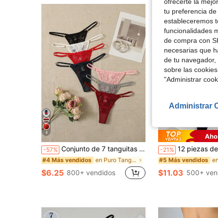
ofrecerte la mejo
tu preferencia de
estableceremos to
funcionalidades m
de compra con SH
necesarias que h
de tu navegador, 
sobre las cookies
"Administrar coo
Administrar 
7
4
Aho
en Puro Tangas de mujer
#4 Más vendidos
#5 Más vendidos
(1000+)
(1000+
Conjunto de 7 tanguitas de encaje, lencería sexy
12 piezas de bragas tipo tanga acanaladas de 
-57%
-21%
en Puro Tangas de mujer
en Puro Tangas de mujer
#4 Más vendidos
#4 Más vendidos
#5 Más vendidos
#5 Más vendidos
(1000+)
(1000+)
(1000+
(1000+
en Puro Tangas de mujer
#4 Más vendidos
#5 Más vendidos
$6.25
$11.03
800+ vendidos
500+ ven
(1000+)
(1000+