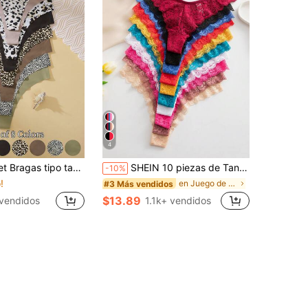
4
ampado exquisito & unicolor sin costuras cómodas de tela suave Bragas tipo tanga para mujer
SHEIN 10 piezas de Tangas de Encaje para Mujer, Ropa Interior Elegante y Cómoda, Sexy
-10%
!
en Juego de 10 piezas Tangas de mujer
#3 Más vendidos
$13.89
vendidos
1.1k+ vendidos