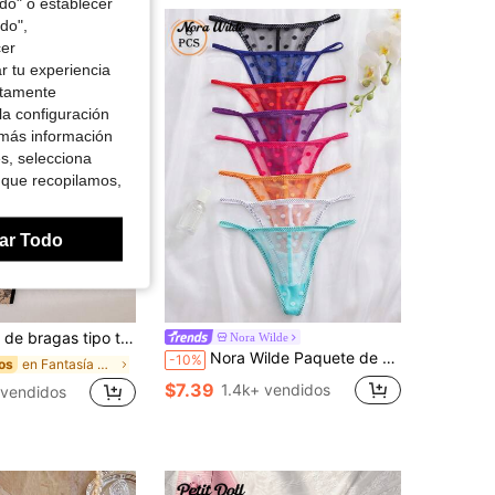
odo" o establecer
do",
cer
r tu experiencia
ctamente
la configuración
 más información
es, selecciona
 que recopilamos,
ar Todo
anga cómodas con borde de encaje en unicolor para mujer
Nora Wilde
Nora Wilde Paquete de 8 piezas de bragas tipo tanga cómodas y elegantes en multicolor, lencería sexy para mujer
-10%
en Fantasía moderna Tangas de mujer
os
$7.39
1.4k+ vendidos
vendidos