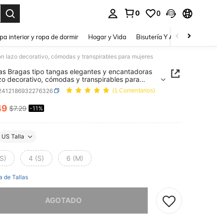
0
0
a. Press Enter to select.
pa interior y ropa de dormir
Hogar y Vida
Bisutería Y Accesorios
Be
n lazo decorativo, cómodas y transpirables para mujeres
as Bragas tipo tangas elegantes y encantadoras
zo decorativo, cómodas y transpirables para
s
i2412186932276326
(1 Comentarios)
49
$7.29
-11%
ICE AND AVAILABILITY
US Talla
S)
4 (S)
6 (M)
a de Tallas
imos, este producto está agotado.
AGOTADO