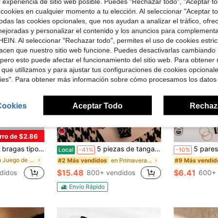
r experiencia de sitio web posible. Puedes "Rechazar todo", "Aceptar t
 cookies en cualquier momento a tu elección. Al seleccionar "Aceptar to
das las cookies opcionales, que nos ayudan a analizar el tráfico, ofre
ejoradas y personalizar el contenido y los anuncios para complementa
EIN. Al seleccionar "Rechazar todo", permites el uso de cookies estri
acen que nuestro sitio web funcione. Puedes desactivarlas cambiando 
pero esto puede afectar el funcionamiento del sitio web. Para obtener
 que utilizamos y para ajustar tus configuraciones de cookies opcional
kies". Para obtener más información sobre cómo procesamos los datos
Cookies
Aceptar Todo
Rechaz
rro de $2.86
en Juego de 12 piezas Tangas de mujer
)
colores surtidos para mujer, para uso diario
5 piezas de tangas de tiro bajo con pedrería para mujer, suaves, transpirables, elásticas, lencería sexy
5 pares de bragas tipo t
Local
-41%
-10%
en Juego de 12 piezas Tangas de mujer
en Juego de 12 piezas Tangas de mujer
en Primavera Tangas de mujer
#2 Más vendidos
#9 Más vendid
)
)
en Juego de 12 piezas Tangas de mujer
$15.48
$6.41
didos
800+ vendidos
600+ 
)
Envío Rápido