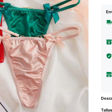
Env
Descr
Talla