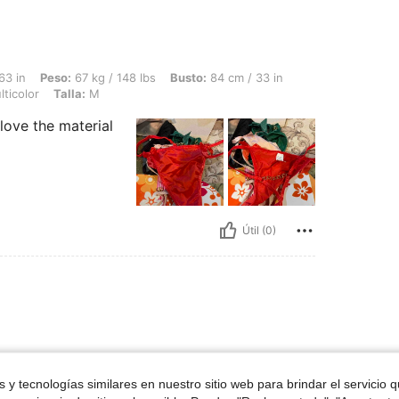
67 kg / 148 lbs, Busto: 84 cm / 33 in, Caderas: 105 cm / 41 in, Cintura: 78 cm / 31
63 in
Peso:
67 kg / 148 lbs
Busto:
84 cm / 33 in
ticolor
Talla:
M
 love the material
Útil (0)
ron
 y tecnologías similares en nuestro sitio web para brindar el servicio qu