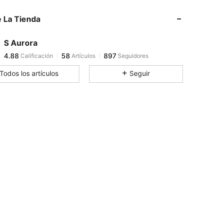
 La Tienda
4.88
58
897
S Aurora
4.88
58
897
Calificación
Artículos
Seguidores
l***7
pagó
Hace 1 día
Todos los artículos
Seguir
4.88
58
897
4.88
58
897
4.88
58
897
4.88
58
897
4.88
58
897