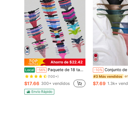
Ahorro de $22.42
Paquete de 18 tangas de encaje sexy y cómodos de tiro bajo, surtidos al azar, para mujeres
Conjunto de 7 piezas de bragas tipo tanga sin 
Local
-56%
-10%
#3 Más vendidos
(100+)
$17.66
$7.69
300+ vendidos
1.3k+ vend
Envío Rápido