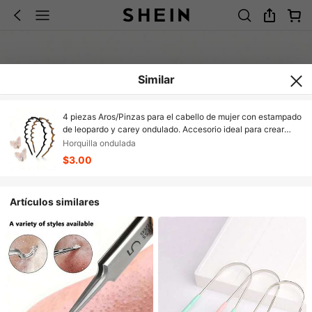
Similar
4 piezas Aros/Pinzas para el cabello de mujer con estampado
de leopardo y carey ondulado. Accesorio ideal para crear
estilos elegantes y hermosos | Aros de cabello ondulado
Horquilla ondulada
suaves y cómodos | Gran regalo para mujeres | Combinación
$3.00
de negro y carey
Artículos similares