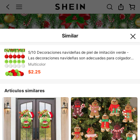
Similar
5/10 Decoraciones navideñas de piel de imitación verde -
Las decoraciones navideñas son adecuadas para colgadores
de árbol de Navidad DIY, reuniones familiares y coronas de
Multicolor
árbol de Navidad interiores. Decoración de chimenea.
$2.25
Decoraciones navideñas. Decoración de corona -
Decoraciones navideñas y de invierno sin plumas
Artículos similares