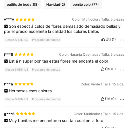
outfits de boda
(88)
Navidad
(2)
bonito color
(77)
v***y
Color: Multicolor / Talla: 5 piezas
Son
espect
á
culos
de
flores
demasiado
demasiado
bellas
y
por
el
precio
excelente
la
calidad
los
colores
bellos
Útil
(1)
Desde SHEIN US
Programa de puntos
j***8
Color: Naranja Quemada / Talla: 5 piezas
Est
á
n
super
bonitas
estas
flores
me
encanta
el
color
Útil
(0)
Desde SHEIN US
Programa de puntos
l***h
Color: Verde / Talla: 15 Uds.
Hermosos
esos
colores
Útil
(0)
Desde SHEIN US
Programa de puntos
g***6
Color: Multicolor / Talla: 15 Uds.
Muy
bonitas
me
encantaron
son
tan
cual
en
la
foto