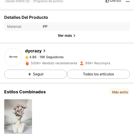
Útil
(0)
Desde SHEIN US
Programa de puntos
19K Seguidores
4.86
Detalles Del Producto
Material:
PP
19K Seguidores
4.86
Ver más
dycrazy
19K Seguidores
4.86
r***p
pagó
Hace 1 día
500K+ Vendido recientemente
99K+ Recompra
19K Seguidores
4.86
Seguir
Todos los artículos
Estilos Combinados
19K Seguidores
Más estilo
4.86
19K Seguidores
4.86
19K Seguidores
4.86