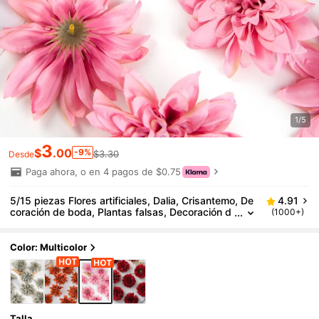
1/5
3
$
.00
-9%
$3.30
Desde
Paga ahora, o en 4 pagos de $0.75
5/15 piezas Flores artificiales, Dalia, Crisantemo, De
4.91
coración de boda, Plantas falsas, Decoración d
(1000+)
e habitación, Decoración de otoño, Decoración
de centro de flores artificiales de otoño, Caja de car
amelos DIY, Regalo de fiesta, Decoraciones, Corsag
Color: Multicolor
e de muñeca nupcial, Caja de ramo, Accesorios de
decoración del hogar, Día de San Valentín, Regalo d
el Día de la Madre, Materiales de caja de flores, Dec
oración de Año Nuevo, Decoración de otoño
Talla