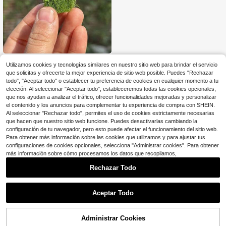
o, jardín al aire libre, boda, bricolaje
para sala de estar, caja de caramelo
s, corona, follaje artificial
6 piezas/Caja Modelo de raci
NEW
Utilizamos cookies y tecnologías similares en nuestro sitio web para brindar el servicio
mo de flores reales, modelo de flor a
4
$
.59
-43%
que solicitas y ofrecerte la mejor experiencia de sitio web posible. Puedes "Rechazar
rtificial de rosa estática mini, escen
todo", "Aceptar todo" o establecer tu preferencia de cookies en cualquier momento a tu
a de paisaje, material para hacer m
odelos arquitectónicos, manualidad
elección. Al seleccionar "Aceptar todo", estableceremos todas las cookies opcionales,
es DIY, kit de modelo de terreno, mo
que nos ayudan a analizar el tráfico, ofrecer funcionalidades mejoradas y personalizar
delo de escena estática de resina p
el contenido y los anuncios para complementar tu experiencia de compra con SHEIN.
ara diseño de tren, racimo de céspe
Al seleccionar "Rechazar todo", permites el uso de cookies estrictamente necesarias
d artificial mini adecuado para casa
que hacen que nuestro sitio web funcione. Puedes desactivarlas cambiando la
de muñecas, mini paisaje, jardín de
configuración de tu navegador, pero esto puede afectar el funcionamiento del sitio web.
hadas y modelo de ferrocarril de tre
Para obtener más información sobre las cookies que utilizamos y para ajustar tus
n
configuraciones de cookies opcionales, selecciona "Administrar cookies". Para obtener
más información sobre cómo procesamos los datos que recopilamos,
Rechazar Todo
Aceptar Todo
Administrar Cookies
AÑADIR A LA BOLSA
¡9% DE DESCUENTO!