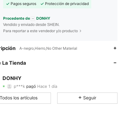
Pagos seguros
Protección de privacidad
Procedente de
DONHY
Vendido y enviado desde SHEIN.
Para reportar a este vendedor y/o producto
ipción
A-negro,Hierro,No Other Material
 La Tienda
4.87
15
305
DONHY
4.87
15
305
p***k
pagó
Hace 1 día
m***4
seguido
Hace 1 día
4.87
15
305
Todos los artículos
Seguir
4.87
15
305
4.87
15
305
4.87
15
305