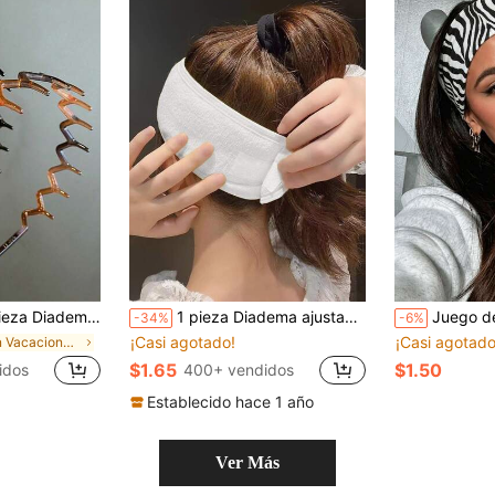
e, adecuada para el uso diario de mujeres y niñas, ocasiones casuales, desplazamientos y vacaciones, excelente regalo para familiares y amigos
1 pieza Diadema ajustable con , diadema blanca minimalista para lavarse la cara, diadema de doble propósito antideslizante y protectora del cabello para el hogar, el baño, la decoración de otoño, el regreso a la escuela y accesorios para el cabello
Juego de 3/1 piezas de diadema de moda con estampado de cebra para mujer, adecuada para u
-34%
-6%
¡Casi agotado!
¡Casi agotado
en Vacaciones Aparatos de baño
$1.65
$1.50
idos
400+ vendidos
Establecido hace 1 año
Ver Más