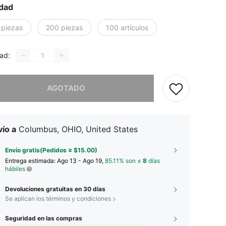
dad
 piezas
200 piezas
100 artículos
ad:
imos, este producto está agotado.
AGOTADO
ío a
Columbus, OHIO, United States
Envío gratis(Pedidos ≥ $15.00)
Entrega estimada:
Ago 13 - Ago 19,
85.11% son ≤
8
días
hábiles
Devoluciones gratuitas en 30 días
Se aplican los términos y condiciones
Seguridad en las compras