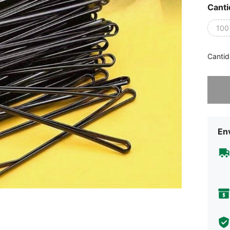
Canti
100
Cantid
Lo sent
Env