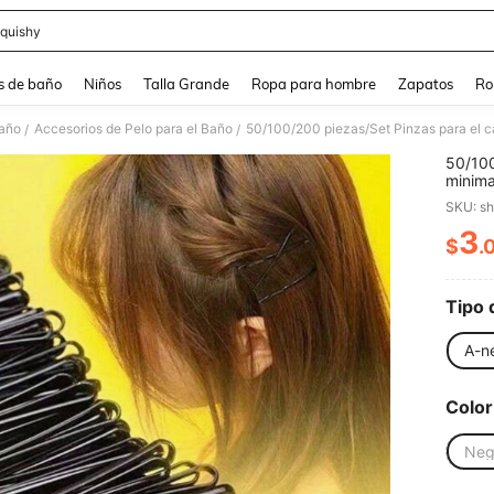
quishy
and down arrow keys to navigate search Búsqueda reciente and Busca y Encuentr
s de baño
Niños
Talla Grande
Ropa para hombre
Zapatos
Ro
Baño
Accesorios de Pelo para el Baño
/
/
50/100
minima
acceso
SKU: s
ideal 
peinado
3
$
.
PR
pinzas
multip
campu
Tipo 
A-n
Color
Neg