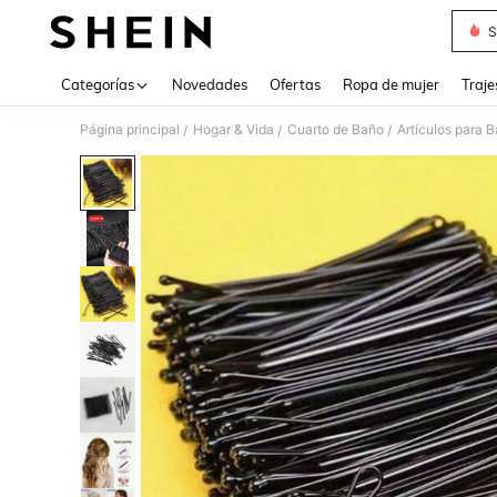
S
Use up 
Categorías
Novedades
Ofertas
Ropa de mujer
Traje
Página principal
Hogar & Vida
Cuarto de Baño
Artículos para 
/
/
/