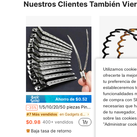
Nuestros Clientes También Vie
Utilizamos cookies
ofrecerte la mejo
tu preferencia de
estableceremos to
funcionalidades m
Ahorro de $0.52
de compra con SH
necesarias que h
1/5/10/20/50 piezas Pinzas de sección para el cabello - Pinzas de cocodrilo para peinar cabello largo rizado y grueso, 20 paquetes de pinzas de caimán para mujeres, pinzas de salón de metal negro
1/2pcs/Set Diadema de mujer con diseño zigzag - Diadema y clip para el cabello, accesorios de moda, crea un peinado suave - Diadema ondulada c
-35%
-13%
de tu navegador, 
¡Casi agotado!
en Gadgets de baño Productos de bajo precio Aparat
#7 Más vendidos
sobre las cookies
$0.98
$1.30
400+ vendidos
1.6k+ vend
"Administrar coo
Baja tasa de retorno