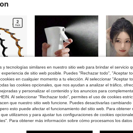
ron
 y tecnologías similares en nuestro sitio web para brindar el servicio qu
r experiencia de sitio web posible. Puedes "Rechazar todo", "Aceptar t
 cookies en cualquier momento a tu elección. Al seleccionar "Aceptar to
das las cookies opcionales, que nos ayudan a analizar el tráfico, ofre
ejoradas y personalizar el contenido y los anuncios para complementa
Ahorro de $0.21
EIN. Al seleccionar "Rechazar todo", permites el uso de cookies estri
#1 Más vendid
acen que nuestro sitio web funcione. Puedes desactivarlas cambiando 
ómoda | Diadema con peine | Regalo ideal para mujeres, negro y carey, adecuado para cabello rizado y liso, regalo del Día de la Madre
Botella de Rociado Continuo 2026 Nueva - Niebla Ultra Fina, Adecuada para Cabello, Limpieza del Hogar, Plantas, Artículos del Hogar, Botella de Rociado para Plancha de Vapor Portátil, Vaporizador Facial, Botella de Rociado de Alcohol Mini, Contenedor de Tónico, Decoración del Baño del Hogar, Multifuncional
Almohadilla de esponja esponjosa para el cabello, herramienta para levantar la raíz, accesorio para el cabello de mujer, almohadilla de cabello invisible, peine de esponja invisible de doble cara, clip de esponja BB para el cabel
-14%
-7%
¡Casi agotado
pero esto puede afectar el funcionamiento del sitio web. Para obtener
en Dispensadores de jabón y loción y botellas disp
#1 Más vendidos
#1 Más vendid
#1 Más vendid
 que utilizamos y para ajustar tus configuraciones de cookies opcional
¡Casi agotado
¡Casi agotado
$1.29
$1.40
idos
6.2k+ vendidos
60+ v
kies". Para obtener más información sobre cómo procesamos los datos
#1 Más vendid
¡Casi agotado