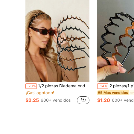
1/2 piezas Diadema ondulada con dientes, simple y antideslizante, adecuada para hombres y mujeres, cuidado del cabello y de la piel, diadema, aro para el cabello, accesorio para el cabello, diadema ondulada, hogar, diadema para el cuidado de la piel, accesorio para el cabello, tocado
2 piezas/1 pieza Diadema minimalista en zigzag para mujer, se puede usar como diadema, banda para el cabello, accesorio de estilo, esencial de viaj
-20%
-14%
¡Casi agotado!
#5 Más vendidos
$2.25
$1.20
600+ vendidos
600+ vend