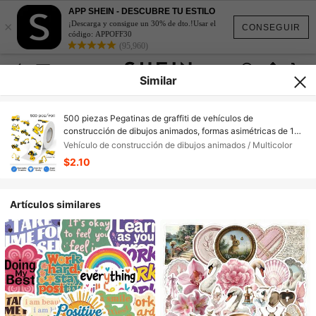
APP SHEIN - DESCUBRE TU ESTILO
×
¡Descarga y consigue un 30% de dto.!Usar el
CONSEGUIR
código: APPOFF30
(95,960)
Similar
500 piezas Pegatinas de graffiti de vehículos de
construcción de dibujos animados, formas asimétricas de 1
pulgada, 10 patrones de dibujos animados surtidos, pegatinas
Vehículo de construcción de dibujos animados / Multicolor
de PVC resistentes al agua, recompensas de maestros de
$2.10
vuelta a la escuela, decoración de suministros de oficina,
manualidades de scrapbooking
Artículos similares