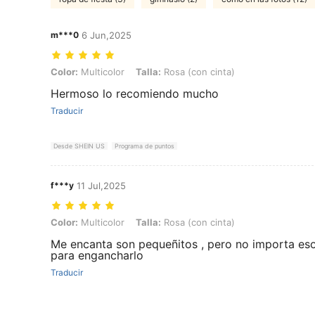
m***0
6 Jun,2025
Color: Multicolor, Talla: Rosa (con cinta)
Color:
Multicolor
Talla:
Rosa (con cinta)
Hermoso lo recomiendo mucho
Traducir
Desde SHEIN US
Programa de puntos
f***y
11 Jul,2025
Color: Multicolor, Talla: Rosa (con cinta)
Color:
Multicolor
Talla:
Rosa (con cinta)
Me encanta son pequeñitos , pero no importa es
para engancharlo
Traducir