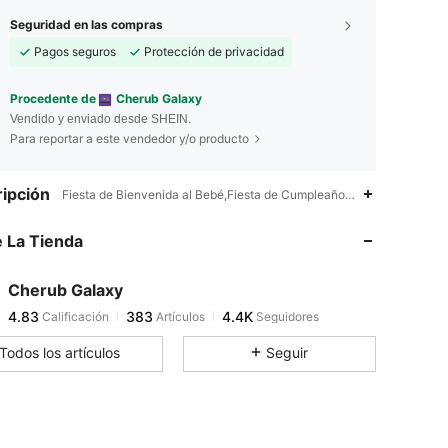
Seguridad en las compras
Pagos seguros
Protección de privacidad
Procedente de
Cherub Galaxy
Vendido y enviado desde SHEIN.
Para reportar a este vendedor y/o producto
4.83
383
4.4K
ipción
Fiesta de Bienvenida al Bebé,Fiesta de Cumpleaños,Fiesta Temática,
 La Tienda
4.83
383
4.4K
Cherub Galaxy
4.83
383
4.4K
Calificación
Artículos
Seguidores
a***7
pagó
Hace 1 día
Todos los artículos
Seguir
4.83
383
4.4K
4.83
383
4.4K