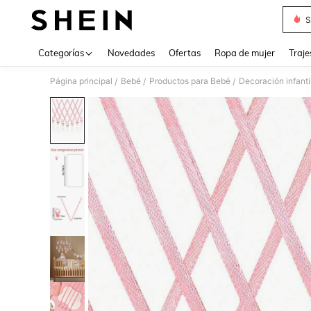
S
Use up 
Categorías
Novedades
Ofertas
Ropa de mujer
Traje
Página principal
Bebé
Productos para Bebé
Decoración infanti
/
/
/