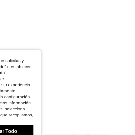
e solicitas y
odo" o establecer
do",
cer
r tu experiencia
ctamente
la configuración
 más información
es, selecciona
 que recopilamos,
ar Todo