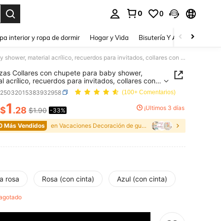
0
0
a. Press Enter to select.
pa interior y ropa de dormir
Hogar y Vida
Bisutería Y Accesorios
Be
50 piezas Collares con chupete para baby shower, material acrílico, recuerdos para invitados, collares con colgante de chupete, adecuados para decoración de baby shower, se pueden esparcir sobre la mesa, regalos de decoración del hogar para baby shower en rosa
zas Collares con chupete para baby shower,
al acrílico, recuerdos para invitados, collares con
te de chupete, adecuados para decoración de
a25032015383932958
(100+ Comentarios)
hower, se pueden esparcir sobre la mesa, regalos
oración del hogar para baby shower en rosa
1
¡Últimos 3 días
$
.28
$1.90
-33%
ICE AND AVAILABILITY
0 Más Vendidos
en Vacaciones Decoración de guardería
a rosa
Rosa (con cinta)
Azul (con cinta)
 agotado