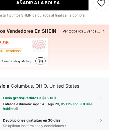
AÑADIR A LA BOLSA
asta
1
puntos SHEIN calculados al finalizar la compra.
ros Vendedores En SHEIN
Ver todos los 1 vendedores
2.96
00+ vendidos
Cherub Galaxy Marketplace
ío a
Columbus, OHIO, United States
Envío gratis(Pedidos ≥ $15.00)
Entrega estimada:
Ago 14 - Ago 20,
85.11% son ≤
8
días
hábiles
Devoluciones gratuitas en 30 días
Se aplican los términos y condiciones