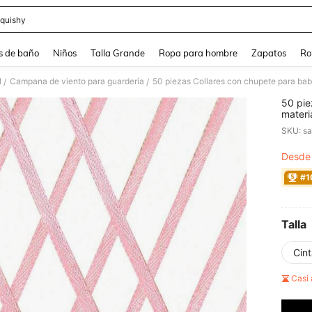
quishy
and down arrow keys to navigate search Búsqueda reciente and Busca y Encuentr
s de baño
Niños
Talla Grande
Ropa para hombre
Zapatos
Ro
l
Campana de viento para guardería
/
/
50 pie
materi
colgan
SKU: s
baby s
de dec
Desde
PR
#1
Talla
Cint
Casi