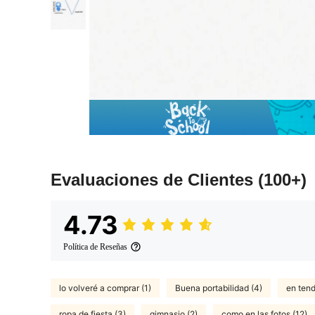
Evaluaciones de Clientes
(100+)
4.73
Política de Reseñas
lo volveré a comprar (1)
Buena portabilidad (4)
en tend
ropa de fiesta (3)
gimnasio (2)
como en las fotos (12)