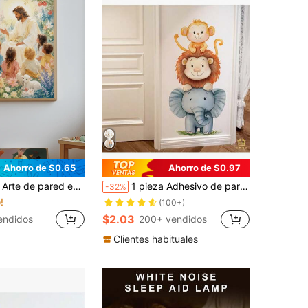
Ahorro de $0.65
Ahorro de $0.97
bitación de bebé con tema de fe cristiana en estilo neutro; pintura de arte religioso enmarcada lista para colgar, adecuada para dormitorio de niños pequeños, sala de juegos; regalo de cristiano para bebé; decoración de habitación de niños con versículos bíblicos, póster de habitación de niños, póster de jardín de infancia
1 pieza Adhesivo de pared con diseño de elefante y mono en acuarela - Diseño lindo de animales - Mural autoadhesivo de PVC - Apto para decoración de sala de juegos/cuarto de niños, sala de estar, puerta, jardín de infantes, salón de clases, decoración del hogar y regalo
-32%
!
(100+)
$2.03
endidos
200+ vendidos
Clientes habituales