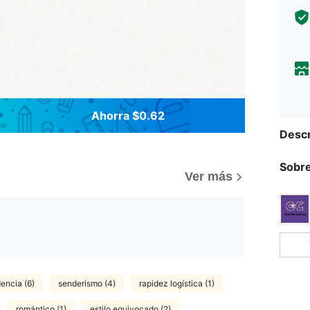
Ahorra $0.62
Descr
Sobre
Ver más
encia (6)
senderismo (4)
rapidez logística (1)
romántico (1)
estilo equivocado (2)