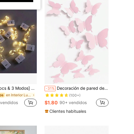
or Batería, Alambre Plateado Impermeable, Adecuadas para Decoración de Guardería, Decoración de Frascos de Mason en Interiores, Boda DIY, Decoración Navideña (Blanco, Cálido, Colorido)
Decoración de pared de mariposas rosadas lindas, 12 piezas, vinilos adhesivos de mariposas con estética pastel danesa para decoración de habitación de niñas, decoración de cuarto de bebé y niños pequeños (rosa, azul, amarillo, morado, blanco), regalos y decoraciones para baby shower y familia
-31%
en Interior Luz de noche para habitación de bebé
os
(100+)
$1.80
vendidos
90+ vendidos
Clientes habituales