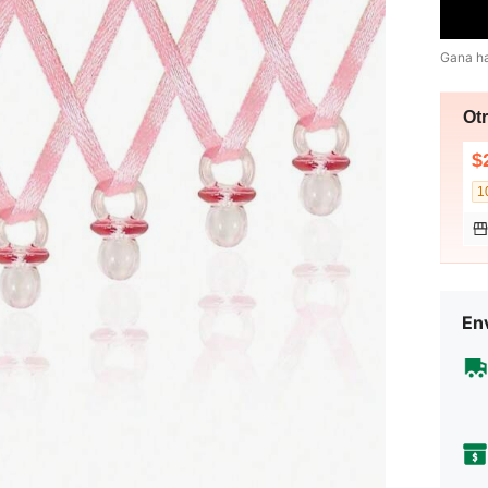
Gana h
Ot
$
1
Env