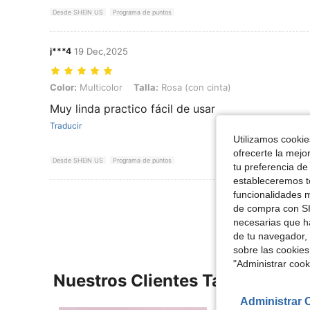
Desde SHEIN US
Programa de puntos
j***4
19 Dec,2025
Color: Multicolor, Talla: Rosa (con cinta)
Color:
Multicolor
Talla:
Rosa (con cinta)
Muy linda practico fácil de usar
Traducir
Utilizamos cookies
ofrecerte la mejo
Desde SHEIN US
Programa de puntos
tu preferencia de
estableceremos to
funcionalidades m
Ver Más Re
de compra con SH
necesarias que h
de tu navegador, 
sobre las cookies
"Administrar coo
Nuestros Clientes También Vie
Administrar 