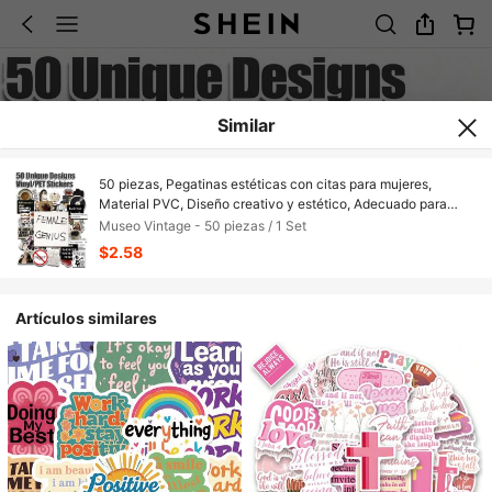
Similar
50 piezas, Pegatinas estéticas con citas para mujeres,
Material PVC, Diseño creativo y estético, Adecuado para
fundas de teléfonos móviles, tabletas, portátiles, maletas,
Museo Vintage - 50 piezas / 1 Set
automóviles, cuadernos, diarios escritos a mano, suministros
$2.58
de scrapbooking
Artículos similares