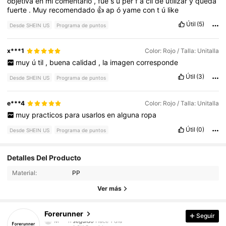
objetiva
en
mi
comentario
,
fue
s
ú
per
f
á
cil
de
utilizar
y
queda
fuerte
.
Muy
recomendado
👍
ap
ó
yame
con
t
ú
like
Útil
(5)
Desde SHEIN US
Programa de puntos
x***1
Color: Rojo / Talla: Unitalla
muy
ú
til
,
buena
calidad
,
la
imagen
corresponde
Útil
(3)
Desde SHEIN US
Programa de puntos
e***4
Color: Rojo / Talla: Unitalla
muy
practicos
para
usarlos
en
alguna
ropa
Útil
(0)
Desde SHEIN US
Programa de puntos
4.6K Seguidores
4.85
Detalles Del Producto
Material:
PP
4.6K Seguidores
4.85
Ver más
4.6K Seguidores
4.85
Forerunner
Seguir
M***n
seguido
Hace 1 día
4.6K Seguidores
4.85