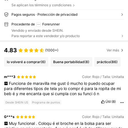
Se aplican los términos y condiciones
Pagos seguros · Protección de privacidad
Procedente de
Forerunner
Vendido y enviado desde SHEIN.
Para reportar a este vendedor y/o producto
4.83
(1000+)
Ver más
lo volveré a comprar
(6)
Buena portabilidad
(8)
práctico
(86)
m***3
Color: Rojo / Talla: Unitalla
Funciona
de
maravilla
me
gust
ó
mucho
lo
puedo
ocupar
para
diferentes
tipos
de
tela
yo
lo
compr
é
para
la
ropita
de
mi
beb
é
y
me
encanta
que
si
cumpla
con
su
funci
ó
n
Útil
(8)
Desde SHEIN US
Programa de puntos
G***s
Color: Rojo / Talla: Unitalla
Muy
funcional
.
Coloqu
é
el
broche
en
la
bolsa
para
ser