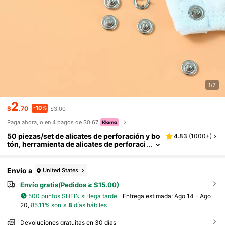
1/7
2
-10%
$
.70
$3.00
Paga ahora, o en 4 pagos de $0.67
50 piezas/set de alicates de perforación y bo
4.83
(
1000+
)
tón, herramienta de alicates de perforaci
ón Manual moderna para el hogar
Envío a
United States
Envío gratis(Pedidos ≥ $15.00)
500 puntos SHEIN si llega tarde
Entrega estimada:
Ago 14 - Ago
20,
85.11% son ≤
8
días hábiles
Devoluciones gratuitas en 30 días