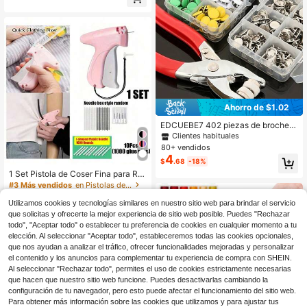
¡Casi agotado!
l de plástico - Regalo ideal para ent
usiastas del bricolaje y artesanos -
Perfecto para proyectos de costura
Ahorro de $1.02
EDCUEBE7 402 piezas de broches
de presión de 5 puntas coloridos, kit
Clientes habituales
de botones a presión de acero inoxi
80+ vendidos
dable con alicate, para coser, manu
4
$
.68
-18%
alidades DIY, ropa, sombreros, bols
os, con caja de almacenamiento pa
1 Set Pistola de Coser Fina para Ro
ra suministros de costura (colores m
pa, Pistola de Etiquetado de Costur
#3 Más vendidos
en Pistolas de etiquetas
ixtos al azar)
a Micro Mini para Ropa, Herramient
3.1k+ vendidos
a de Encuadernación de Acolchad
Utilizamos cookies y tecnologías similares en nuestro sitio web para brindar el servicio
1
$
.50
-12%
o, Pistola de Costura Rápida con 6
que solicitas y ofrecerte la mejor experiencia de sitio web posible. Puedes "Rechazar
Agujas Finas y 1000 Sujetadores -
todo", "Aceptar todo" o establecer tu preferencia de cookies en cualquier momento a tu
Disponible en 2 Sets (A: 1 Set Pistol
elección. Al seleccionar "Aceptar todo", estableceremos todas las cookies opcionales,
a de Etiquetado, B: 1000 Agujas de
que nos ayudan a analizar el tráfico, ofrecer funcionalidades mejoradas y personalizar
Pegamento Separadas)
el contenido y los anuncios para complementar tu experiencia de compra con SHEIN.
Al seleccionar "Rechazar todo", permites el uso de cookies estrictamente necesarias
que hacen que nuestro sitio web funcione. Puedes desactivarlas cambiando la
configuración de tu navegador, pero esto puede afectar el funcionamiento del sitio web.
Para obtener más información sobre las cookies que utilizamos y para ajustar tus