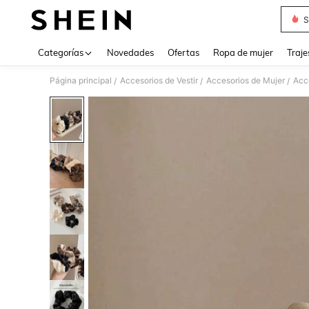
S
Use up 
Categorías
Novedades
Ofertas
Ropa de mujer
Traje
Página principal
Accesorios de Vestir
Accesorios de Mujer
Acce
/
/
/