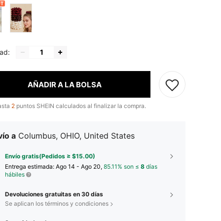
ad:
AÑADIR A LA BOLSA
asta
2
puntos SHEIN calculados al finalizar la compra.
ío a
Columbus, OHIO, United States
Envío gratis(Pedidos ≥ $15.00)
Entrega estimada:
Ago 14 - Ago 20,
85.11% son ≤
8
días
hábiles
Devoluciones gratuitas en 30 días
Se aplican los términos y condiciones