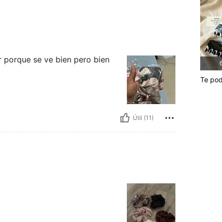
 porque se ve bien pero bien
6
Te pod
Útil (11)