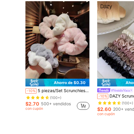
Ahorro de $0.30
Aho
5 piezas/Set Scrunchies grandes y esponjosos de 11cm, Scrunchies para el cabello, Estilo elegante minimalista versátil y de alta gama, Accesorios para el cabello
#VestidoVaca
-10%
DAZY Scrunchie con borde fruncido, adecuado para uso diario, simple y conveniente. Lazos para el cabello, sujetadores
-10%
(100+)
$2.70
(100+)
500+ vendidos
con cupón
$2.60
200+ vend
con cupón