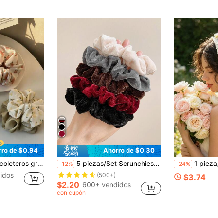
rro de $0.94
Ahorro de $0.30
es y de moda, aptos para bañarse, lavarse la cara y combinar con el atuendo
5 piezas/Set Scrunchies de terciopelo sólido vintage, lazos elásticos suaves para el cabello, sujetadores de cola de caballo en colores surtidos, accesorios para el cabello
1 pieza/4 piezas Pañuelo triangular de malla de punto esti
-12%
-24%
idos
(500+)
$3.74
$2.20
600+ vendidos
con cupón