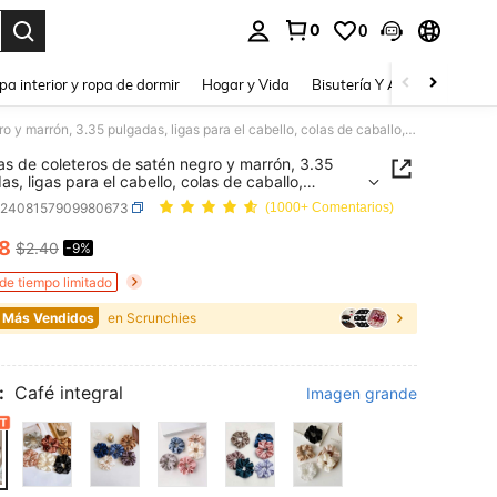
0
0
a. Press Enter to select.
pa interior y ropa de dormir
Hogar y Vida
Bisutería Y Accesorios
Be
5 piezas de coleteros de satén negro y marrón, 3.35 pulgadas, ligas para el cabello, colas de caballo, elásticos para el cabello, accesorios para el cabello, uso diario, estética de chica limpia
as de coleteros de satén negro y marrón, 3.35
as, ligas para el cabello, colas de caballo,
cos para el cabello, accesorios para el cabello, uso
b2408157909980673
(1000+ Comentarios)
 estética de chica limpia
18
$2.40
-9%
ICE AND AVAILABILITY
 de tiempo limitado
 Más Vendidos
en Scrunchies
:
Café integral
Imagen grande