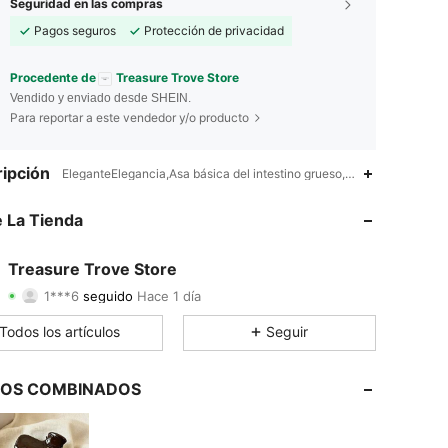
Seguridad en las compras
Pagos seguros
Protección de privacidad
Procedente de
Treasure Trove Store
Vendido y enviado desde SHEIN.
Para reportar a este vendedor y/o producto
4.88
104
2.4K
ipción
EleganteElegancia,Asa básica del intestino grueso,Ninguno
4.88
104
2.4K
 La Tienda
4.88
104
2.4K
Treasure Trove Store
1***6
seguido
Hace 1 día
4.88
104
2.4K
Calificación
Artículos
Seguidores
Todos los artículos
Seguir
4.88
104
2.4K
4.88
104
2.4K
LOS COMBINADOS
4.88
104
2.4K