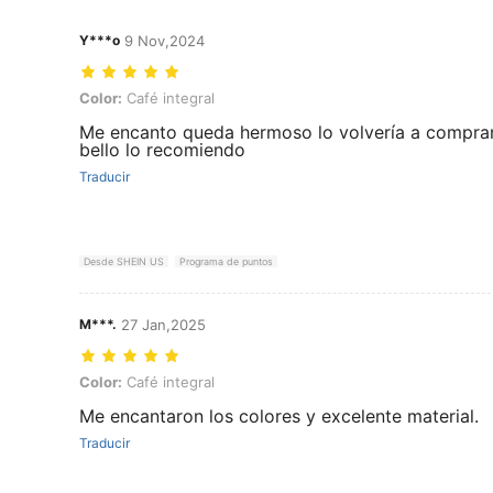
Y***o
9 Nov,2024
Color: Café integral
Color:
Café integral
Me encanto queda hermoso lo volvería a comprar
bello lo recomiendo
Traducir
Desde SHEIN US
Programa de puntos
M***.
27 Jan,2025
Color: Café integral
Color:
Café integral
Me encantaron los colores y excelente material.
Traducir