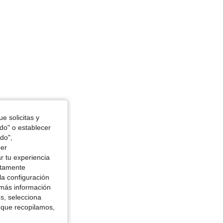
e solicitas y
odo" o establecer
do",
cer
r tu experiencia
ctamente
la configuración
 más información
es, selecciona
 que recopilamos,