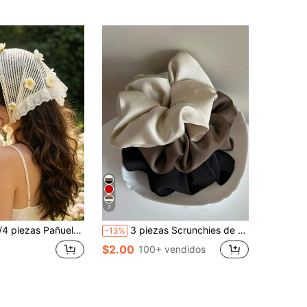
7
lo pastoral fresco, bandana con lazo floral de margaritas 3D, pañuelo para la cabeza estética de chica de vacaciones en la playa
3 piezas Scrunchies de satén de seda francés retro en negro/blanco/caqui para mujeres, elegantes y versátiles de unicolor minimalista, adecuados para uso diario, casual, fiesta, viaje, coleta, moño, lavado de cara, maquillaje, accesorio de vestimenta, elásticos para el cabello, bandas de goma para el cabello, cuerda para el cabello, elástico para el cabello, festival, cumpleaños
-13%
$2.00
100+ vendidos