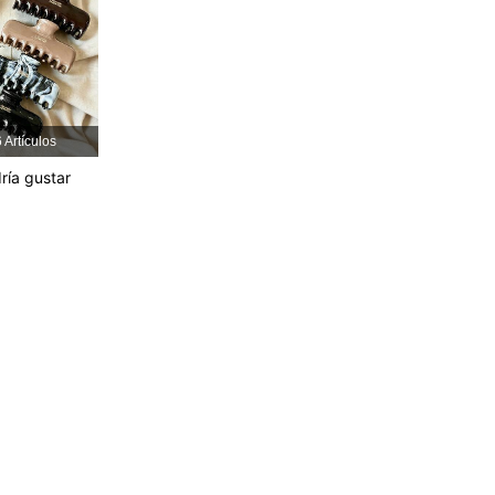
4.88
104
2.4K
4.88
104
2.4K
4.88
104
2.4K
 Artículos
ría gustar