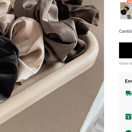
Cantid
Gana h
Env