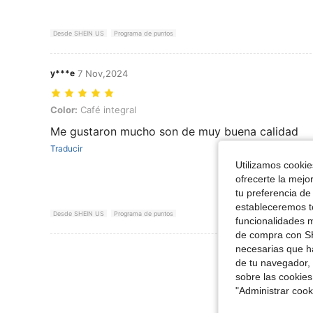
Desde SHEIN US
Programa de puntos
y***e
7 Nov,2024
Color: Café integral
Color:
Café integral
Me gustaron mucho son de muy buena calidad
Traducir
Utilizamos cookies
ofrecerte la mejo
tu preferencia de
estableceremos to
Desde SHEIN US
Programa de puntos
funcionalidades m
de compra con SH
necesarias que h
Ver Más Re
de tu navegador, 
sobre las cookies
"Administrar coo