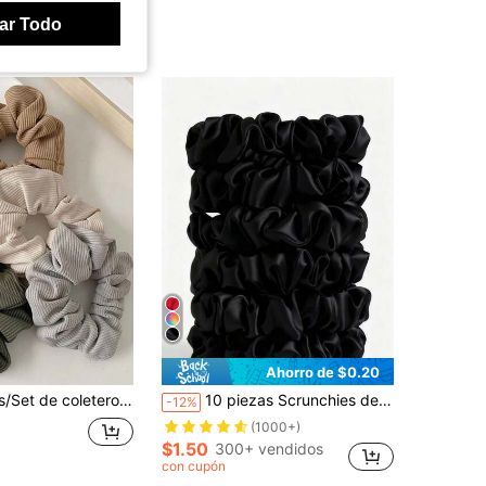
ar Todo
Ahorro de $0.20
ello de alta elasticidad que no dañan para coleta y moño, accesorios para el cabello simples, versátiles y personalizados, estilo dulce y elegante para primavera y verano, adecuados para uso diario
10 piezas Scrunchies de satén, Lazos de pelo de seda negra, Bandas elásticas suaves sin costuras, Sujetadores de cola de caballo anti-rotura, Adecuados para dormir, cabello grueso/delgado, dama de honor, boda, fiesta, uso diario (negro) Bandas de goma para el cabello
-12%
(1000+)
$1.50
300+ vendidos
con cupón