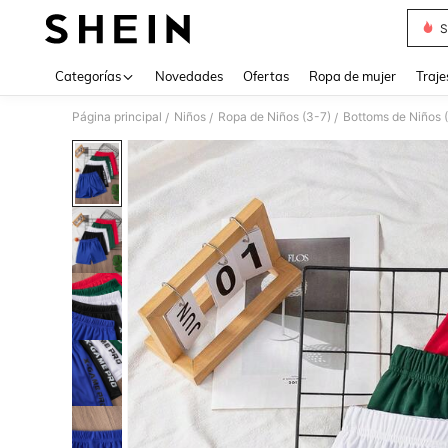
S
Use up 
Categorías
Novedades
Ofertas
Ropa de mujer
Traje
Página principal
Niños
Ropa de Niños (3-7)
Bottoms de Niños 
/
/
/