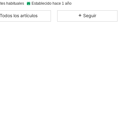
tes habituales
Establecido hace 1 año
4.94
346
6.6K
Todos los artículos
Seguir
4.94
346
6.6K
4.94
346
6.6K
4.94
346
6.6K
4.94
346
6.6K
4.94
346
6.6K
4.94
346
6.6K