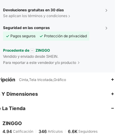
Devoluciones gratuitas en 30 días
Se aplican los términos y condiciones
Seguridad en las compras
Pagos seguros
Protección de privacidad
Procedente de
ZINGGO
Vendido y enviado desde SHEIN.
Para reportar a este vendedor y/o producto
ipción
Cinta,Tela tricotada,Gráfico
4.94
346
6.6K
s Y Dimensiones
 La Tienda
4.94
346
6.6K
ZINGGO
4.94
346
6.6K
Calificación
Artículos
Seguidores
A***o
pagó
Hace 13 horas