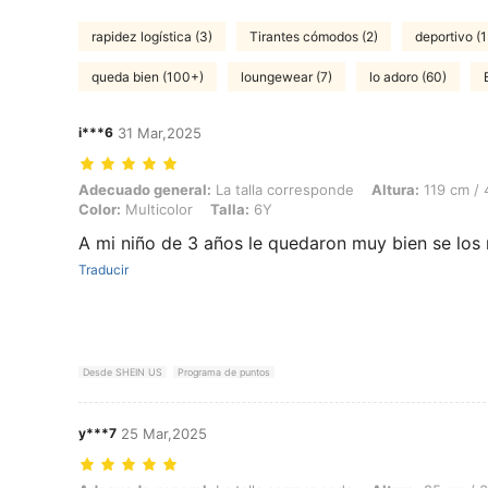
rapidez logística (3)
Tirantes cómodos (2)
deportivo (1
queda bien (100+)
loungewear (7)
lo adoro (60)
i***6
31 Mar,2025
Adecuado general: La talla corresponde, Altura: 119 cm / 47 in, Peso: 
Adecuado general:
La talla corresponde
Altura:
119 cm / 
Color:
Multicolor
Talla:
6Y
A mi niño de 3 años le quedaron muy bien se los
Traducir
Desde SHEIN US
Programa de puntos
y***7
25 Mar,2025