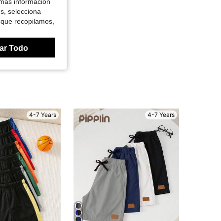
 más información
es, selecciona
 que recopilamos,
ar Todo
4-7 Years
4-7 Years