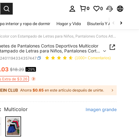
0
0
a. Press Enter to select.
pa interior y ropa de dormir
Hogar y Vida
Bisutería Y Accesorios
Be
5 Paquetes de Pantalones Cortos Deportivos Multicolor con Estampado de Letras para Niños, Pantalones Cortos Atléticos con Cintura Elástica para Baloncesto, Correr, Escuela & Juego al Aire Libre
etes de Pantalones Cortos Deportivos Multicolor
tampado de Letras para Niños, Pantalones Cortos
cos con Cintura Elástica para Baloncesto, Correr,
k2401194334357447
(1000+ Comentarios)
a & Juego al Aire Libre
.03
$18.29
-29%
ICE AND AVAILABILITY
s Extra de $3.26
Ahorra
$0.65
en este artículo después de unirte.
:
Multicolor
Imagen grande