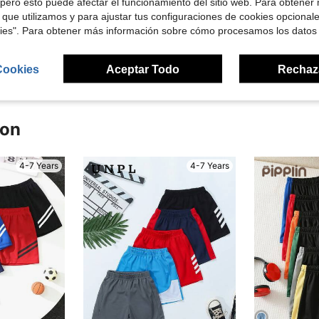
pero esto puede afectar el funcionamiento del sitio web. Para obtener
Útil (0)
 que utilizamos y para ajustar tus configuraciones de cookies opcional
kies". Para obtener más información sobre cómo procesamos los datos
señas
Cookies
Aceptar Todo
Rechaz
ron
4-7 Years
4-7 Years