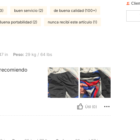
Clien
3)
buen servicio (2)
de buena calidad (100+)
Buena portabilidad (2)
nunca recibí este artículo (1)
29 kg / 64 lbs, Color: Multicolor, Talla: 6Y
47 in
Peso:
29 kg / 64 lbs
 recomiendo
Útil (0)