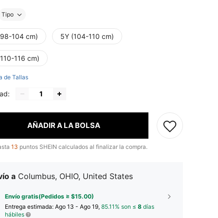
Tipo
(98-104 cm)
5Y (104-110 cm)
(110-116 cm)
a de Tallas
ad:
AÑADIR A LA BOLSA
asta
13
puntos SHEIN calculados al finalizar la compra.
ío a
Columbus, OHIO, United States
Envío gratis(Pedidos ≥ $15.00)
Entrega estimada:
Ago 13 - Ago 19,
85.11% son ≤
8
días
hábiles