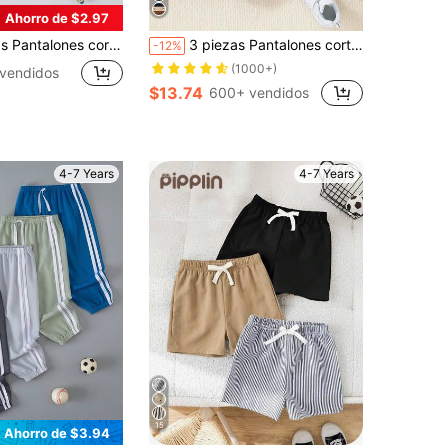
Ahorro de $2.97
cortos de verano ligeros y casuales con cordón decorativo para niños y niñas, adecuados para edades de 4 a 12 años
3 piezas Pantalones cortos informales con estampado de espiga para niños jóvenes, adecuados para actividades al aire libre durante el verano, escuela, uso diario, informal, vacaciones y reuniones
-12%
(1000+)
vendidos
$13.74
600+ vendidos
4-7 Years
4-7 Years
15
Ahorro de $3.94