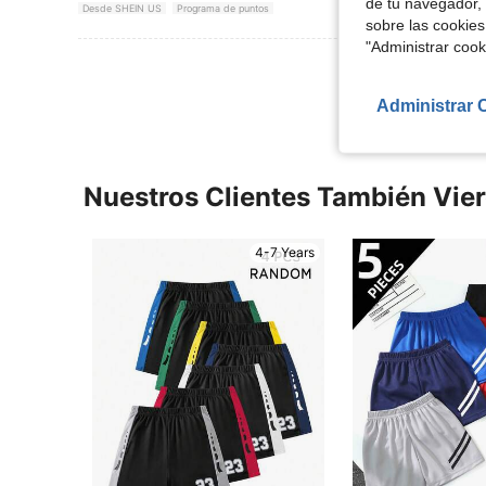
de tu navegador, 
Desde SHEIN US
Programa de puntos
sobre las cookies
"Administrar coo
Ver Más Re
Administrar 
Nuestros Clientes También Vie
4-7 Years