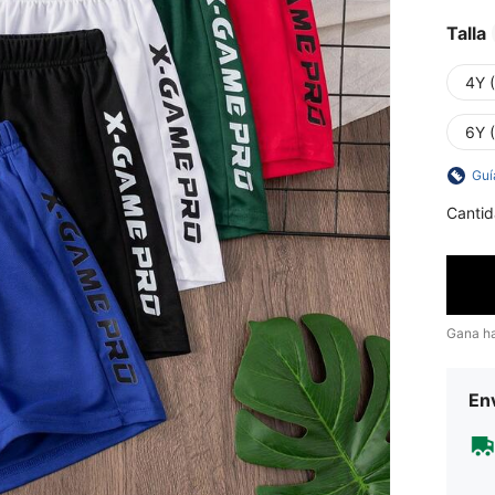
Talla
4Y 
6Y 
Guí
Cantid
Gana h
Env