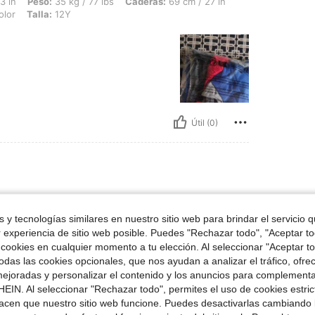
5 kg / 77 lbs, Caderas: 69 cm / 27 in, Cintura: 48 cm / 19 in, Busto: 45 cm / 18 in,
3 in
Peso:
35 kg / 77 lbs
Caderas:
69 cm / 27 in
olor
Talla:
12Y
Útil (0)
41 kg / 90 lbs, Caderas: 90 cm / 35 in, Busto: 80 cm / 31 in, Cintura: 71 cm / 28 in
56 in
Peso:
41 kg / 90 lbs
Caderas:
90 cm / 35 in
olor
Talla:
6Y
 y tecnologías similares en nuestro sitio web para brindar el servicio qu
r experiencia de sitio web posible. Puedes "Rechazar todo", "Aceptar t
 cookies en cualquier momento a tu elección. Al seleccionar "Aceptar to
das las cookies opcionales, que nos ayudan a analizar el tráfico, ofre
ejoradas y personalizar el contenido y los anuncios para complementa
EIN. Al seleccionar "Rechazar todo", permites el uso de cookies estri
acen que nuestro sitio web funcione. Puedes desactivarlas cambiando 