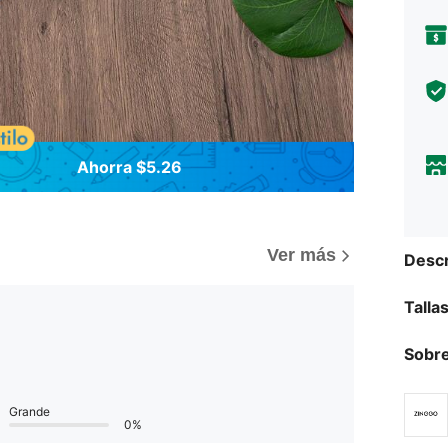
Ahorra $5.26
)
Ver más
Descr
Talla
Sobre
Grande
0%