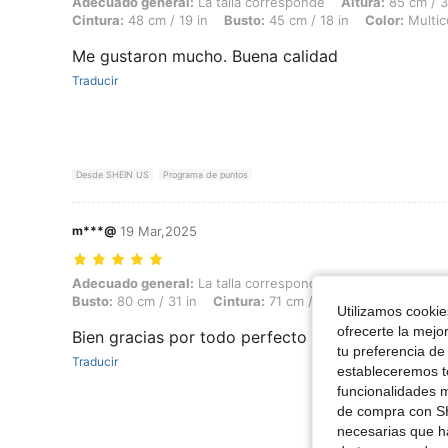
Adecuado general: La talla corresponde, Altura: 85 cm / 33 in, Peso: 3
Adecuado general:
La talla corresponde
Altura:
85 cm / 3
Cintura:
48 cm / 19 in
Busto:
45 cm / 18 in
Color:
Multic
Me gustaron mucho. Buena calidad
Traducir
Desde SHEIN US
Programa de puntos
m***@
19 Mar,2025
Adecuado general: La talla corresponde, Altura: 142 cm / 56 in, Peso: 
Adecuado general:
La talla corresponde
Altura:
142 cm / 
Busto:
80 cm / 31 in
Cintura:
71 cm / 28 in
Color:
Multic
Utilizamos cookies
ofrecerte la mejo
Bien gracias por todo perfecto
tu preferencia de
Traducir
estableceremos to
funcionalidades m
de compra con SH
necesarias que h