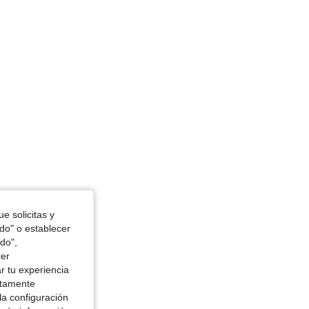
 Color: Multicolor, Talla: 12Y
, Color: Multicolor, Talla: 6Y
e solicitas y
odo" o establecer
do",
cer
r tu experiencia
ctamente
la configuración